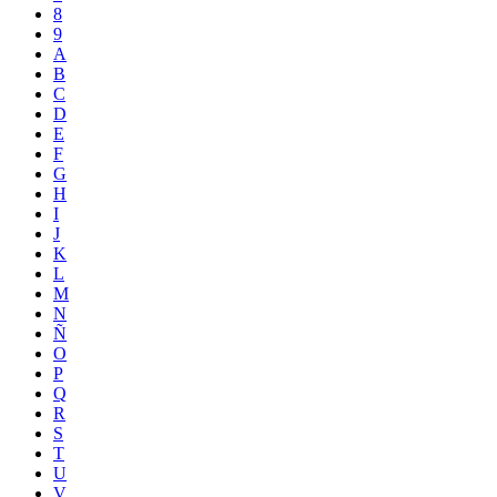
8
9
A
B
C
D
E
F
G
H
I
J
K
L
M
N
Ñ
O
P
Q
R
S
T
U
V