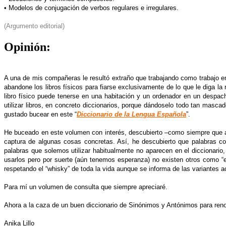
• Modelos de conjugación de verbos regulares e irregulares.
(Argumento editorial)
Opinión:
A una de mis compañeras le resultó extraño que trabajando como trabajo en I
abandone los libros físicos para fiarse exclusivamente de lo que le diga la
libro físico puede tenerse en una habitación y un ordenador en un despac
utilizar libros, en concreto diccionarios, porque dándoselo todo tan masc
gustado bucear en este “
Diccionario de la Lengua Española
”.
He buceado en este volumen con interés, descubierto –como siempre que abr
captura de algunas cosas concretas. Así, he descubierto que palabras co
palabras que solemos utilizar habitualmente no aparecen en el dicciona
usarlos pero por suerte (aún tenemos esperanza) no existen otros como “
respetando el “whisky” de toda la vida aunque se informa de las variantes 
Para mí un volumen de consulta que siempre apreciaré.
Ahora a la caza de un buen diccionario de Sinónimos y Antónimos para reno
Anika Lillo