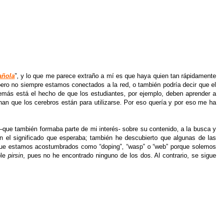
añola
”, y lo que me parece extraño a mí es que haya quien tan rápidamente
, pero no siempre estamos conectados a la red, o también podría decir que el
demás está el hecho de que los estudiantes, por ejemplo, deben aprender a
nan que los cerebros están para utilizarse. Por eso quería y por eso me ha
–que también formaba parte de mi interés- sobre su contenido, a la busca y
n el significado que esperaba; también he descubierto que algunas de las
 que estamos acostumbrados como “doping”, “wasp” o “web” porque solemos
ble
pirsin
, pues no he encontrado ninguno de los dos. Al contrario, se sigue