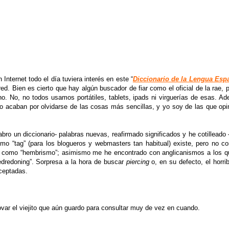
nternet todo el día tuviera interés en este “
Diccionario de la Lengua Esp
 red. Bien es cierto que hay algún buscador de fiar como el oficial de la rae
ho. No, no todos usamos portátiles, tablets, ipads ni virguerías de esas. A
ado acaban por olvidarse de las cosas más sencillas, y yo soy de las que opi
o un diccionario- palabras nuevas, reafirmado significados y he cotilleado 
mo “tag” (para los blogueros y webmasters tan habitual) existe, pero no co
rio, como “hembrismo”; asimismo me he encontrado con anglicanismos a los
edredoning”. Sorpresa a la hora de buscar
piercing
o, en su defecto, el horri
aceptadas.
var el viejito que aún guardo para consultar muy de vez en cuando.