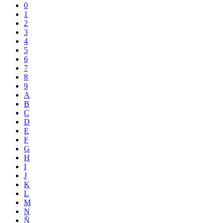
0
1
2
3
4
5
6
7
8
9
A
B
C
D
E
F
G
H
I
J
K
L
M
N
Ñ