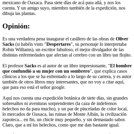
mexicano de Oaxaca. Pasa siete días de acá para allá, y nos los
cuenta. Y un amigo suyo, miembro también de la expedición, nos
dibuja las plantas.
Opinión:
Es una verdadera pena inaugurar el casillero de las obras de
Oliver
Sacks
(si habéis visto "
Despertares
", su personaje lo interpretaba
Robin Williams), un escritor fabuloso, el mejor divulgador de las
distintas enfermedades que afectan al cerebro con un libro tan flojito.
El profesor
Sacks
es al autor de un libro impresionante, "
El hombre
que confundió a su mujer con un sombrero
", que explica casos
clínicos a los que se ha enfrentado a lo largo de su carrera, y es autor
también de otros libros muy interesantes, que no voy a citar aquí,
que para eso está el señor google.
Aquí nos cuenta una expedición botánica de siete días, sin grandes
sobresaltos ni aventuras sorprendentes (la caza de indefensos
helechos no da para mucho), y un par de pinceladas de color local,
lo mercados de Oaxaca, las ruinas de Monte Albán, la civilización
zapoteca... en fin, un chicle muy pequeño, y sin demasiado sabor.
Claro, que a mí los helechos, como que me dan bastante igual.