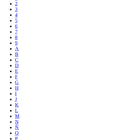
2
3
4
5
6
7
8
9
A
B
C
D
E
F
G
H
I
J
K
L
M
N
Ñ
O
P