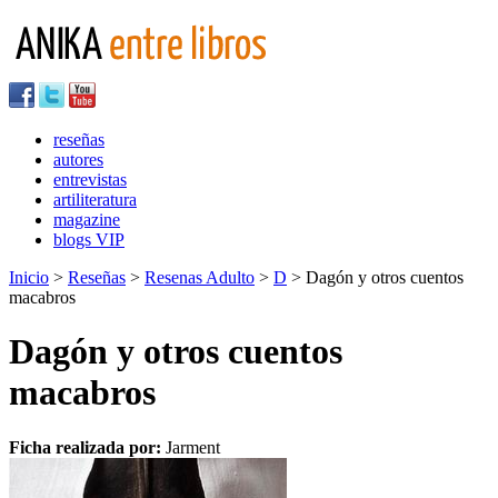
reseñas
autores
entrevistas
artiliteratura
magazine
blogs VIP
Inicio
>
Reseñas
>
Resenas Adulto
>
D
> Dagón y otros cuentos
macabros
Dagón y otros cuentos
macabros
Ficha realizada por:
Jarment