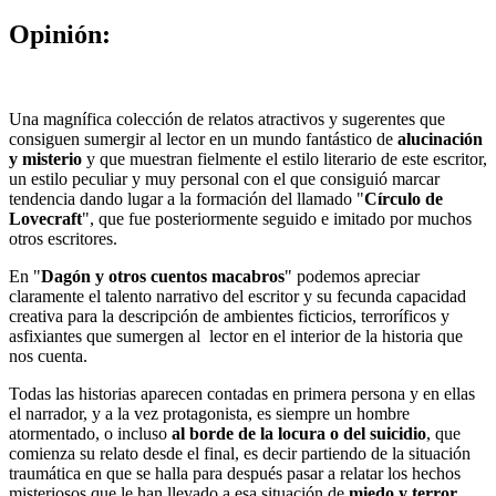
Opinión:
Una magnífica colección de relatos atractivos y sugerentes que
consiguen sumergir al lector en un mundo fantástico de
alucinación
y misterio
y que muestran fielmente el estilo literario de este escritor,
un estilo peculiar y muy personal con el que consiguió marcar
tendencia dando lugar a la formación del llamado "
Círculo de
Lovecraft
", que fue posteriormente seguido e imitado por muchos
otros escritores.
En "
Dagón y otros cuentos macabros
" podemos apreciar
claramente el talento narrativo del escritor y su fecunda capacidad
creativa para la descripción de ambientes ficticios, terroríficos y
asfixiantes que sumergen al lector en el interior de la historia que
nos cuenta.
Todas las historias aparecen contadas en primera persona y en ellas
el narrador, y a la vez protagonista, es siempre un hombre
atormentado, o incluso
al borde de la locura o del suicidio
, que
comienza su relato desde el final, es decir partiendo de la situación
traumática en que se halla para después pasar a relatar los hechos
misteriosos que le han llevado a esa situación de
miedo y terror
.