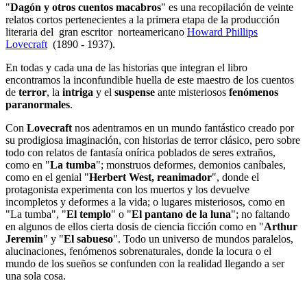
"
Dagón y otros cuentos macabros
" es una recopilación de veinte
relatos cortos pertenecientes a la primera etapa de la producción
literaria del gran escritor norteamericano
Howard Phillips
Lovecraft
(1890 - 1937).
En todas y cada una de las historias que integran el libro
encontramos la inconfundible huella de este maestro de los cuentos
de
terror
, la
intriga
y el
suspense
ante misteriosos
fenómenos
paranormales
.
Con
Lovecraft
nos adentramos en un mundo fantástico creado por
su prodigiosa imaginación, con historias de terror clásico, pero sobre
todo con relatos de fantasía onírica poblados de seres extraños,
como en "
La tumba
"; monstruos deformes, demonios caníbales,
como en el genial "
Herbert West, reanimador
", donde el
protagonista experimenta con los muertos y los devuelve
incompletos y deformes a la vida; o lugares misteriosos, como en
"La tumba", "
El templo
" o "
El pantano de la luna
"; no faltando
en algunos de ellos cierta dosis de ciencia ficción como en "
Arthur
Jeremin
" y "
El sabueso
". Todo un universo de mundos paralelos,
alucinaciones, fenómenos sobrenaturales, donde la locura o el
mundo de los sueños se confunden con la realidad llegando a ser
una sola cosa.