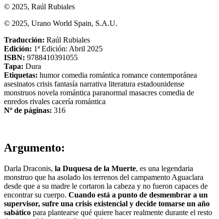
© 2025, Raúl Rubiales
© 2025, Urano World Spain, S.A.U.
Traducción:
Raúl Rubiales
Edición:
1ª Edición: Abril 2025
ISBN:
9788410391055
Tapa:
Dura
Etiquetas:
humor
comedia romántica
romance
contemporánea
asesinatos
crisis
fantasía
narrativa
literatura estadounidense
monstruos
novela
romántica paranormal
masacres
comedia de
enredos
rivales
cacería
romántica
Nº de páginas:
316
Argumento:
Darla Draconis,
la Duquesa de la Muerte
, es una legendaria
monstruo que ha asolado los terrenos del campamento Aguaclara
desde que a su madre le cortaron la cabeza y no fueron capaces de
encontrar su cuerpo.
Cuando está a punto de desmembrar a un
supervisor, sufre una crisis existencial y decide tomarse un año
sabático
para plantearse qué quiere hacer realmente durante el resto