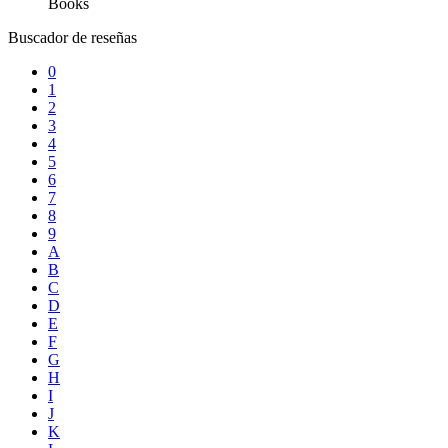
Books
Buscador de reseñas
0
1
2
3
4
5
6
7
8
9
A
B
C
D
E
F
G
H
I
J
K