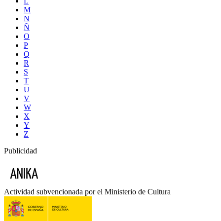
L
M
N
Ñ
O
P
Q
R
S
T
U
V
W
X
Y
Z
Publicidad
Actividad subvencionada por el Ministerio de Cultura