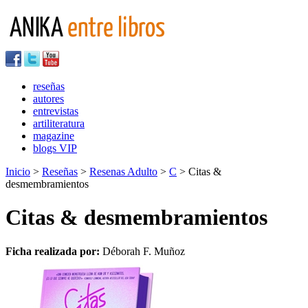
reseñas
autores
entrevistas
artiliteratura
magazine
blogs VIP
Inicio
>
Reseñas
>
Resenas Adulto
>
C
> Citas &
desmembramientos
Citas & desmembramientos
Ficha realizada por:
Déborah F. Muñoz