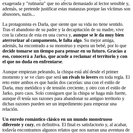
exagerada y "rutinaria" que no afecta demasiado al lector sensible y,
además, se pretende justificar estas matanzas porque las víctimas son
abusones, nazis...
La protagonista es Darla, que siente que su vida no tiene sentido.
Tras el abandono de su padre y la decapitación de su madre, vive
con la cabeza de esta en una cueva y,
aunque se le da muy bien
aterrorizar al campamento, le falta algo
. Su mejor amiga,
además, ha encontrado a su monstruo y espera un bebé, por lo que
decide tomarse un tiempo para pensar en su futuro. Gracias a
eso, conocerá a Jarko, que acude a reclamar el territorio y con
el que no duda en enfrentarse
.
Aunque empiezan peleando, la chispa está ahí desde el primer
momento y se ve claro que será
un rivals to lovers
en toda regla. El
reto entre ambos es que harán dos cacerías: una con el estilo de
Darla, muy metódico y de tensión creciente, y otro con el estilo de
Jarko, puro caos. Solo consiguen que la chispa se haga más fuerte,
aunque él tenía sus razones para abandonar su antiguo territorio y
dichas razones pueden ser un impedimento para empezar una
relación.
Un enredo romántico clásico en un mundo monstruoso
diferente y cozy
, en definitiva. El final es satisfactorio y, al acabar,
todavía encontramos algunos relatos que nos narran una aventura de