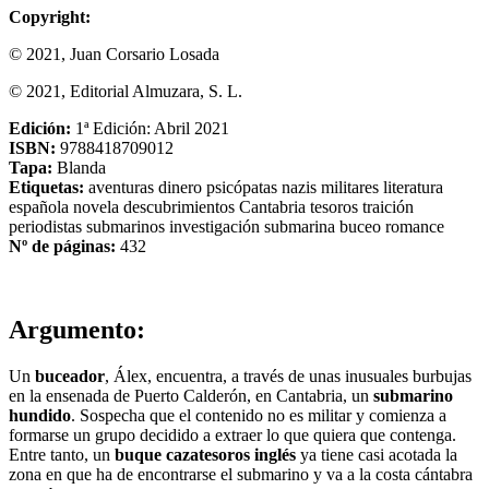
Copyright:
© 2021, Juan Corsario Losada
© 2021, Editorial Almuzara, S. L.
Edición:
1ª Edición: Abril 2021
ISBN:
9788418709012
Tapa:
Blanda
Etiquetas:
aventuras
dinero
psicópatas
nazis
militares
literatura
española
novela
descubrimientos
Cantabria
tesoros
traición
periodistas
submarinos
investigación submarina
buceo
romance
Nº de páginas:
432
Argumento:
Un
buceador
, Álex, encuentra, a través de unas inusuales burbujas
en la ensenada de Puerto Calderón, en Cantabria, un
submarino
hundido
. Sospecha que el contenido no es militar y comienza a
formarse un grupo decidido a extraer lo que quiera que contenga.
Entre tanto, un
buque cazatesoros inglés
ya tiene casi acotada la
zona en que ha de encontrarse el submarino y va a la costa cántabra