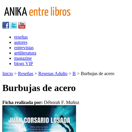
reseñas
autores
entrevistas
artiliteratura
magazine
blogs VIP
Inicio
>
Reseñas
>
Resenas Adulto
>
B
> Burbujas de acero
Burbujas de acero
Ficha realizada por:
Déborah F. Muñoz