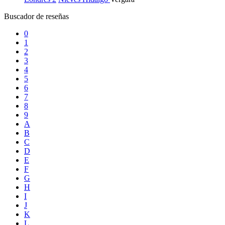
Buscador de reseñas
0
1
2
3
4
5
6
7
8
9
A
B
C
D
E
F
G
H
I
J
K
L