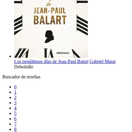
Los penúltimos días de Jean-Paul Balart
Gabriel Marat
Debolsillo
Buscador de reseñas
0
1
2
3
4
5
6
7
8