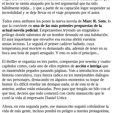
el lector se sienta atrapado por la red argumental que ha sido
hábilmente tejida... y que a partir de su captación logre suspender su
incredulidad y se deje llevar en el viaje propuesto por el autor.
Todos estos atributos los posee la nueva novela de
Marc R. Soto
, lo
que la convierte en
una de las más potentes propuestas de la
actual novela policial
. Empezaremos leyendo un enigmático
prólogo donde sabremos de un hombre desnudo en una habitación.
El aura inquietante que envuelve esa escena abrirá vuestras
ansias lectoras. Le seguirá el primer cadáver hallado, cuya
temperatura
post mortem
es demasiado alta, además de tener en su
boca una bola de papel arrugado. Y esto es solo el principio...
El thriller se organiza en tres partes, compuestas por sesenta y cuatro
capítulos cortos, cada uno de ellos repletos de
acción e intriga
que
os mantendrán pegados pasando páginas. Vais a introduciros en una
historia convulsiva, cuya fuerza radica en los inmejorables diálogos
de sus personajes, destacando en algunos momentos su toque de
humor. Es difícil reseñar sin destapar nada, ni de esta ni de la
anterior, ambas están enlazadas. Pero para que tengáis un hilo con el
que tirar, deciros que todo comenzó con cierto manuscrito que le
costó la vida al empresario Daniel Urtice.
Ahora, en esta segunda parte, ese manuscrito seguirá cobrándose la
vida de más gente, incluso pondrá en peligro a nuestra protagonista,