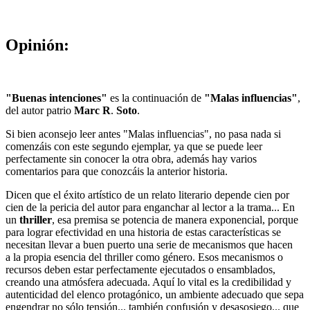
Opinión:
"Buenas intenciones"
es la continuación de
"Malas influencias"
,
del autor patrio
Marc
R
.
Soto
.
Si bien aconsejo leer antes "Malas influencias", no pasa nada si
comenzáis con este segundo ejemplar, ya que se puede leer
perfectamente sin conocer la otra obra, además hay varios
comentarios para que conozcáis la anterior historia.
Dicen que el éxito artístico de un relato literario depende cien por
cien de la pericia del autor para enganchar al lector a la trama... En
un
thriller
, esa premisa se potencia de manera exponencial, porque
para lograr efectividad en una historia de estas características se
necesitan llevar a buen puerto una serie de mecanismos que hacen
a la propia esencia del thriller como género. Esos mecanismos o
recursos deben estar perfectamente ejecutados o ensamblados,
creando una atmósfera adecuada. Aquí lo vital es la credibilidad y
autenticidad del elenco protagónico, un ambiente adecuado que sepa
engendrar no sólo tensión... también confusión y desasosiego... que