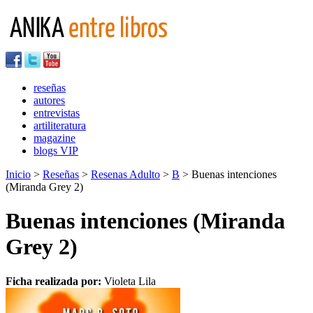
reseñas
autores
entrevistas
artiliteratura
magazine
blogs VIP
Inicio
>
Reseñas
>
Resenas Adulto
>
B
> Buenas intenciones
(Miranda Grey 2)
Buenas intenciones (Miranda
Grey 2)
Ficha realizada por:
Violeta Lila