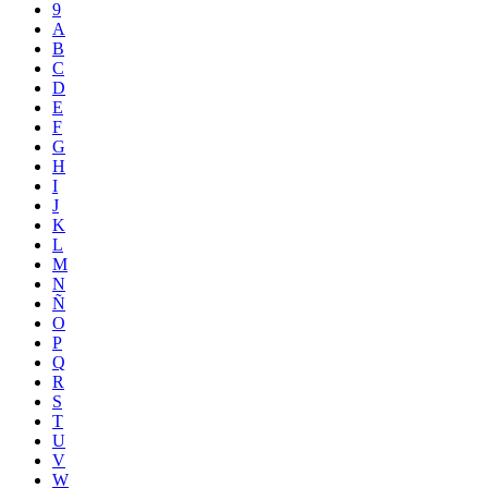
9
A
B
C
D
E
F
G
H
I
J
K
L
M
N
Ñ
O
P
Q
R
S
T
U
V
W