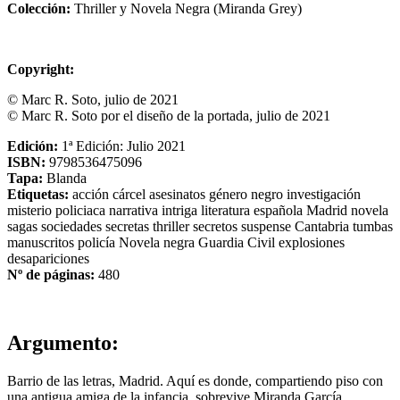
Colección:
Thriller y Novela Negra (Miranda Grey)
Copyright:
© Marc R. Soto, julio de 2021
© Marc R. Soto por el diseño de la portada, julio de 2021
Edición:
1ª Edición: Julio 2021
ISBN:
9798536475096
Tapa:
Blanda
Etiquetas:
acción
cárcel
asesinatos
género negro
investigación
misterio
policiaca
narrativa
intriga
literatura española
Madrid
novela
sagas
sociedades secretas
thriller
secretos
suspense
Cantabria
tumbas
manuscritos
policía
Novela negra
Guardia Civil
explosiones
desapariciones
Nº de páginas:
480
Argumento:
Barrio de las letras, Madrid. Aquí es donde, compartiendo piso con
una antigua amiga de la infancia, sobrevive Miranda García.