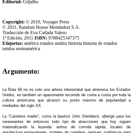
Editorial:
Grijalbo
Copyright:
© 2010, Voyager Press
© 2011, Random House Mondadori S.A.
Traducción de Eva Cañada Valero
1ª Edición, 2011
ISBN:
9788425347375
Etiquetas:
américa
estados unidos
historia
historia de estados
unidos
norteamérica
Argumento:
La Ruta 66 no es solo una arteria interestatal que atraviesa los Estados
Unidos, es también un apasionante recorrido de costa a costa por toda la
cultura americana que alcanzó su punto máximo de popularidad a
mediados del siglo XX.
La “Carretera madre”, como la bautizó John Steinbeck, albergó para los
veraneantes de entonces todo tipo de atracciones que hoy siguen
materializando la leyenda: antros de comida rápida, locales de
arquitectura extravagante, moteles de carretera, parques zoológicos para