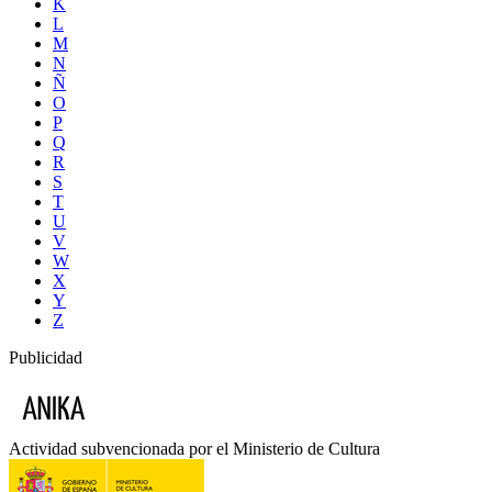
K
L
M
N
Ñ
O
P
Q
R
S
T
U
V
W
X
Y
Z
Publicidad
Actividad subvencionada por el Ministerio de Cultura