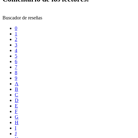
Buscador de reseñas
0
1
2
3
4
5
6
7
8
9
A
B
C
D
E
F
G
H
I
J