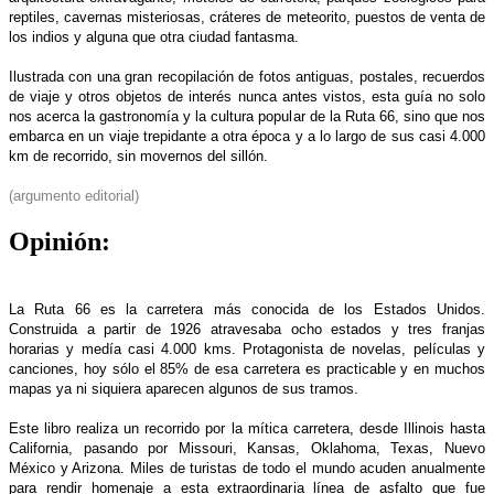
reptiles, cavernas misteriosas, cráteres de meteorito, puestos de venta de
los indios y alguna que otra ciudad fantasma.
Ilustrada con una gran recopilación de fotos antiguas, postales, recuerdos
de viaje y otros objetos de interés nunca antes vistos, esta guía no solo
nos acerca la gastronomía y la cultura popular de la Ruta 66, sino que nos
embarca en un viaje trepidante a otra época y a lo largo de sus casi 4.000
km de recorrido, sin movernos del sillón.
(argumento editorial)
Opinión:
La Ruta 66 es la carretera más conocida de los Estados Unidos.
Construida a partir de 1926 atravesaba ocho estados y tres franjas
horarias y medía casi 4.000 kms. Protagonista de novelas, películas y
canciones, hoy sólo el 85% de esa carretera es practicable y en muchos
mapas ya ni siquiera aparecen algunos de sus tramos.
Este libro realiza un recorrido por la mítica carretera, desde Illinois hasta
California, pasando por Missouri, Kansas, Oklahoma, Texas, Nuevo
México y Arizona. Miles de turistas de todo el mundo acuden anualmente
para rendir homenaje a esta extraordinaria línea de asfalto que fue