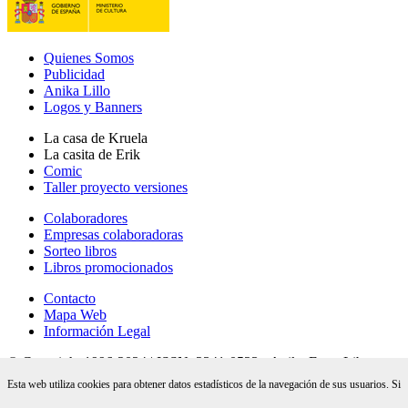
Quienes Somos
Publicidad
Anika Lillo
Logos y Banners
La casa de Kruela
La casita de Erik
Comic
Taller proyecto versiones
Colaboradores
Empresas colaboradoras
Sorteo libros
Libros promocionados
Contacto
Mapa Web
Información Legal
© Copyright 1996-2024 | ISSN: 2341-0523 - Anika Entre Libros
revista digital de literatura - 28 años online |
Esta web utiliza cookies para obtener datos estadísticos de la navegación de sus usuarios. Si
info@anikaentrelibros.com