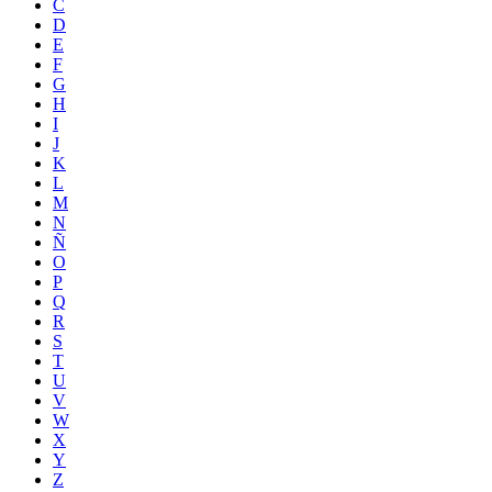
C
D
E
F
G
H
I
J
K
L
M
N
Ñ
O
P
Q
R
S
T
U
V
W
X
Y
Z