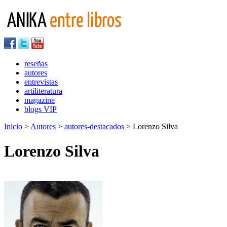
reseñas
autores
entrevistas
artiliteratura
magazine
blogs VIP
Inicio
>
Autores
>
autores-destacados
> Lorenzo Silva
Lorenzo Silva