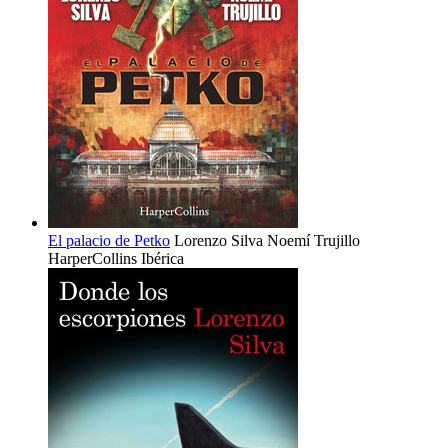
El palacio de Petko
Lorenzo Silva
Noemí Trujillo
HarperCollins Ibérica