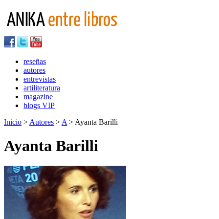
reseñas
autores
entrevistas
artiliteratura
magazine
blogs VIP
Inicio
>
Autores
>
A
> Ayanta Barilli
Ayanta Barilli