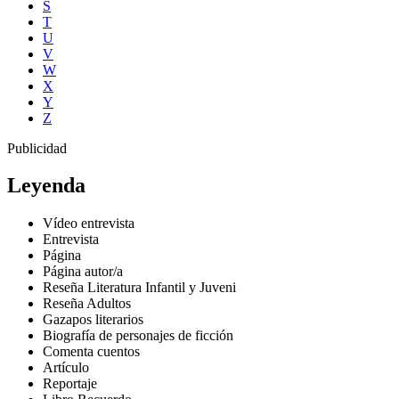
S
T
U
V
W
X
Y
Z
Publicidad
Leyenda
Vídeo entrevista
Entrevista
Página
Página autor/a
Reseña Literatura Infantil y Juveni
Reseña Adultos
Gazapos literarios
Biografía de personajes de ficción
Comenta cuentos
Artículo
Reportaje