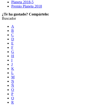
Planeta 2018-5
Premio Planeta 2018
¿Te ha gustado? Compártelo:
Buscador
A
B
C
D
E
F
G
H
I
J
K
L
M
N
Ñ
O
P
Q
R