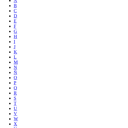
A
B
C
D
E
F
G
H
I
J
K
L
M
N
Ñ
O
P
Q
R
S
T
U
V
W
X