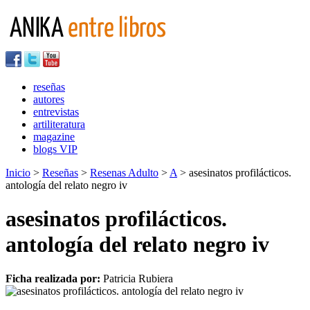
reseñas
autores
entrevistas
artiliteratura
magazine
blogs VIP
Inicio
>
Reseñas
>
Resenas Adulto
>
A
> asesinatos profilácticos.
antología del relato negro iv
asesinatos profilácticos.
antología del relato negro iv
Ficha realizada por:
Patricia Rubiera