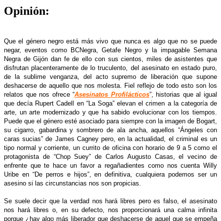
Opinión:
Que el género negro está más vivo que nunca es algo que no se puede
negar, eventos como BCNegra, Getafe Negro y la impagable Semana
Negra de Gijón dan fe de ello con sus cientos, miles de asistentes que
disfrutan placenteramente de lo truculento, del asesinato en estado puro,
de la sublime venganza, del acto supremo de liberación que supone
deshacerse de aquello que nos molesta. Fiel reflejo de todo esto son los
relatos que nos ofrece “
Asesinatos Profilácticos
”, historias que al igual
que decía Rupert Cadell en “La Soga” elevan el crimen a la categoría de
arte, un arte modernizado y que ha sabido evolucionar con los tiempos.
Puede que el género esté asociado para siempre con la imagen de Bogart,
su cigarro, gabardina y sombrero de ala ancha, aquellos “Ángeles con
caras sucias” de James Cagney pero, en la actualidad, el criminal es un
tipo normal y corriente, un currito de oficina con horario de 9 a 5 como el
protagonista de “Chop Suey” de Carlos Augusto Casas, el vecino de
enfrente que te hace un favor a regañadientes como nos cuenta Willy
Uribe en “De perros e hijos”, en definitiva, cualquiera podemos ser un
asesino si las circunstancias nos son propicias.
Se suele decir que la verdad nos hará libres pero es falso, el asesinato
nos hará libres o, en su defecto, nos proporcionará una calma infinita
porque ¿hay algo más liberador que deshacerse de aquel que se empeña