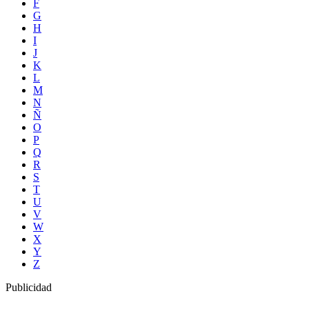
F
G
H
I
J
K
L
M
N
Ñ
O
P
Q
R
S
T
U
V
W
X
Y
Z
Publicidad