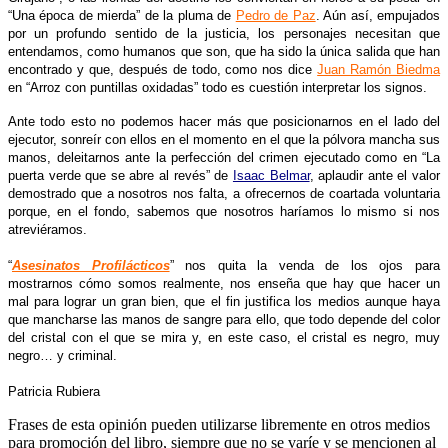
“Una época de mierda” de la pluma de
Pedro de Paz
. Aún así, empujados
por un profundo sentido de la justicia, los personajes necesitan que
entendamos, como humanos que son, que ha sido la única salida que han
encontrado y que, después de todo, como nos dice
Juan Ramón Biedma
en “Arroz con puntillas oxidadas” todo es cuestión interpretar los signos.
Ante todo esto no podemos hacer más que posicionarnos en el lado del
ejecutor, sonreír con ellos en el momento en el que la pólvora mancha sus
manos, deleitarnos ante la perfección del crimen ejecutado como en “La
puerta verde que se abre al revés” de
Isaac Belmar
, aplaudir ante el valor
demostrado que a nosotros nos falta, a ofrecernos de coartada voluntaria
porque, en el fondo, sabemos que nosotros haríamos lo mismo si nos
atreviéramos.
“
Asesinatos Profilácticos
” nos quita la venda de los ojos para
mostrarnos cómo somos realmente, nos enseña que hay que hacer un
mal para lograr un gran bien, que el fin justifica los medios aunque haya
que mancharse las manos de sangre para ello, que todo depende del color
del cristal con el que se mira y, en este caso, el cristal es negro, muy
negro… y criminal.
Patricia Rubiera
Frases de esta opinión pueden utilizarse libremente en otros medios
para promoción del libro, siempre que no se varíe y se mencionen al