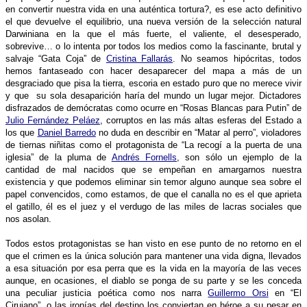
en convertir nuestra vida en una auténtica tortura?, es ese acto definitivo
el que devuelve el equilibrio, una nueva versión de la selección natural
Darwiniana en la que el más fuerte, el valiente, el desesperado,
sobrevive… o lo intenta por todos los medios como la fascinante, brutal y
salvaje “Gata Coja” de
Cristina Fallarás
. No seamos hipócritas, todos
hemos fantaseado con hacer desaparecer del mapa a más de un
desgraciado que pisa la tierra, escoria en estado puro que no merece vivir
y que su sola desaparición haría del mundo un lugar mejor. Dictadores
disfrazados de demócratas como ocurre en “Rosas Blancas para Putin” de
Julio Fernández Peláez
, corruptos en las más altas esferas del Estado a
los que
Daniel Barredo
no duda en describir en “Matar al perro”, violadores
de tiernas niñitas como el protagonista de “La recogí a la puerta de una
iglesia” de la pluma de
Andrés Fornells
, son sólo un ejemplo de la
cantidad de mal nacidos que se empeñan en amargarnos nuestra
existencia y que podemos eliminar sin temor alguno aunque sea sobre el
papel convencidos, como estamos, de que el canalla no es el que aprieta
el gatillo, él es el juez y el verdugo de las miles de lacras sociales que
nos asolan.
Todos estos protagonistas se han visto en ese punto de no retorno en el
que el crimen es la única solución para mantener una vida digna, llevados
a esa situación por esa perra que es la vida en la mayoría de las veces
aunque, en ocasiones, el diablo se ponga de su parte y se les conceda
una peculiar justicia poética como nos narra
Guillermo Orsi
en “El
Cirujano”, o las ironías del destino los conviertan en héroe a su pesar en