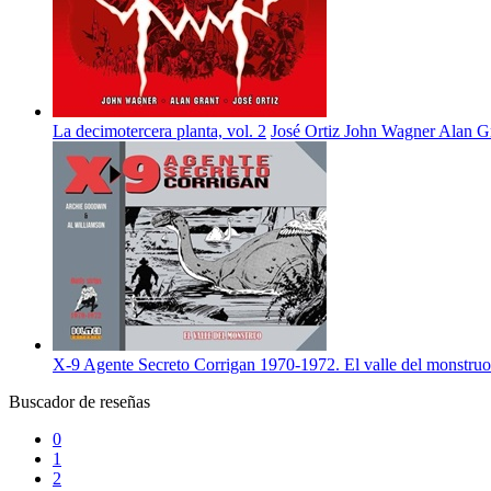
La decimotercera planta, vol. 2
José Ortiz
John Wagner
Alan G
X-9 Agente Secreto Corrigan 1970-1972. El valle del monstruo
Buscador de reseñas
0
1
2