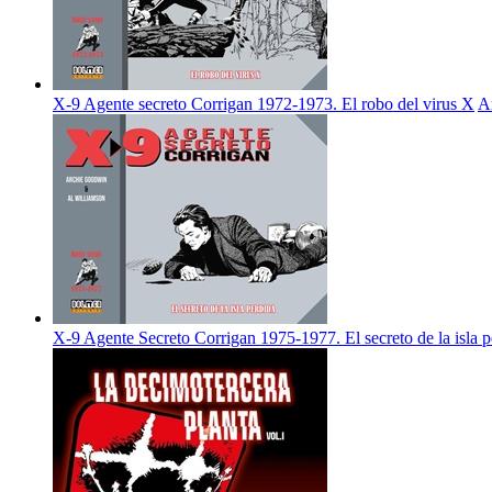
X-9 Agente secreto Corrigan 1972-1973. El robo del virus X
A
X-9 Agente Secreto Corrigan 1975-1977. El secreto de la isla p