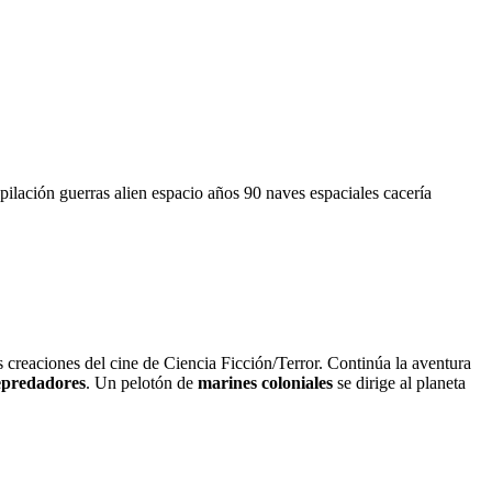
pilación
guerras
alien
espacio
años 90
naves espaciales
cacería
s creaciones del cine de Ciencia Ficción/Terror. Continúa la aventura
epredadores
. Un pelotón de
marines coloniales
se dirige al planeta