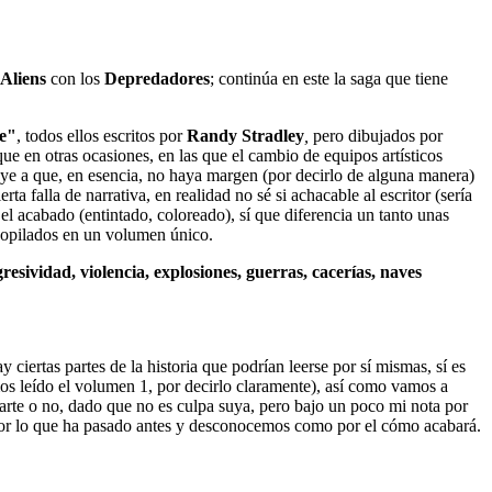
Aliens
con los
Depredadores
; continúa en este la saga que tiene
me"
, todos ellos escritos por
Randy Stradley
,
pero dibujados por
ue en otras ocasiones, en las que el cambio de equipos artísticos
buye a que, en esencia, no haya margen (por decirlo de alguna manera)
 falla de narrativa, en realidad no sé si achacable al escritor (sería
el acabado (entintado, coloreado), sí que diferencia un tanto unas
ecopilados en un volumen único.
gresividad, violencia, explosiones, guerras, cacerías, naves
 ciertas partes de la historia que podrían leerse por sí mismas, sí es
os leído el volumen 1, por decirlo claramente), así como vamos a
parte o no, dado que no es culpa suya, pero bajo un poco mi nota por
o por lo que ha pasado antes y desconocemos como por el cómo acabará.