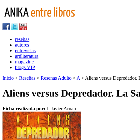
reseñas
autores
entrevistas
artiliteratura
magazine
blogs VIP
Inicio
>
Reseñas
>
Resenas Adulto
>
A
> Aliens versus Depredador. L
Aliens versus Depredador. La Sa
Ficha realizada por:
J. Javier Arnau