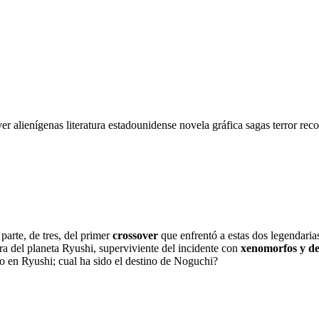
ver
alienígenas
literatura estadounidense
novela gráfica
sagas
terror
reco
parte, de tres, del primer
crossover
que enfrentó a estas dos legendaria
ra del planeta Ryushi,
superviviente del incidente con
xenomorfos y d
o en Ryushi; cual ha sido el destino de Noguchi?