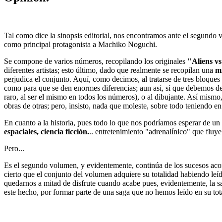
Tal como dice la sinopsis editorial, nos encontramos ante el segundo
como principal protagonista a Machiko Noguchi.
Se compone de varios números, recopilando los originales
"Aliens vs
diferentes artistas; esto último, dado que realmente se recopilan una
mi
perjudica el conjunto. Aquí, como decimos, al tratarse de tres bloques
como para que se den enormes diferencias; aun así, sí que debemos decir
raro, al ser el mismo en todos los números), o al dibujante. Así mism
obras de otras; pero, insisto, nada que moleste, sobre todo teniendo 
En cuanto a la historia, pues todo lo que nos podríamos esperar de un
espaciales, ciencia ficción.
.. entretenimiento "adrenalínico" que fluye
Pero...
Es el segundo volumen, y evidentemente, continúa de los sucesos aconteci
cierto que el conjunto del volumen adquiere su totalidad habiendo le
quedarnos a mitad de disfrute cuando acabe pues, evidentemente, la sa
este hecho, por formar parte de una saga que no hemos leído en su to