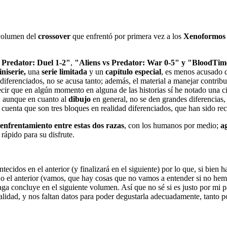
 volumen del
crossover
que enfrentó por primera vez a los
Xenoformos 
 Predator: Duel 1-2"
,
"Aliens vs Predator: War 0-5" y "BloodTi
niserie,
una
serie limitada
y un
capítulo especial
, es menos acusado q
 diferenciados, no se acusa tanto; además, el material a manejar contri
 que en algún momento en alguna de las historias sí he notado una cierta
o, aunque en cuanto al
dibujo
en general, no se den grandes diferencias, 
en cuenta que son tres bloques en realidad diferenciados, que han sido r
enfrentamiento entre estas dos
razas
, con los humanos por medio;
a
 rápido para su disfrute.
dos en el anterior (y finalizará en el siguiente) por lo que, si bien hay
ído el anterior (vamos, que hay cosas que no vamos a entender si no hem
ga concluye en el siguiente volumen. Así que no sé si es justo por mi 
talidad, y nos faltan datos para poder degustarla adecuadamente, tant