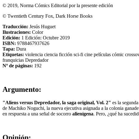
© 2019, Norma Cómics Editorial por la presente edición
© Twentieth Century Fox, Dark Horse Books
Traducción:
Jesús Huguet
Ilustraciones:
Color
Edición:
1 Edición: Octubre 2019
ISBN:
9788467937626
Tapa:
Dura
Etiquetas:
violencia
ciencia ficción
sci-fi
cine
películas
cómic
crosso
franquicias
Depredador
Nº de páginas:
192
Argumento:
"Aliens versus Depredador, la saga original, Vol. 2"
es la segunda 
de Machiko Noguchi, la
nueva ejecutiva asignada a la colonia ganade
en respuesta a una señal de socorro
alienígena
. Pero, ¿qué ha sucedid
Opinión: