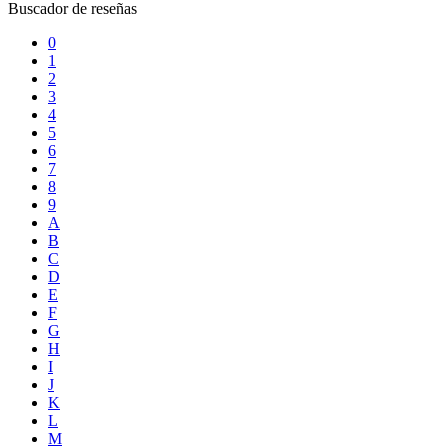
Buscador de reseñas
0
1
2
3
4
5
6
7
8
9
A
B
C
D
E
F
G
H
I
J
K
L
M