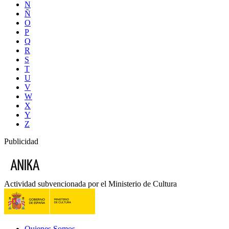
N
Ñ
O
P
Q
R
S
T
U
V
W
X
Y
Z
Publicidad
Actividad subvencionada por el Ministerio de Cultura
Quienes Somos