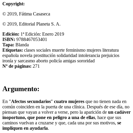
Copyright:
© 2019, Fátima Casaseca
© 2019, Editorial Planeta S. A.
Edición:
1ª Edición: Enero 2019
ISBN:
9788467053401
Tapa:
Blanda
Etiquetas:
clases sociales
muerte
feminismo
mujeres
literatura
española
novela
prostitución
solidaridad
intolerancia
prejuicios
ironía y sarcasmo
aborto
policía
amigas
sororidad
Nº de páginas:
271
Argumento:
En "
Afectos secundarios
"
cuatro mujeres
que no tienen nada en
común coinciden en la puerta de una clínica. Después de ese día, no
piensan que vayan a volver a verse, pero la aparición de
un cadáver
inoportuno, que pone en peligro a una de ellas
, hace que sus
caminos vuelvan a cruzarse y que, cada una por sus motivos,
se
impliquen en ayudarla
.