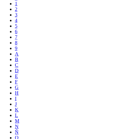
1
2
3
4
5
6
7
8
9
A
B
C
D
E
F
G
H
I
J
K
L
M
N
Ñ
O