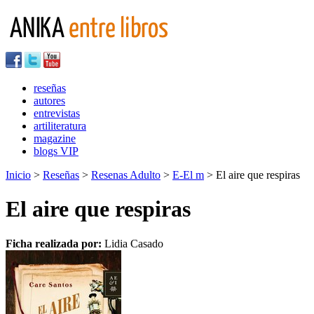
reseñas
autores
entrevistas
artiliteratura
magazine
blogs VIP
Inicio
>
Reseñas
>
Resenas Adulto
>
E-El m
> El aire que respiras
El aire que respiras
Ficha realizada por:
Lidia Casado