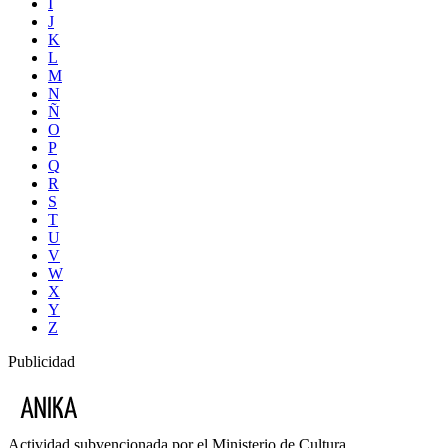
I
J
K
L
M
N
Ñ
O
P
Q
R
S
T
U
V
W
X
Y
Z
Publicidad
Actividad subvencionada por el Ministerio de Cultura