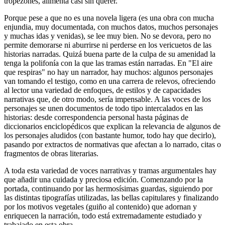
tropezones, alimenta casi sin querer.
Porque pese a que no es una novela ligera (es una obra con mucha
enjundia, muy documentada, con muchos datos, muchos personajes
y muchas idas y venidas), se lee muy bien. No se devora, pero no
permite demorarse ni aburrirse ni perderse en los vericuetos de las
historias narradas. Quizá buena parte de la culpa de su amenidad la
tenga la polifonía con la que las tramas están narradas. En "El aire
que respiras" no hay un narrador, hay muchos: algunos personajes
van tomando el testigo, como en una carrera de relevos, ofreciendo
al lector una variedad de enfoques, de estilos y de capacidades
narrativas que, de otro modo, sería impensable. A las voces de los
personajes se unen documentos de todo tipo intercalados en las
historias: desde correspondencia personal hasta páginas de
diccionarios enciclopédicos que explican la relevancia de algunos de
los personajes aludidos (con bastante humor, todo hay que decirlo),
pasando por extractos de normativas que afectan a lo narrado, citas o
fragmentos de obras literarias.
A toda esta variedad de voces narrativas y tramas argumentales hay
que añadir una cuidada y preciosa edición. Comenzando por la
portada, continuando por las hermosísimas guardas, siguiendo por
las distintas tipografías utilizadas, las bellas capitulares y finalizando
por los motivos vegetales (guiño al contenido) que adornan y
enriquecen la narración, todo está extremadamente estudiado y
trabajado en esta obra.