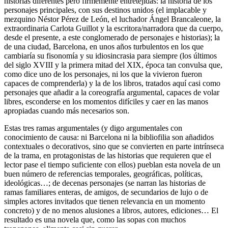
historias diferentes pero firmemente entretejidas: la historia de los
personajes principales, con sus destinos unidos (el implacable y
mezquino Néstor Pérez de León, el luchador Ángel Brancaleone, la
extraordinaria Carlota Guillot y la escritora/narradora que da cuerpo,
desde el presente, a este conglomerado de personajes e historias); la
de una ciudad, Barcelona, en unos años turbulentos en los que
cambiaría su fisonomía y su idiosincrasia para siempre (los últimos
del siglo XVIII y la primera mitad del XIX, época tan convulsa que,
como dice uno de los personajes, ni los que la vivieron fueron
capaces de comprenderla) y la de los libros, tratados aquí casi como
personajes que añadir a la coreografía argumental, capaces de volar
libres, esconderse en los momentos difíciles y caer en las manos
apropiadas cuando más necesarios son.
Estas tres ramas argumentales (y digo argumentales con
conocimiento de causa: ni Barcelona ni la bibliofilia son añadidos
contextuales o decorativos, sino que se convierten en parte intrínseca
de la trama, en protagonistas de las historias que requieren que el
lector pase el tiempo suficiente con ellos) pueblan esta novela de un
buen número de referencias temporales, geográficas, políticas,
ideológicas…; de decenas personajes (se narran las historias de
ramas familiares enteras, de amigos, de secundarios de lujo o de
simples actores invitados que tienen relevancia en un momento
concreto) y de no menos alusiones a libros, autores, ediciones… El
resultado es una novela que, como las sopas con muchos