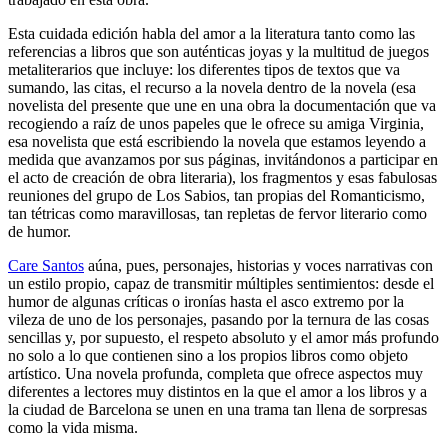
Esta cuidada edición habla del amor a la literatura tanto como las
referencias a libros que son auténticas joyas y la multitud de juegos
metaliterarios que incluye: los diferentes tipos de textos que va
sumando, las citas, el recurso a la novela dentro de la novela (esa
novelista del presente que une en una obra la documentación que va
recogiendo a raíz de unos papeles que le ofrece su amiga Virginia,
esa novelista que está escribiendo la novela que estamos leyendo a
medida que avanzamos por sus páginas, invitándonos a participar en
el acto de creación de obra literaria), los fragmentos y esas fabulosas
reuniones del grupo de Los Sabios, tan propias del Romanticismo,
tan tétricas como maravillosas, tan repletas de fervor literario como
de humor.
Care Santos
aúna, pues, personajes, historias y voces narrativas con
un estilo propio, capaz de transmitir múltiples sentimientos: desde el
humor de algunas críticas o ironías hasta el asco extremo por la
vileza de uno de los personajes, pasando por la ternura de las cosas
sencillas y, por supuesto, el respeto absoluto y el amor más profundo
no solo a lo que contienen sino a los propios libros como objeto
artístico. Una novela profunda, completa que ofrece aspectos muy
diferentes a lectores muy distintos en la que el amor a los libros y a
la ciudad de Barcelona se unen en una trama tan llena de sorpresas
como la vida misma.