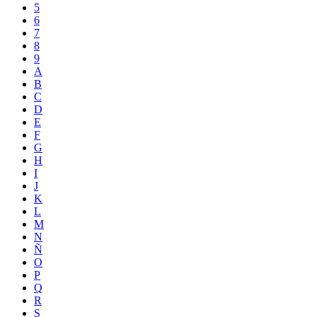
5
6
7
8
9
A
B
C
D
E
F
G
H
I
J
K
L
M
N
Ñ
O
P
Q
R
S