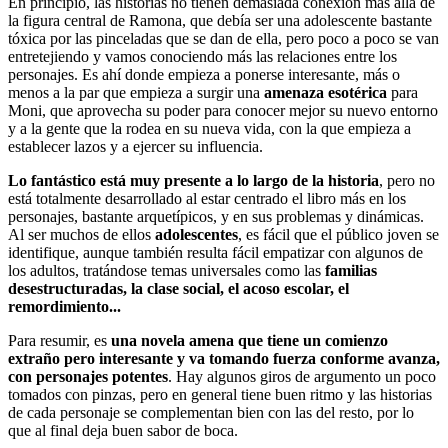
En principio, las historias no tienen demasiada conexión más allá de
la figura central de Ramona, que debía ser una adolescente bastante
tóxica por las pinceladas que se dan de ella, pero poco a poco se van
entretejiendo y vamos conociendo más las relaciones entre los
personajes. Es ahí donde empieza a ponerse interesante, más o
menos a la par que empieza a surgir una
amenaza esotérica
para
Moni, que aprovecha su poder para conocer mejor su nuevo entorno
y a la gente que la rodea en su nueva vida, con la que empieza a
establecer lazos y a ejercer su influencia.
Lo fantástico está muy presente a lo largo de la historia
, pero no
está totalmente desarrollado al estar centrado el libro más en los
personajes, bastante arquetípicos, y en sus problemas y dinámicas.
Al ser muchos de ellos
adolescentes
, es fácil que el público joven se
identifique, aunque también resulta fácil empatizar con algunos de
los adultos, tratándose temas universales como las
familias
desestructuradas, la clase social, el acoso escolar, el
remordimiento...
Para resumir, es
una novela amena que tiene un comienzo
extraño pero interesante y va tomando fuerza conforme avanza,
con personajes potentes
. Hay algunos giros de argumento un poco
tomados con pinzas, pero en general tiene buen ritmo y las historias
de cada personaje se complementan bien con las del resto, por lo
que al final deja buen sabor de boca.