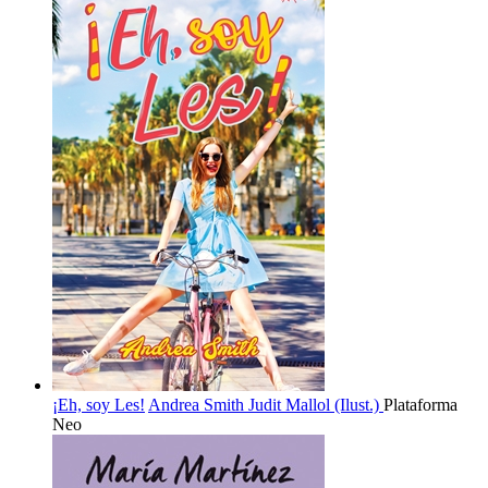
¡Eh, soy Les!
Andrea Smith
Judit Mallol (Ilust.)
Plataforma
Neo