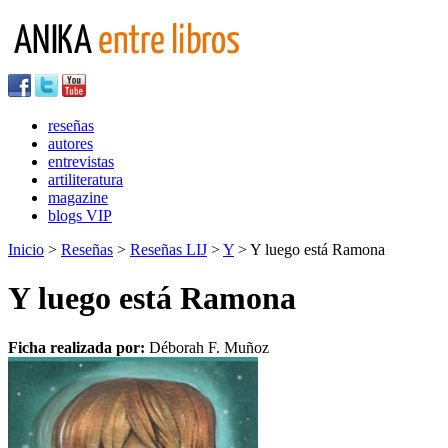
reseñas
autores
entrevistas
artiliteratura
magazine
blogs VIP
Inicio
>
Reseñas
>
Reseñas LIJ
>
Y
> Y luego está Ramona
Y luego está Ramona
Ficha realizada por:
Déborah F. Muñoz