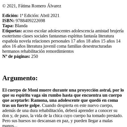
© 2021, Fátima Romero Álvarez
Edición:
1ª Edición: Abril 2021
ISBN:
9788409222698
Tapa:
Blanda
Etiquetas:
acoso escolar
adolescentes
adolescencia
amistad
brujería
esoterismo
clases sociales
fantasmas
espíritus
fantasía
literatura
española
novela
relaciones personales
17 años
18 años
15 años
14
años
16 años
literatura juvenil
coma
familias desestructuradas
hermanos
rehabilitación
remordimientos
Nº de páginas:
250
Argumento:
El cuerpo de Moni muere durante una proyección astral, por lo
que su espíritu vaga sin rumbo hasta que encuentra un cuerpo
que aceptarle: Ramona, una adolescente que quedó en coma
tras un fuerte golpe
. Cuando despierta en este nuevo cuerpo,
además de una dura rehabilitación, deberá aprender a conocer su
don y, de paso, la vida de la chica cuyo cuerpo ha tomado prestado.
Pero sus huesos no descansan en paz, y pueden llegar a malas
manos...