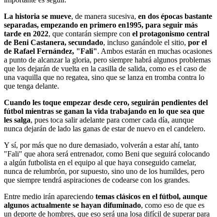
La historia se mueve
, de manera sucesiva,
en dos épocas bastante
separadas, empezando en primero en1995, para seguir más
tarde en 2022
, que contarán siempre con
el protagonismo central
de Beni Castanera, secundado
, incluso ganándole el sitio,
por el
de Rafael Fernández, "Fali"
. Ambos estarán en muchas ocasiones
a punto de alcanzar la gloria, pero siempre habrá algunos problemas
que los dejarán de vuelta en la casilla de salida, como es el caso de
una vaquilla que no regatea, sino que se lanza en tromba contra lo
que tenga delante.
Cuando les toque empezar desde cero, seguirán pendientes del
fútbol mientras se ganan la vida trabajando en lo que sea que
les salga
, pues toca salir adelante para comer cada día, aunque
nunca dejarán de lado las ganas de estar de nuevo en el candelero.
Y sí, por más que no dure demasiado, volverán a estar ahí, tanto
"Fali" que ahora será entrenador, como Beni que seguirá colocando
a algún futbolista en el equipo al que haya conseguido camelar,
nunca de relumbrón, por supuesto, sino uno de los humildes, pero
que siempre tendrá aspiraciones de codearse con los grandes.
Entre medio irán apareciendo
temas clásicos en el fútbol, aunque
algunos actualmente se hayan difuminado
, como eso de que es
un deporte de hombres, que eso será una losa difícil de superar para