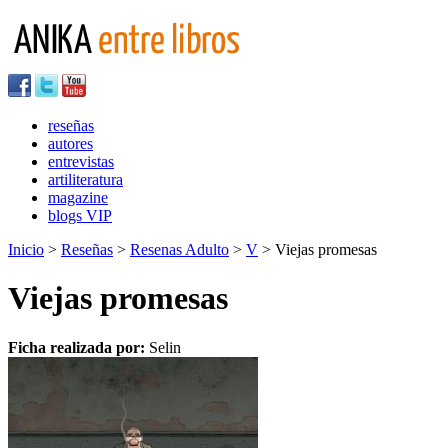
reseñas
autores
entrevistas
artiliteratura
magazine
blogs VIP
Inicio
>
Reseñas
>
Resenas Adulto
>
V
> Viejas promesas
Viejas promesas
Ficha realizada por:
Selin