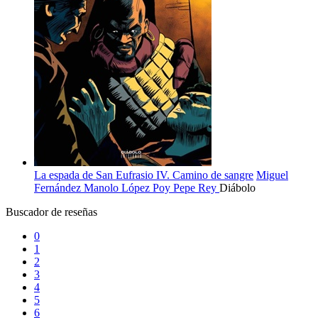
La espada de San Eufrasio IV. Camino de sangre
Miguel
Fernández
Manolo López Poy
Pepe Rey
Diábolo
Buscador de reseñas
0
1
2
3
4
5
6