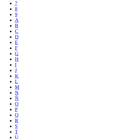
7
8
9
A
B
C
D
E
F
G
H
I
J
K
L
M
N
Ñ
O
P
Q
R
S
T
U