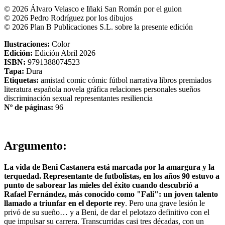
© 2026 Álvaro Velasco e Iñaki San Román por el guion
© 2026 Pedro Rodríguez por los dibujos
© 2026 Plan B Publicaciones S.L. sobre la presente edición
Ilustraciones:
Color
Edición:
Edición Abril 2026
ISBN:
9791388074523
Tapa:
Dura
Etiquetas:
amistad
comic
cómic
fútbol
narrativa
libros premiados
literatura española
novela gráfica
relaciones personales
sueños
discriminación sexual
representantes
resiliencia
Nº de páginas:
96
Argumento:
La vida de Beni Castanera está marcada por la amargura y la
terquedad. Representante de futbolistas, en los años 90 estuvo a
punto de saborear las mieles del éxito cuando descubrió a
Rafael Fernández, más conocido como "Fali": un joven talento
llamado a triunfar en el deporte rey
. Pero una grave lesión le
privó de su sueño… y a Beni, de dar el pelotazo definitivo con el
que impulsar su carrera. Transcurridas casi tres décadas, con un