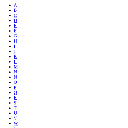
A
B
C
D
E
F
G
H
I
J
K
L
M
N
Ñ
O
P
Q
R
S
T
U
V
W