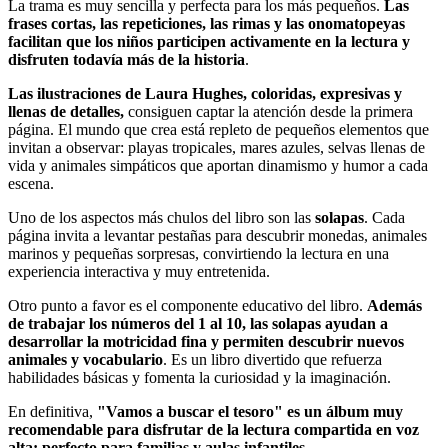
La trama es muy sencilla y perfecta para los más pequeños.
Las
frases cortas, las repeticiones, las rimas y las onomatopeyas
facilitan que los niños participen activamente en la lectura y
disfruten todavía más de la historia
.
Las ilustraciones de Laura Hughes, coloridas, expresivas y
llenas de detalles,
consiguen captar la atención desde la primera
página. El mundo que crea está repleto de pequeños elementos que
invitan a observar: playas tropicales, mares azules, selvas llenas de
vida y animales simpáticos que aportan dinamismo y humor a cada
escena.
Uno de los aspectos más chulos del libro son las
solapas
. Cada
página invita a levantar pestañas para descubrir monedas, animales
marinos y pequeñas sorpresas, convirtiendo la lectura en una
experiencia interactiva y muy entretenida.
Otro punto a favor es el componente educativo del libro.
Además
de trabajar los números del 1 al 10, las solapas ayudan a
desarrollar la motricidad fina y permiten descubrir nuevos
animales y vocabulario
. Es un libro divertido que refuerza
habilidades básicas y fomenta la curiosidad y la imaginación.
En definitiva,
"Vamos a buscar el tesoro" es un álbum muy
recomendable para disfrutar de la lectura compartida en voz
alta; perfecto para familias y aulas infantiles
.