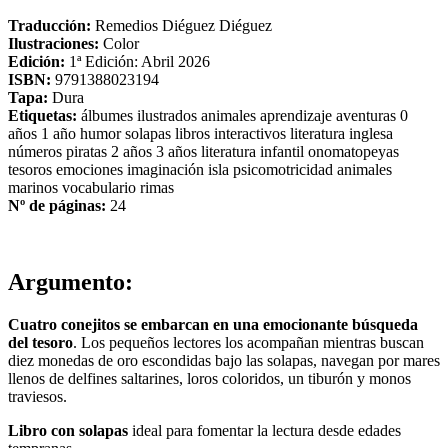
Traducción:
Remedios Diéguez Diéguez
Ilustraciones:
Color
Edición:
1ª Edición: Abril 2026
ISBN:
9791388023194
Tapa:
Dura
Etiquetas:
álbumes ilustrados
animales
aprendizaje
aventuras
0
años
1 año
humor
solapas
libros interactivos
literatura inglesa
números
piratas
2 años
3 años
literatura infantil
onomatopeyas
tesoros
emociones
imaginación
isla
psicomotricidad
animales
marinos
vocabulario
rimas
Nº de páginas:
24
Argumento:
Cuatro conejitos se embarcan en una emocionante búsqueda
del tesoro
. Los pequeños lectores los acompañan mientras buscan
diez monedas de oro escondidas bajo las solapas, navegan por mares
llenos de delfines saltarines, loros coloridos, un tiburón y monos
traviesos.
Libro con solapas
ideal para fomentar la lectura desde edades