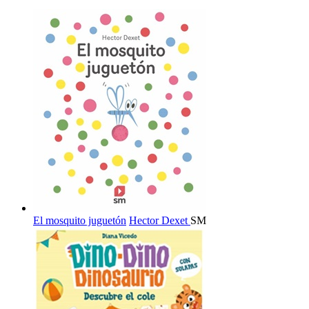
El mosquito juguetón
Hector Dexet
SM