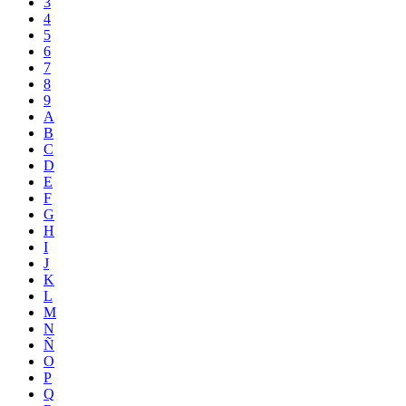
3
4
5
6
7
8
9
A
B
C
D
E
F
G
H
I
J
K
L
M
N
Ñ
O
P
Q