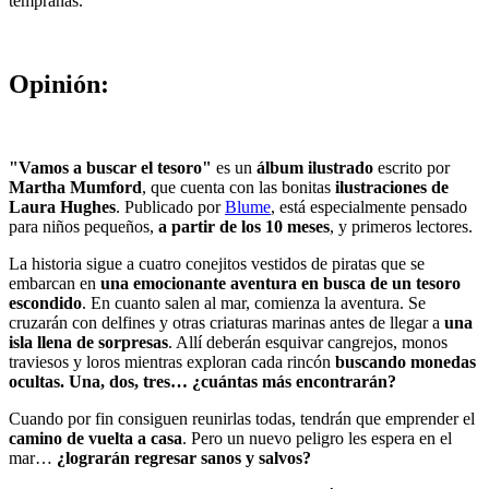
tempranas.
Opinión:
"Vamos a buscar el tesoro"
es un
álbum ilustrado
escrito por
Martha Mumford
, que cuenta con las bonitas
ilustraciones de
Laura Hughes
. Publicado por
Blume
, está especialmente pensado
para niños pequeños,
a partir de los 10 meses
, y primeros lectores.
La historia sigue a cuatro conejitos vestidos de piratas que se
embarcan en
una emocionante aventura en busca de un tesoro
escondido
. En cuanto salen al mar, comienza la aventura. Se
cruzarán con delfines y otras criaturas marinas antes de llegar a
una
isla llena de sorpresas
. Allí deberán esquivar cangrejos, monos
traviesos y loros mientras exploran cada rincón
buscando monedas
ocultas. Una, dos, tres… ¿cuántas más encontrarán?
Cuando por fin consiguen reunirlas todas, tendrán que emprender el
camino de vuelta a casa
. Pero un nuevo peligro les espera en el
mar…
¿lograrán regresar sanos y salvos?