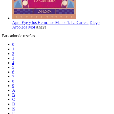
April Eye y los Hermanos Manos 1: La Carrera
Diego
Arboleda
Mol
Anaya
Buscador de reseñas
0
1
2
3
4
5
6
7
8
9
A
B
C
D
E
F