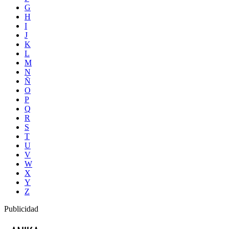
G
H
I
J
K
L
M
N
Ñ
O
P
Q
R
S
T
U
V
W
X
Y
Z
Publicidad