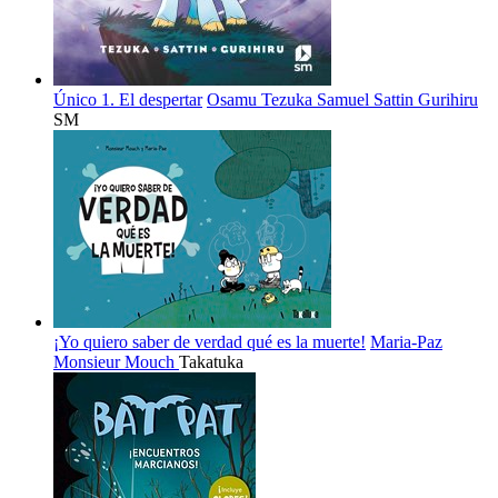
Único 1. El despertar
Osamu Tezuka
Samuel Sattin
Gurihiru
SM
¡Yo quiero saber de verdad qué es la muerte!
Maria-Paz
Monsieur Mouch
Takatuka