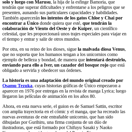
solo y luego con Marusu
, la hija de la esfinge Bamoria, que
tendrán que superar dificultades y enfrentarse a los peligros que se
presenten, aunando sus particulares capacidades y habilidades.
También aparecerán
los intentos de los gatos Chloe y Chai por
encontrar a Único
donde quiera que esté,
que tendrán la
colaboración de Viento del Oeste y de Kuiper
, un científico
celestial, que les proporcionará unos trajes especiales para viajar en
el tiempo y entrar y salir de otros mundos.
Por otra, en su reino de los dioses, sigue
la malvada diosa Venus
,
que no soporta que los humanos tengan a los unicornios como
ejemplo de belleza y bondad, de manera que
intentará destruirlo,
enviando para ello a Iver, un cazador del bosque rojo
que está
obligado a servirla y obedecer sus órdenes.
La historia es una adaptación del mundo original creado por
Osamu Tezuka
, cuyas historias gráficas de Único empezaron a
aparecer en 1976 por entregas en la revista de manga Lyrica; luego
llegaron las películas de animación en los años 80.
Ahora, en esta nueva serie, el guion es de Samuel Sattin, escritor
con amplia trayectoria en el cómic y el manga, que ha recreado las
nuevas aventuras de este entrañable unicornio, que han sido
dibujadas por Gurihiru, una firma conjunta de un dúo de
ilustradoras, que está formado por Chifuyu Sasaki y Naoko