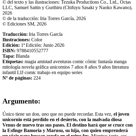
© del texto y las ilustraciones: Tezuka Productions Co., Ltd., Octas
LLC, Samuel Sattin y Gurihiru (Chifuyu Sasaki y Naoko Kawano),
2026
© de la traducción: Iria Torres García, 2026
© Ediciones SM, 2026
Traducción:
Iria Torres García
Ilustraciones:
Color
Edición:
1ª Edición: Junio 2026
ISBN:
9788410552777
Tapa:
Blanda
Etiquetas:
magia
amistad
aventuras
comic
cómic
fantasía
manga
mitología
novela gráfica
unicornios
7 años
8 años
9 años
literatura
infantil
LIJ comic
trabajo en equipo
series
Nº de páginas:
224
Argumento:
Único tiene un don, uno que no puede recordar. Esta vez,
el joven
unicornio está perdido en el desierto, con la malvada diosa
Venus de nuevo tras sus pasos. El destino hará que se cruce con
la Esfinge Bamoria y Marusu, su hija, con quien emprenderá
un viaje para buscar ayuda en el reino fey
. Mientras tanto, sus