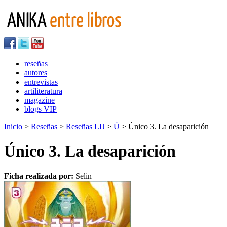
reseñas
autores
entrevistas
artiliteratura
magazine
blogs VIP
Inicio
>
Reseñas
>
Reseñas LIJ
>
Ú
> Único 3. La desaparición
Único 3. La desaparición
Ficha realizada por:
Selin