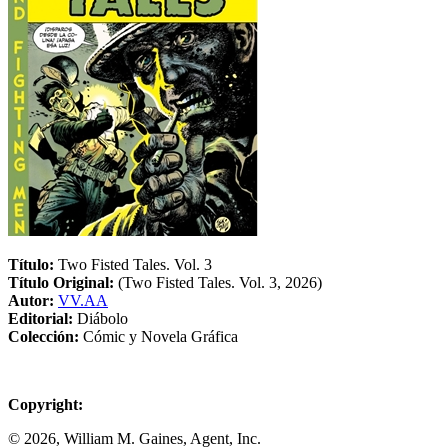
Título:
Two Fisted Tales. Vol. 3
Título Original:
(Two Fisted Tales. Vol. 3, 2026)
Autor:
VV.AA
Editorial:
Diábolo
Colección:
Cómic y Novela Gráfica
Copyright:
© 2026, William M. Gaines, Agent, Inc.