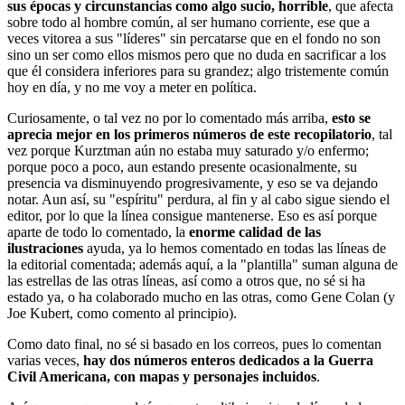
sus épocas y circunstancias como algo sucio, horrible
, que afecta
sobre todo al hombre común, al ser humano corriente, ese que a
veces vitorea a sus "líderes" sin percatarse que en el fondo no son
sino un ser como ellos mismos pero que no duda en sacrificar a los
que él considera inferiores para su grandez; algo tristemente común
hoy en día, y no me voy a meter en política.
Curiosamente, o tal vez no por lo comentado más arriba,
esto se
aprecia mejor en los primeros números de este recopilatorio
, tal
vez porque Kurztman aún no estaba muy saturado y/o enfermo;
porque poco a poco, aun estando presente ocasionalmente, su
presencia va disminuyendo progresivamente, y eso se va dejando
notar. Aun así, su "espíritu" perdura, al fin y al cabo sigue siendo el
editor, por lo que la línea consigue mantenerse. Eso es así porque
aparte de todo lo comentado, la
enorme calidad de las
ilustraciones
ayuda, ya lo hemos comentado en todas las líneas de
la editorial comentada; además aquí, a la "plantilla" suman alguna de
las estrellas de las otras líneas, así como a otros que, no sé si ha
estado ya, o ha colaborado mucho en las otras, como Gene Colan (y
Joe Kubert, como comento al principio).
Como dato final, no sé si basado en los correos, pues lo comentan
varias veces,
hay dos números enteros dedicados a la Guerra
Civil Americana, con mapas y personajes incluidos
.