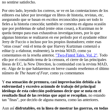
no sentirse satisfecho.
Por otro lado, leyendo los correos, se ve en las contestaciones de los
editores esa labor por investigar en libros de historia, revistas, etc,
asegurando que se basan en escritos reconocidos para ser todo lo
fieles a la historia conocida; también se comenta en alguna ocasión
que por problemas de salud (entre otras cosas), a Kurztman no le
queda tiempo para esas exhaustivas investigaciones, por lo que
algunas historias se realizaron en ese período por el ayudante editor
Jerry de Fuccio o incluso por los propios ilustradores; entre esas
"otras cosas" está el tema de que Harvey Kurtzman comenzó a
editar (y a elaborar, realmente), la revista MAD, como ya
comentamos en la reseña anterior,
"Two-Fisted Tales. Vol. 2"
. Todo
ello por el consabido tema de la censura, el cierre de las principales
líneas de EC, la New Direction, la continuidad con la revista MAD,
etc. Algo de lo que hablaremos en breve cuando reseñemos el último
número de
The haunt of Fear
, como ya comentamos
Y
esa sensación de premura, casi improvisación debida a la
enfermedad y excesivo acúmulo de trabajo del principal
ideólogo de esta colección podríamos decir que se nota en el
resultado final de las revistas que aquí se recopilan
, no estando
tan "finas", por decirlo de alguna manera, como las anteriores.
Aun así
disfrutables, en la línea de mostrar las guerras, en todas