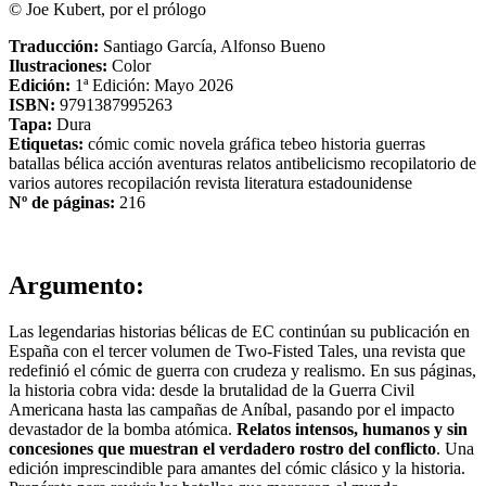
© Joe Kubert, por el prólogo
Traducción:
Santiago García, Alfonso Bueno
Ilustraciones:
Color
Edición:
1ª Edición: Mayo 2026
ISBN:
9791387995263
Tapa:
Dura
Etiquetas:
cómic
comic
novela gráfica
tebeo
historia
guerras
batallas
bélica
acción
aventuras
relatos
antibelicismo
recopilatorio de
varios autores
recopilación
revista
literatura estadounidense
Nº de páginas:
216
Argumento:
Las legendarias historias bélicas de EC continúan su publicación en
España con el tercer volumen de Two-Fisted Tales, una revista que
redefinió el cómic de guerra con crudeza y realismo. En sus páginas,
la historia cobra vida: desde la brutalidad de la Guerra Civil
Americana hasta las campañas de Aníbal, pasando por el impacto
devastador de la bomba atómica.
Relatos intensos, humanos y sin
concesiones que muestran el verdadero rostro del conflicto
. Una
edición imprescindible para amantes del cómic clásico y la historia.