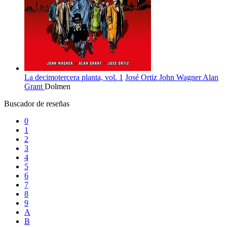
La decimotercera planta, vol. 1
José Ortiz
John Wagner
Alan
Grant
Dolmen
Buscador de reseñas
0
1
2
3
4
5
6
7
8
9
A
B