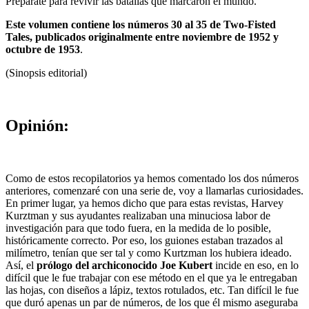
Prepárate para revivir las batallas que marcaron el mundo.
Este volumen contiene los números 30 al 35 de Two-Fisted
Tales, publicados originalmente entre noviembre de 1952 y
octubre de 1953
.
(Sinopsis editorial)
Opinión:
Como de estos recopilatorios ya hemos comentado los dos números
anteriores, comenzaré con una serie de, voy a llamarlas curiosidades.
En primer lugar, ya hemos dicho que para estas revistas, Harvey
Kurztman y sus ayudantes realizaban una minuciosa labor de
investigación para que todo fuera, en la medida de lo posible,
históricamente correcto. Por eso, los guiones estaban trazados al
milímetro, tenían que ser tal y como Kurtzman los hubiera ideado.
Así, el
prólogo del archiconocido Joe Kubert
incide en eso, en lo
difícil que le fue trabajar con ese método en el que ya le entregaban
las hojas, con diseños a lápiz, textos rotulados, etc. Tan difícil le fue
que duró apenas un par de números, de los que él mismo aseguraba