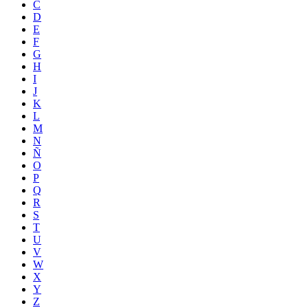
C
D
E
F
G
H
I
J
K
L
M
N
Ñ
O
P
Q
R
S
T
U
V
W
X
Y
Z