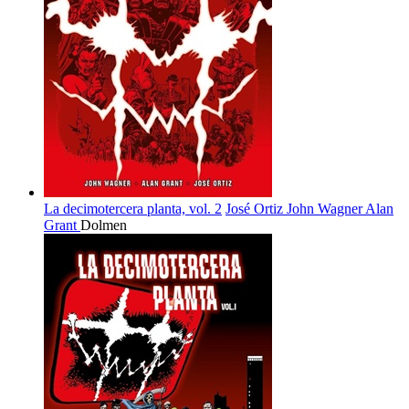
La decimotercera planta, vol. 2
José Ortiz
John Wagner
Alan
Grant
Dolmen