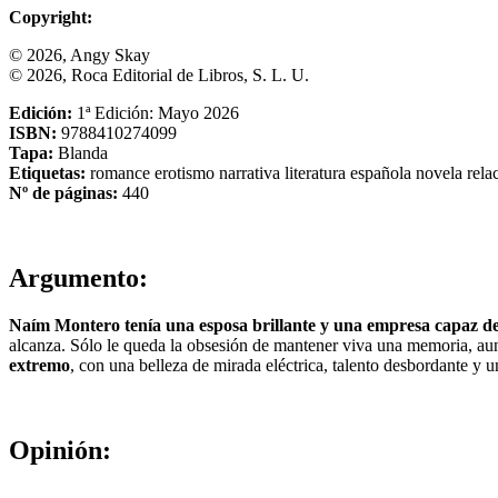
Copyright:
© 2026, Angy Skay
© 2026, Roca Editorial de Libros, S. L. U.
Edición:
1ª Edición: Mayo 2026
ISBN:
9788410274099
Tapa:
Blanda
Etiquetas:
romance
erotismo
narrativa
literatura española
novela
rela
Nº de páginas:
440
Argumento:
Naím Montero tenía una esposa brillante y una empresa capaz de 
alcanza. Sólo le queda la obsesión de mantener viva una memoria, aunq
extremo
, con una belleza de mirada eléctrica, talento desbordante y un
Opinión: