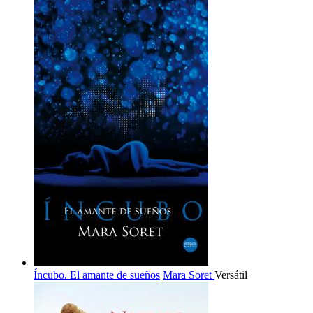
Íncubo. El amante de sueños
Mara Soret
Versátil