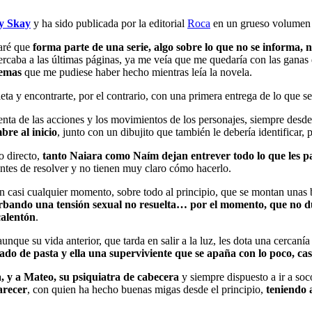
y Skay
y ha sido publicada por la editorial
Roca
en un grueso volumen 
laré que
forma parte de una serie, algo sobre lo que no se informa, ni
ercaba a las últimas páginas, ya me veía que me quedaría con las ganas d
uemas
que me pudiese haber hecho mientras leía la novela.
eta y encontrarte, por el contrario, con una primera entrega de lo que 
enta de las acciones y los movimientos de los personajes, siempre desd
bre al inicio
, junto con un dibujito que también le debería identificar, p
o directo,
tanto Naiara como Naím dejan entrever todo lo que les p
entes de resolver y no tienen muy claro cómo hacerlo.
en casi cualquier momento, sobre todo al principio, que se montan unas 
rbando una tensión sexual no resuelta… por el momento, que no du
 calentón
.
aunque su vida anterior, que tarda en salir a la luz, les dota una cercaní
rrado de pasta y ella una superviviente que se apaña con lo poco, cas
a, y a Mateo, su psiquiatra de cabecera
y siempre dispuesto a ir a soco
arecer
, con quien ha hecho buenas migas desde el principio,
teniendo 