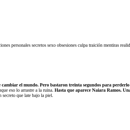
ciones personales
secretos
sexo
obsesiones
culpa
traición
mentiras
reali
cambiar el mundo. Pero bastaron treinta segundos para perderlo to
ue eso lo arrastre a la ruina.
Hasta que aparece Naiara Ramos. Una 
 secreto que late bajo la piel.