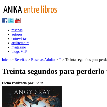
reseñas
autores
entrevistas
artiliteratura
magazine
blogs VIP
Inicio
>
Reseñas
>
Resenas Adulto
>
T
> Treinta segundos para perde
Treinta segundos para perderlo
Ficha realizada por:
Selin