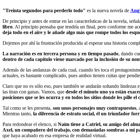
"Treinta segundos para perderlo todo"
es la nueva novela de
Ang
De principio y antes de entrar en las características de la novela, seña
libro
. Al principio pensaba que tendría un final, pero conforme me ac
deja todo en el aire y le añade algo más que rompe todos los esq
Dejemos por ahí la frustración producida al esperar una historia compl
La narración es en tercera persona y en tiempo pasado
, dando cu
dentro de cada capítulo viene marcado por la inclusión de su nom
Además de las andanzas de cada cual, cuando les toca el protagonism
actuales, es bastante complicado, pues ambos tienen cuitas que pendi
Claro que no es sólo eso, pues también se andarán soltando lindezas 
las tiran con ganas. Vamos, que
desde el minuto uno ya están exace
posiciones que se les ocurra y en todos los sitios donde les pille el
Tal como se les presenta,
son unos personajes muy contrapuestos
, 
Mientras tanto,
la diferencia de estrato social, él un triunfador fo
Para redondear el elenco, si
Naím tiene a Catriel, su amigo del alm
Axel, un compañero del trabajo, con demasiadas sombras a mi p
que haya acabado en esa empresa de realidad virtual.