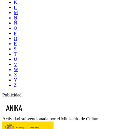
K
L
M
N
Ñ
O
P
Q
R
S
T
U
V
W
X
Y
Z
Publicidad
Actividad subvencionada por el Ministerio de Cultura