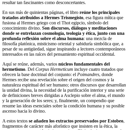
resultar tan fascinantes como desconcertantes.
En sus más de quinientas páginas, el libro
reúne los principales
tratados atribuidos a Hermes Trismegisto
, esa figura mítica que
fusiona al Hermes griego con el Thot egipcio, símbolo del
conocimiento divino.
Son discursos, diálogos y meditaciones
donde se entrelazan cosmología, teología y ética, junto con una
profunda reflexión sobre el alma humana
: una mezcla de
filosofía platónica, misticismo oriental y sabiduría simbólica que, a
pesar de su antigüedad, sigue inspirando a lectores contemporáneos
interesados en las raíces del pensamiento espiritual occidental.
Aquí se reúne, además, varios
núcleos fundamentales del
hermetismo
. Del
Corpus Hermeticum
incluye cuatro tratados que
ofrecen la base doctrinal del conjunto: el
Poimandres
, donde
Hermes recibe una revelación sobre el origen del cosmos y la
naturaleza espiritual del ser humano; otros discursos que desarrollan
la unidad divina, la necesidad de la purificación interior y una serie
de definiciones breves dirigidas a Asclepio sobre el alma, el mundo
y la generación de los seres; y, finalmente, un compendio que
resume las ideas esenciales sobre la condición humana y su posible
ascenso hacia lo divino.
A estos textos
se añaden los extractos preservados por Estobeo
,
fragmentos de carácter más aforístico que insisten en la ética, la