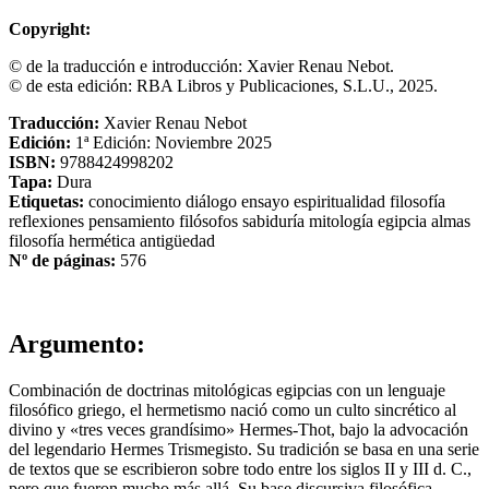
Copyright:
© de la traducción e introducción: Xavier Renau Nebot.
© de esta edición: RBA Libros y Publicaciones, S.L.U., 2025.
Traducción:
Xavier Renau Nebot
Edición:
1ª Edición: Noviembre 2025
ISBN:
9788424998202
Tapa:
Dura
Etiquetas:
conocimiento
diálogo
ensayo
espiritualidad
filosofía
reflexiones
pensamiento
filósofos
sabiduría
mitología egipcia
almas
filosofía hermética
antigüedad
Nº de páginas:
576
Argumento:
Combinación de doctrinas mitológicas egipcias con un lenguaje
filosófico griego, el hermetismo nació como un culto sincrético al
divino y «tres veces grandísimo» Hermes-Thot, bajo la advocación
del legendario Hermes Trismegisto. Su tradición se basa en una serie
de textos que se escribieron sobre todo entre los siglos II y III d. C.,
pero que fueron mucho más allá. Su base discursiva filosófica