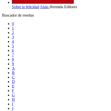
Sobre la felicidad
Alain
Hermida Editores
Buscador de reseñas
0
1
2
3
4
5
6
7
8
9
A
B
C
D
E
F
G
H
I
J