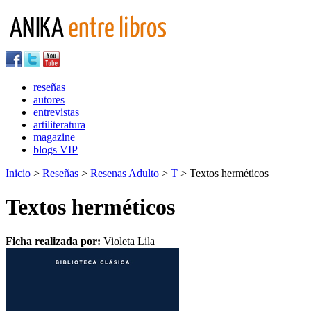
reseñas
autores
entrevistas
artiliteratura
magazine
blogs VIP
Inicio
>
Reseñas
>
Resenas Adulto
>
T
> Textos herméticos
Textos herméticos
Ficha realizada por:
Violeta Lila