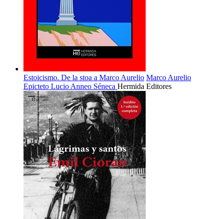
Estoicismo. De la stoa a Marco Aurelio
Marco Aurelio
Epicteto
Lucio Anneo Séneca
Hermida Editores