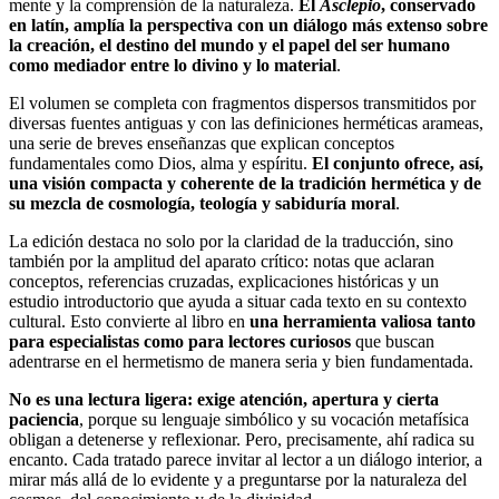
mente y la comprensión de la naturaleza.
El
Asclepio
, conservado
en latín, amplía la perspectiva con un diálogo más extenso sobre
la creación, el destino del mundo y el papel del ser humano
como mediador entre lo divino y lo material
.
El volumen se completa con fragmentos dispersos transmitidos por
diversas fuentes antiguas y con las definiciones herméticas arameas,
una serie de breves enseñanzas que explican conceptos
fundamentales como Dios, alma y espíritu.
El conjunto ofrece, así,
una visión compacta y coherente de la tradición hermética y de
su mezcla de cosmología, teología y sabiduría moral
.
La edición destaca no solo por la claridad de la traducción, sino
también por la amplitud del aparato crítico: notas que aclaran
conceptos, referencias cruzadas, explicaciones históricas y un
estudio introductorio que ayuda a situar cada texto en su contexto
cultural. Esto convierte al libro en
una herramienta valiosa tanto
para especialistas como para lectores curiosos
que buscan
adentrarse en el hermetismo de manera seria y bien fundamentada.
No es una lectura ligera: exige atención, apertura y cierta
paciencia
, porque su lenguaje simbólico y su vocación metafísica
obligan a detenerse y reflexionar. Pero, precisamente, ahí radica su
encanto. Cada tratado parece invitar al lector a un diálogo interior, a
mirar más allá de lo evidente y a preguntarse por la naturaleza del