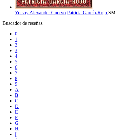
Yo soy Alexander Cuervo
Patricia García-Rojo
SM
Buscador de reseñas
0
1
2
3
4
5
6
7
8
9
A
B
C
D
E
F
G
H
I