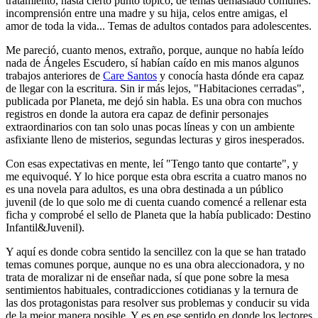
tratamiento, hasta cierto punto tópico, de temas demasiado comunes:
incomprensión entre una madre y su hija, celos entre amigas, el
amor de toda la vida... Temas de adultos contados para adolescentes.
Me pareció, cuanto menos, extraño, porque, aunque no había leído
nada de Ángeles Escudero, sí habían caído en mis manos algunos
trabajos anteriores de
Care Santos
y conocía hasta dónde era capaz
de llegar con la escritura. Sin ir más lejos, "Habitaciones cerradas",
publicada por Planeta, me dejó sin habla. Es una obra con muchos
registros en donde la autora era capaz de definir personajes
extraordinarios con tan solo unas pocas líneas y con un ambiente
asfixiante lleno de misterios, segundas lecturas y giros inesperados.
Con esas expectativas en mente, leí "Tengo tanto que contarte", y
me equivoqué. Y lo hice porque esta obra escrita a cuatro manos no
es una novela para adultos, es una obra destinada a un público
juvenil (de lo que solo me di cuenta cuando comencé a rellenar esta
ficha y comprobé el sello de Planeta que la había publicado: Destino
Infantil&Juvenil).
Y aquí es donde cobra sentido la sencillez con la que se han tratado
temas comunes porque, aunque no es una obra aleccionadora, y no
trata de moralizar ni de enseñar nada, sí que pone sobre la mesa
sentimientos habituales, contradicciones cotidianas y la ternura de
las dos protagonistas para resolver sus problemas y conducir su vida
de la mejor manera posible. Y es en ese sentido en donde los lectores