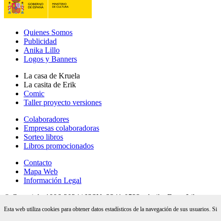
Quienes Somos
Publicidad
Anika Lillo
Logos y Banners
La casa de Kruela
La casita de Erik
Comic
Taller proyecto versiones
Colaboradores
Empresas colaboradoras
Sorteo libros
Libros promocionados
Contacto
Mapa Web
Información Legal
© Copyright 1996-2024 | ISSN: 2341-0523 - Anika Entre Libros
revista digital de literatura - 28 años online |
Esta web utiliza cookies para obtener datos estadísticos de la navegación de sus usuarios. Si
info@anikaentrelibros.com