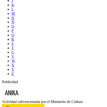
J
K
L
M
N
Ñ
O
P
Q
R
S
T
U
V
W
X
Y
Z
Publicidad
Actividad subvencionada por el Ministerio de Cultura