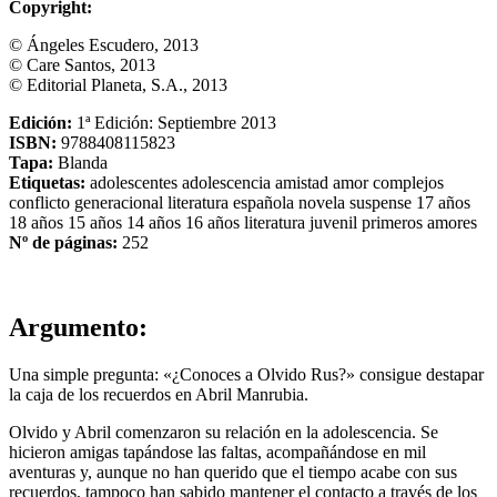
Copyright:
© Ángeles Escudero, 2013
© Care Santos, 2013
© Editorial Planeta, S.A., 2013
Edición:
1ª Edición: Septiembre 2013
ISBN:
9788408115823
Tapa:
Blanda
Etiquetas:
adolescentes
adolescencia
amistad
amor
complejos
conflicto generacional
literatura española
novela
suspense
17 años
18 años
15 años
14 años
16 años
literatura juvenil
primeros amores
Nº de páginas:
252
Argumento:
Una simple pregunta: «¿Conoces a Olvido Rus?» consigue destapar
la caja de los recuerdos en Abril Manrubia.
Olvido y Abril comenzaron su relación en la adolescencia. Se
hicieron amigas tapándose las faltas, acompañándose en mil
aventuras y, aunque no han querido que el tiempo acabe con sus
recuerdos, tampoco han sabido mantener el contacto a través de los