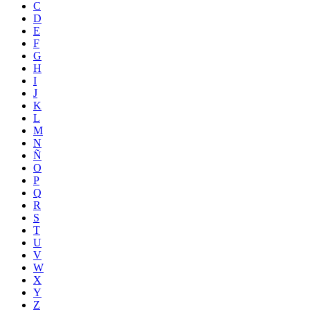
C
D
E
F
G
H
I
J
K
L
M
N
Ñ
O
P
Q
R
S
T
U
V
W
X
Y
Z