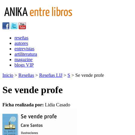
reseñas
autores
entrevistas
artiliteratura
magazine
blogs VIP
Inicio
>
Reseñas
>
Reseñas LIJ
>
S
> Se vende profe
Se vende profe
Ficha realizada por:
Lidia Casado