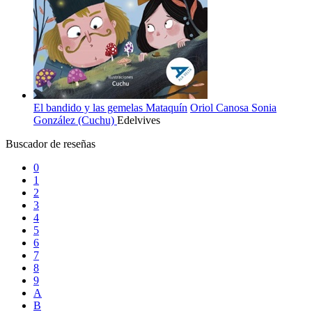
El bandido y las gemelas Mataquín
Oriol Canosa
Sonia
González (Cuchu)
Edelvives
Buscador de reseñas
0
1
2
3
4
5
6
7
8
9
A
B