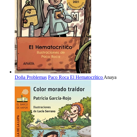
Doña Problemas
Paco Roca
El Hematocrítico
Anaya