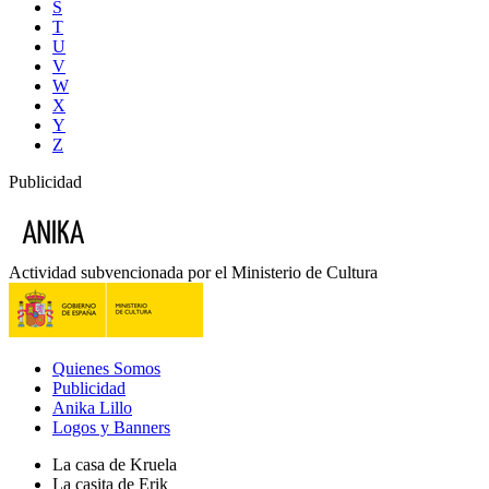
S
T
U
V
W
X
Y
Z
Publicidad
Actividad subvencionada por el Ministerio de Cultura
Quienes Somos
Publicidad
Anika Lillo
Logos y Banners
La casa de Kruela
La casita de Erik