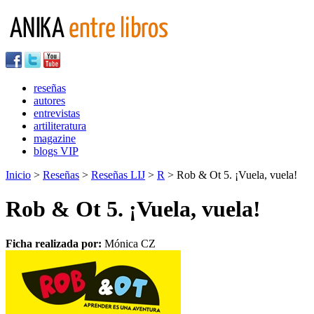
reseñas
autores
entrevistas
artiliteratura
magazine
blogs VIP
Inicio
>
Reseñas
>
Reseñas LIJ
>
R
> Rob & Ot 5. ¡Vuela, vuela!
Rob & Ot 5. ¡Vuela, vuela!
Ficha realizada por:
Mónica CZ