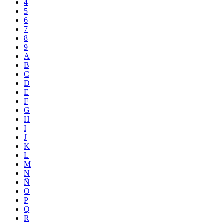
4
5
6
7
8
9
A
B
C
D
E
F
G
H
I
J
K
L
M
N
Ñ
O
P
Q
R