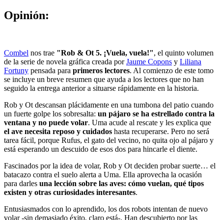
Opinión:
Combel
nos trae
"Rob & Ot 5. ¡Vuela, vuela!"
, el quinto volumen
de la serie de novela gráfica creada por
Jaume Copons
y
Liliana
Fortuny
pensada para
primeros lectores
. Al comienzo de este tomo
se incluye un breve resumen que ayuda a los lectores que no han
seguido la entrega anterior a situarse rápidamente en la historia.
Rob y Ot descansan plácidamente en una tumbona del patio cuando
un fuerte golpe los sobresalta:
un pájaro se ha estrellado contra la
ventana y no puede volar
. Uma acude al rescate y les explica que
el ave necesita reposo y cuidados
hasta recuperarse. Pero no será
tarea fácil, porque Rufus, el gato del vecino, no quita ojo al pájaro y
está esperando un descuido de esos dos para hincarle el diente.
Fascinados por la idea de volar, Rob y Ot deciden probar suerte… el
batacazo contra el suelo alerta a Uma. Ella aprovecha la ocasión
para darles
una lección sobre las aves: cómo vuelan, qué tipos
existen y otras curiosidades interesantes
.
Entusiasmados con lo aprendido, los dos robots intentan de nuevo
volar -sin demasiado éxito, claro está-. Han descubierto por las