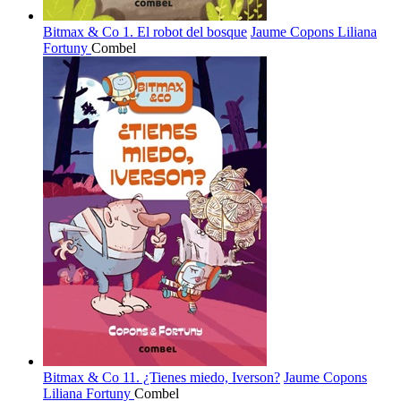
Bitmax & Co 1. El robot del bosque
Jaume Copons
Liliana
Fortuny
Combel
Bitmax & Co 11. ¿Tienes miedo, Iverson?
Jaume Copons
Liliana Fortuny
Combel