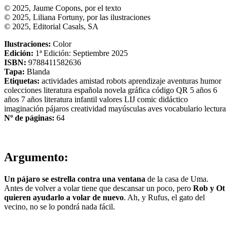
© 2025, Jaume Copons, por el texto
© 2025, Liliana Fortuny, por las ilustraciones
© 2025, Editorial Casals, SA
Ilustraciones:
Color
Edición:
1ª Edición: Septiembre 2025
ISBN:
9788411582636
Tapa:
Blanda
Etiquetas:
actividades
amistad
robots
aprendizaje
aventuras
humor
colecciones
literatura española
novela gráfica
código QR
5 años
6
años
7 años
literatura infantil
valores
LIJ comic
didáctico
imaginación
pájaros
creatividad
mayúsculas
aves
vocabulario
lectura
Nº de páginas:
64
Argumento:
Un pájaro se estrella contra una ventana
de la casa de Uma.
Antes de volver a volar tiene que descansar un poco, pero
Rob y Ot
quieren ayudarlo a volar de nuevo
. Ah, y Rufus, el gato del
vecino, no se lo pondrá nada fácil.