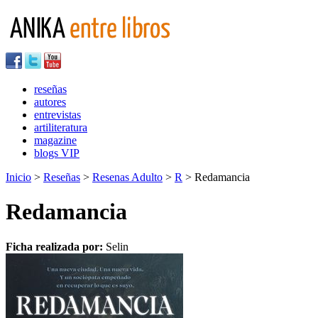
reseñas
autores
entrevistas
artiliteratura
magazine
blogs VIP
Inicio
>
Reseñas
>
Resenas Adulto
>
R
> Redamancia
Redamancia
Ficha realizada por:
Selin