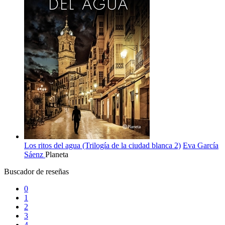
Los ritos del agua (Trilogía de la ciudad blanca 2)
Eva García
Sáenz
Planeta
Buscador de reseñas
0
1
2
3
4