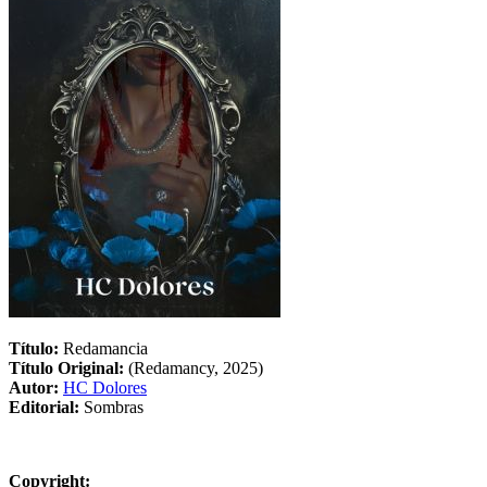
Título:
Redamancia
Título Original:
(Redamancy, 2025)
Autor:
HC Dolores
Editorial:
Sombras
Copyright: