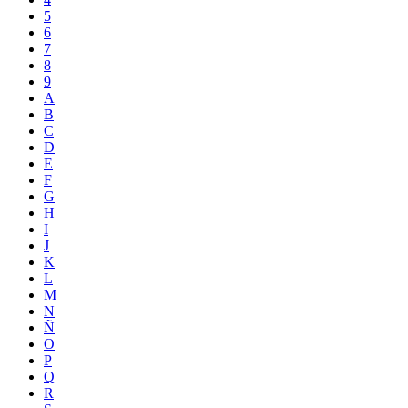
5
6
7
8
9
A
B
C
D
E
F
G
H
I
J
K
L
M
N
Ñ
O
P
Q
R