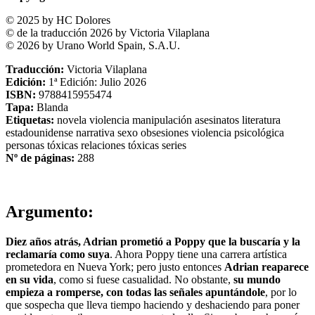
© 2025 by HC Dolores
© de la traducción 2026 by Victoria Vilaplana
© 2026 by Urano World Spain, S.A.U.
Traducción:
Victoria Vilaplana
Edición:
1ª Edición: Julio 2026
ISBN:
9788415955474
Tapa:
Blanda
Etiquetas:
novela
violencia
manipulación
asesinatos
literatura
estadounidense
narrativa
sexo
obsesiones
violencia psicológica
personas tóxicas
relaciones tóxicas
series
Nº de páginas:
288
Argumento:
Diez años atrás, Adrian prometió a Poppy que la buscaría y la
reclamaría como suya
. Ahora Poppy tiene una carrera artística
prometedora en Nueva York; pero justo entonces
Adrian reaparece
en su vida
, como si fuese casualidad. No obstante,
su mundo
empieza a romperse, con todas las señales apuntándole
, por lo
que sospecha que lleva tiempo haciendo y deshaciendo para poner