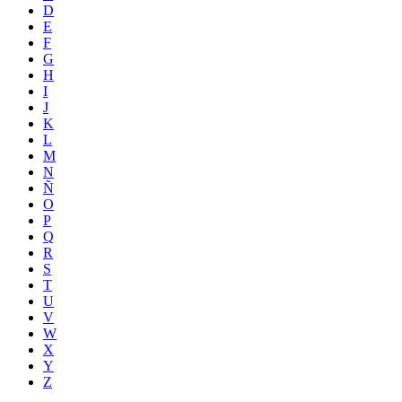
D
E
F
G
H
I
J
K
L
M
N
Ñ
O
P
Q
R
S
T
U
V
W
X
Y
Z