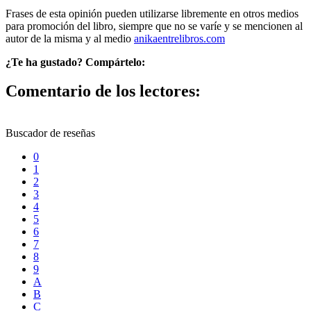
Frases de esta opinión pueden utilizarse libremente en otros medios
para promoción del libro, siempre que no se varíe y se mencionen al
autor de la misma y al medio
anikaentrelibros.com
¿Te ha gustado? Compártelo:
Comentario de los lectores:
Buscador de reseñas
0
1
2
3
4
5
6
7
8
9
A
B
C