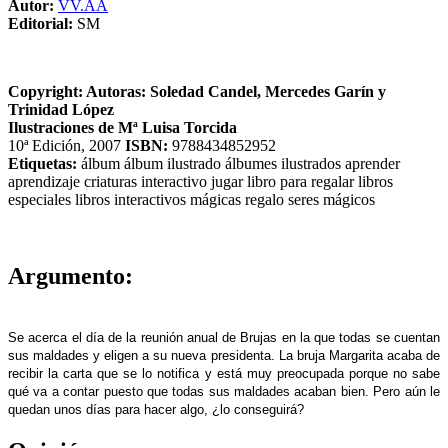
Autor:
VV.AA
Editorial:
SM
Copyright:
Autoras: Soledad Candel, Mercedes Garín y
Trinidad López
Ilustraciones de Mª Luisa Torcida
10ª Edición, 2007
ISBN:
9788434852952
Etiquetas:
álbum
álbum ilustrado
álbumes ilustrados
aprender
aprendizaje
criaturas
interactivo
jugar
libro para regalar
libros
especiales
libros interactivos
mágicas
regalo
seres mágicos
Argumento:
Se acerca el día de la reunión anual de Brujas en la que todas se cuentan
sus maldades y eligen a su nueva presidenta. La bruja Margarita acaba de
recibir la carta que se lo notifica y está muy preocupada porque no sabe
qué va a contar puesto que todas sus maldades acaban bien. Pero aún le
quedan unos días para hacer algo, ¿lo conseguirá?