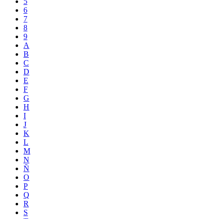
5
6
7
8
9
A
B
C
D
E
F
G
H
I
J
K
L
M
N
Ñ
O
P
Q
R
S