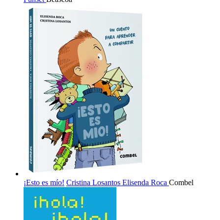
¡Esto es mío!
Cristina Losantos
Elisenda Roca
Combel