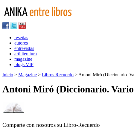
reseñas
autores
entrevistas
artiliteratura
magazine
blogs VIP
Inicio
>
Magazine
>
Libros Recuerdo
> Antoni Miró (Diccionario. Va
Antoni Miró (Diccionario. Vario
Comparte con nosotros su
Libro-Recuerdo