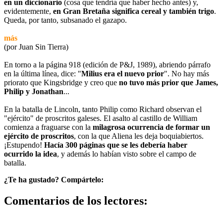
en un diccionario
(cosa que tendría que haber hecho antes) y,
evidentemente,
en Gran Bretaña significa cereal y también trigo
.
Queda, por tanto, subsanado el gazapo.
más
(por Juan Sin Tierra)
En torno a la página 918 (edición de P&J, 1989), abriendo párrafo
en la última línea, dice: "
Milius era el nuevo prior
". No hay más
priorato que Kingsbridge y creo que
no tuvo
más prior que James,
Philip y Jonathan
...
En la batalla de Lincoln, tanto Philip como Richard observan el
"ejército" de proscritos galeses. El asalto al castillo de William
comienza a fraguarse con la
milagrosa ocurrencia de formar un
ejército de proscritos
, con la que Aliena les deja boquiabiertos.
¡Estupendo!
Hacía 300 páginas que se les debería haber
ocurrido la idea
, y además lo habían visto sobre el campo de
batalla.
¿Te ha gustado? Compártelo:
Comentarios de los lectores: