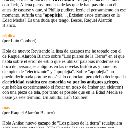
con Jack, Aliena piensa muchas de las que le han pasado con él
antes de casarse y que, si Phillip pudiera leerle el pensamiento en ese
momento, sufriría una "
apoplejía
". ¿Existían estos términos en la
Edad Media? Es una duda que tengo. Besos. Raquel Alarcón
Blanco.
réplica
(por Laín Coubert)
Hola de nuevo: Revisando la lista de gazapos me he topado con el
de Raquel Alarcón Blanco sobre "Los pilares de la Tierra" en el que
habla sobre el error de estilo que es utilizar palabras modernas en
boca de personajes antiguos en las novelas históricas y pone los
ejemplos de "electrizante" y "apoplejía". Sobre "apoplejía" no
puedo decir nada porque no sé si lo conocían, pero debo decir que la
electricidad estática era conocida ya por los antiguos griegos
,
que habían experimentado el frotar un trozo de ámbar (gr. elektron)
con una pieza de tela, por tanto es posible que en la Edad Media se
usase ya este término. Un saludo: Laín Coubert.
más
(por Raquel Alarcón Blanco)
Hola Anika: nuevo gazapo de "Los pilares de la tierra" (cualquiera