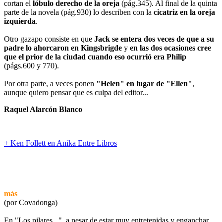
cortan el
lóbulo derecho de la oreja
(pág.345). Al final de la quinta
parte de la novela (pág.930) lo describen con la
cicatriz en la oreja
izquierda
.
Otro gazapo consiste en que
Jack se entera dos veces de que a su
padre lo ahorcaron en Kingsbrigde
y
en las dos ocasiones cree
que el prior de la ciudad cuando eso ocurrió era Philip
(págs.600 y 770).
Por otra parte, a veces ponen
"Helen" en lugar de "Ellen"
,
aunque quiero pensar que es culpa del editor...
Raquel Alarcón Blanco
+ Ken Follett en Anika Entre Libros
más
(por Covadonga)
En "Los pilares...", a pesar de estar muy entretenidas y enganchar...