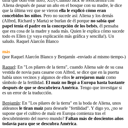
diría que odio este libro, XD) Cuando Jack se reencuentra con
Aliena después de pasar un año en el bosque con su madre, le dice
que la última vez que se vieron
ella le explicó cómo eran
concebidos los niños
. Pero no sucede así: Aliena y los demás
(Alfred, Richard y Marta) se burlan de él porque
no sabía qué
papel tenía el padre en la concepción de los bebés
, él pensaba
que era cosa de la madre y nada más. Quien le explica cómo sucede
todo es Ellen (¡y vaya explicación más gráfica y sencilla!). Un
saludo. Raquel Alarcón Blanco
más
(por Raquel Alarcón Blanco y Benjamín -enviado al mismo tiempo-)
Raquel
: En "Los pilares de la tierra", cuando Aliena sale de su casa
vestida de novia para casarse con Alfred, se dice que en la puerta
había unos vecinos y algunos de ellos
le arrojaron maíz
como
símbolo de la fertilidad.
El maíz no llegó a Europa hasta bastante
después de que se descubriera América
. Tengo que investigar si
es un error de la traducción.
Benjamín
: En "Los pilares de la tierra" en la boda de Aliena, unos
aldeanos
le tiran maíz
para desearle "fertilidad". Y digo yo, ¿no se
supone que el cultivo de maíz en Europa comienza tras el
descubrimiento del nuevo mundo?
Faltan más de doscientos años
todavía para que se descubra América
.