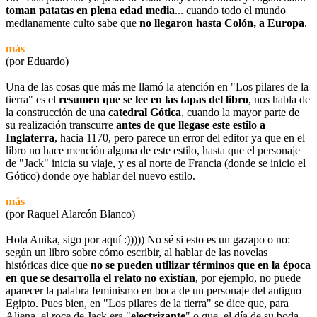
toman patatas en plena edad media
... cuando todo el mundo
medianamente culto sabe que
no llegaron hasta Colón, a Europa
.
más
(por Eduardo)
Una de las cosas que más me llamó la atención en "Los pilares de la
tierra" es el
resumen que se lee en las tapas del libro
, nos habla de
la construcción de una
catedral Gótica
, cuando la mayor parte de
su realización transcurre
antes de que llegase este estilo a
Inglaterra
, hacia 1170, pero parece un error del editor ya que en el
libro no hace mención alguna de este estilo, hasta que el personaje
de "Jack" inicia su viaje, y es al norte de Francia (donde se inicio el
Gótico) donde oye hablar del nuevo estilo.
más
(por Raquel Alarcón Blanco)
Hola Anika, sigo por aquí :))))) No sé si esto es un gazapo o no:
según un libro sobre cómo escribir, al hablar de las novelas
históricas dice que
no se pueden utilizar términos que en la época
en que se desarrolla el relato no existían
, por ejemplo, no puede
aparecer la palabra feminismo en boca de un personaje del antiguo
Egipto. Pues bien, en "Los pilares de la tierra" se dice que, para
Aliena, el roce de Jack era "
electrizante
" o que, el día de su boda