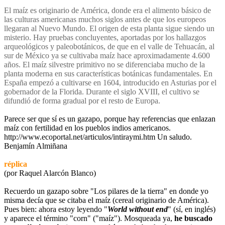
El maíz es originario de América, donde era el alimento básico de
las culturas americanas muchos siglos antes de que los europeos
llegaran al Nuevo Mundo. El origen de esta planta sigue siendo un
misterio. Hay pruebas concluyentes, aportadas por los hallazgos
arqueológicos y paleobotánicos, de que en el valle de Tehuacán, al
sur de México ya se cultivaba maíz hace aproximadamente 4.600
años. El maíz silvestre primitivo no se diferenciaba mucho de la
planta moderna en sus características botánicas fundamentales. En
España empezó a cultivarse en 1604, introducido en Asturias por el
gobernador de la Florida. Durante el siglo XVIII, el cultivo se
difundió de forma gradual por el resto de Europa.
Parece ser que sí es un gazapo, porque hay referencias que enlazan
maíz con fertilidad en los pueblos indios americanos.
http://www.ecoportal.net/articulos/intiraymi.htm Un saludo.
Benjamín Almiñana
réplica
(por Raquel Alarcón Blanco)
Recuerdo un gazapo sobre "Los pilares de la tierra" en donde yo
misma decía que se citaba el maíz (cereal originario de América).
Pues bien: ahora estoy leyendo "
World without end
" (sí, en inglés)
y aparece el término "corn" ("maíz"). Mosqueada ya,
he buscado