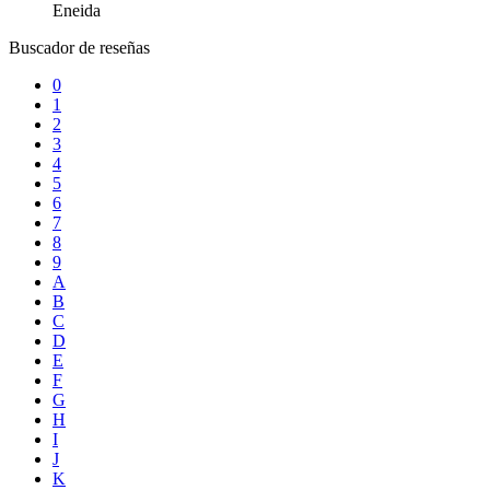
Eneida
Buscador de reseñas
0
1
2
3
4
5
6
7
8
9
A
B
C
D
E
F
G
H
I
J
K