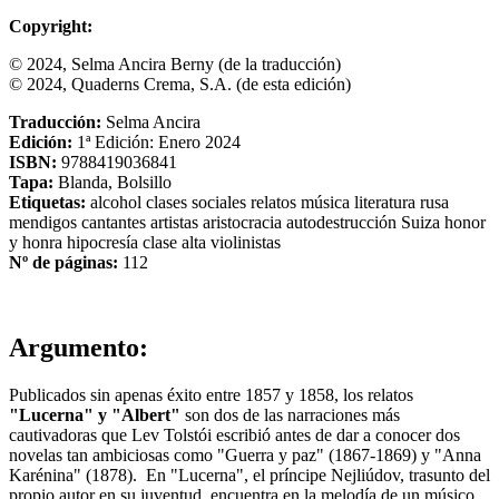
Copyright:
© 2024, Selma Ancira Berny (de la traducción)
© 2024, Quaderns Crema, S.A. (de esta edición)
Traducción:
Selma Ancira
Edición:
1ª Edición: Enero 2024
ISBN:
9788419036841
Tapa:
Blanda, Bolsillo
Etiquetas:
alcohol
clases sociales
relatos
música
literatura rusa
mendigos
cantantes
artistas
aristocracia
autodestrucción
Suiza
honor
y honra
hipocresía
clase alta
violinistas
Nº de páginas:
112
Argumento:
Publicados sin apenas éxito entre 1857 y 1858, los relatos
"Lucerna" y "Albert"
son dos de las narraciones más
cautivadoras que Lev Tolstói escribió antes de dar a conocer dos
novelas tan ambiciosas como "Guerra y paz" (1867-1869) y "Anna
Karénina" (1878). En "Lucerna", el príncipe Nejliúdov, trasunto del
propio autor en su juventud, encuentra en la melodía de un músico