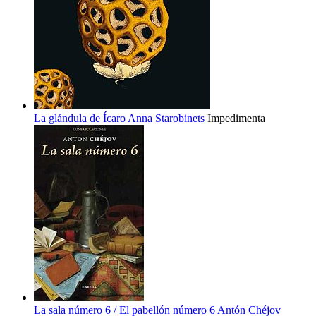
La glándula de Ícaro
Anna Starobinets
Impedimenta
La sala número 6 / El pabellón número 6
Antón Chéjov