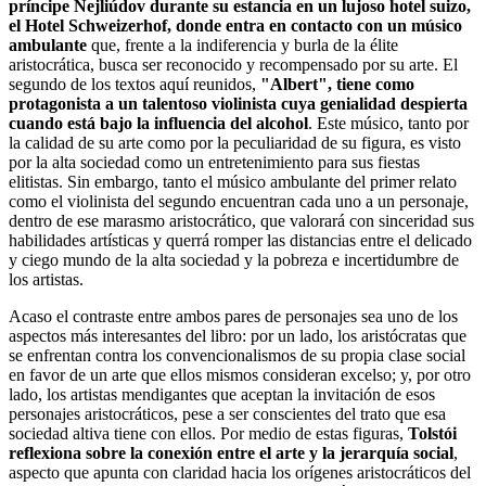
príncipe Nejliúdov durante su estancia en un lujoso hotel suizo,
el Hotel Schweizerhof, donde entra en contacto con un músico
ambulante
que, frente a la indiferencia y burla de la élite
aristocrática, busca ser reconocido y recompensado por su arte. El
segundo de los textos aquí reunidos,
"Albert", tiene como
protagonista a un talentoso violinista cuya genialidad despierta
cuando está bajo la influencia del alcohol
. Este músico, tanto por
la calidad de su arte como por la peculiaridad de su figura, es visto
por la alta sociedad como un entretenimiento para sus fiestas
elitistas. Sin embargo, tanto el músico ambulante del primer relato
como el violinista del segundo encuentran cada uno a un personaje,
dentro de ese marasmo aristocrático, que valorará con sinceridad sus
habilidades artísticas y querrá romper las distancias entre el delicado
y ciego mundo de la alta sociedad y la pobreza e incertidumbre de
los artistas.
Acaso el contraste entre ambos pares de personajes sea uno de los
aspectos más interesantes del libro: por un lado, los aristócratas que
se enfrentan contra los convencionalismos de su propia clase social
en favor de un arte que ellos mismos consideran excelso; y, por otro
lado, los artistas mendigantes que aceptan la invitación de esos
personajes aristocráticos, pese a ser conscientes del trato que esa
sociedad altiva tiene con ellos. Por medio de estas figuras,
Tolstói
reflexiona sobre la conexión entre el arte y la jerarquía social
,
aspecto que apunta con claridad hacia los orígenes aristocráticos del