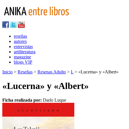
reseñas
autores
entrevistas
artiliteratura
magazine
blogs VIP
Inicio
>
Reseñas
>
Resenas Adulto
>
L
> «Lucerna» y «Albert»
«Lucerna» y «Albert»
Ficha realizada por:
Darío Luque