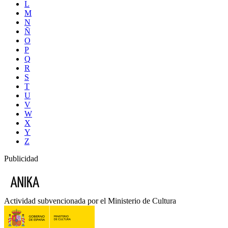
L
M
N
Ñ
O
P
Q
R
S
T
U
V
W
X
Y
Z
Publicidad
Actividad subvencionada por el Ministerio de Cultura