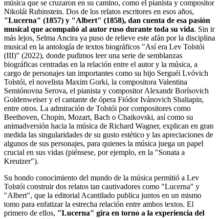
música que se cruzaron en su camino, como el pianista y compositor
Nikolái Rubinstein. Dos de los relatos escritores en esos años,
"Lucerna" (1857) y "Albert" (1858), dan cuenta de esa pasión
musical que acompañó al autor ruso durante toda su vida
. Sin ir
más lejos, Selma Ancira ya puso de relieve este afán por la disciplina
musical en la antología de textos biográficos "Así era Lev Tolstói
(III)" (2022), donde pudimos leer una serie de semblanzas
biográficas centradas en la relación entre el autor y la música, a
cargo de personajes tan importantes como su hijo Serguéi Lvóvich
Tolstói, el novelista Maxim Gorki, la compositora Valentina
Semiónovna Serova, el pianista y compositor Alexandr Borísovich
Goldenweiser y el cantante de ópera Fiódor Ivánovich Shaliapin,
entre otros. La admiración de Tolstói por compositores como
Beethoven, Chopin, Mozart, Bach o Chaikovski, así como su
animadversión hacia la música de Richard Wagner, explican en gran
medida las singularidades de su gusto estético y las apreciaciones de
algunos de sus personajes, para quienes la música juega un papel
crucial en sus vidas (piénsese, por ejemplo, en la "Sonata a
Kreutzer").
Su hondo conocimiento del mundo de la música permitió a Lev
Tolstói construir dos relatos tan cautivadores como "Lucerna" y
"Albert", que la editorial Acantilado publica juntos en un mismo
tomo para enfatizar la estrecha relación entre ambos textos. El
primero de ellos,
"Lucerna" gira en torno a la experiencia del