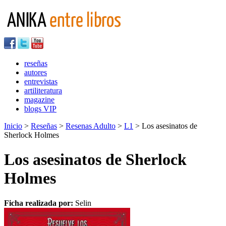
reseñas
autores
entrevistas
artiliteratura
magazine
blogs VIP
Inicio
>
Reseñas
>
Resenas Adulto
>
L1
> Los asesinatos de
Sherlock Holmes
Los asesinatos de Sherlock
Holmes
Ficha realizada por:
Selin