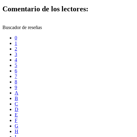
Comentario de los lectores:
Buscador de reseñas
0
1
2
3
4
5
6
7
8
9
A
B
C
D
E
F
G
H
I