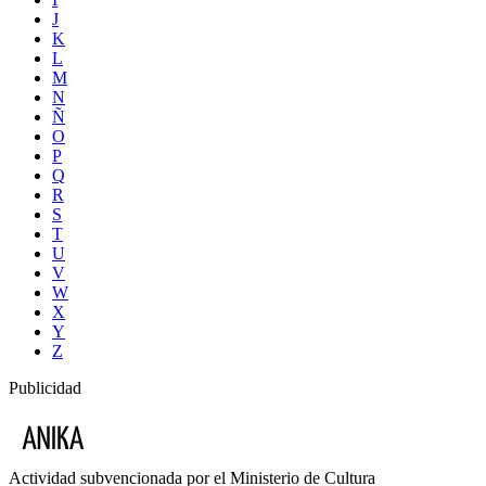
J
K
L
M
N
Ñ
O
P
Q
R
S
T
U
V
W
X
Y
Z
Publicidad
Actividad subvencionada por el Ministerio de Cultura