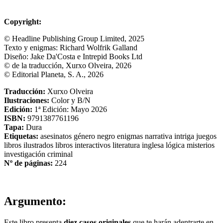
Copyright:
© Headline Publishing Group Limited, 2025
Texto y enigmas: Richard Wolfrik Galland
Diseño: Jake Da'Costa e Intrepid Books Ltd
© de la traducción, Xurxo Olveira, 2026
© Editorial Planeta, S. A., 2026
Traducción:
Xurxo Olveira
Ilustraciones:
Color y B/N
Edición:
1ª Edición: Mayo 2026
ISBN:
9791387761196
Tapa:
Dura
Etiquetas:
asesinatos
género negro
enigmas
narrativa
intriga
juegos
libros ilustrados
libros interactivos
literatura inglesa
lógica
misterios
investigación criminal
Nº de páginas:
224
Argumento:
Este libro presenta
diez casos originales
que te harán adentrarte en