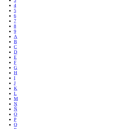
3
4
5
6
7
8
9
A
B
C
D
E
F
G
H
I
J
K
L
M
N
Ñ
O
P
Q