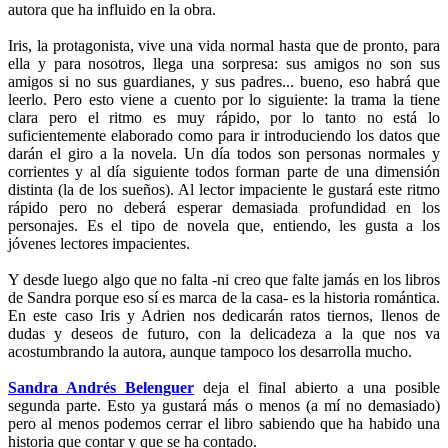
autora que ha influido en la obra.
Iris, la protagonista, vive una vida normal hasta que de pronto, para
ella y para nosotros, llega una sorpresa: sus amigos no son sus
amigos si no sus guardianes, y sus padres... bueno, eso habrá que
leerlo. Pero esto viene a cuento por lo siguiente: la trama la tiene
clara pero el ritmo es muy rápido, por lo tanto no está lo
suficientemente elaborado como para ir introduciendo los datos que
darán el giro a la novela. Un día todos son personas normales y
corrientes y al día siguiente todos forman parte de una dimensión
distinta (la de los sueños). Al lector impaciente le gustará este ritmo
rápido pero no deberá esperar demasiada profundidad en los
personajes. Es el tipo de novela que, entiendo, les gusta a los
jóvenes lectores impacientes.
Y desde luego algo que no falta -ni creo que falte jamás en los libros
de Sandra porque eso sí es marca de la casa- es la historia romántica.
En este caso Iris y Adrien nos dedicarán ratos tiernos, llenos de
dudas y deseos de futuro, con la delicadeza a la que nos va
acostumbrando la autora, aunque tampoco los desarrolla mucho.
Sandra Andrés Belenguer
deja el final abierto a una posible
segunda parte. Esto ya gustará más o menos (a mí no demasiado)
pero al menos podemos cerrar el libro sabiendo que ha habido una
historia que contar y que se ha contado.