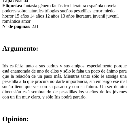
Tapa:
Blanda
Etiquetas:
fantasía
género fantástico
literatura española
novela
poderes sobrenaturales
trilogías
sueños
pesadillas
terror
miedo
horror
15 años
14 años
12 años
13 años
literatura juvenil
juvenil
romántica
amor
Nº de páginas:
231
Argumento:
Iris es feliz junto a sus padres y sus amigos, especialmente porque
está enamorada de uno de ellos y sólo le falta un poco de ánimo para
que la relación de un paso más. Mientras tanto sólo le atosiga una
pesadilla a la que procura no darle importancia, sin embargo ese mal
sueño tiene que ver con su pasado y con su futuro. Un ser de otra
dimensión está sembrando de pesadillas los sueños de los jóvenes
con un fin muy claro, y sólo Iris podrá pararlo.
Opinión: