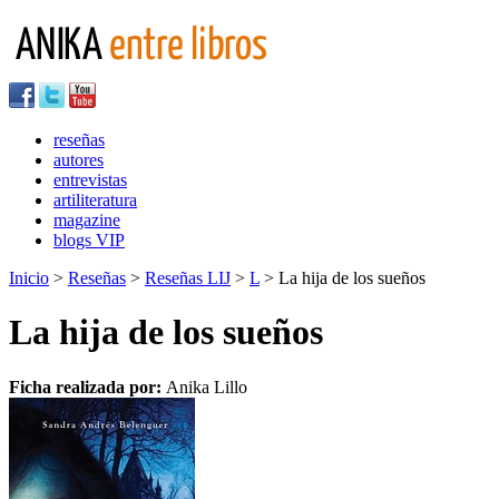
reseñas
autores
entrevistas
artiliteratura
magazine
blogs VIP
Inicio
>
Reseñas
>
Reseñas LIJ
>
L
> La hija de los sueños
La hija de los sueños
Ficha realizada por:
Anika Lillo