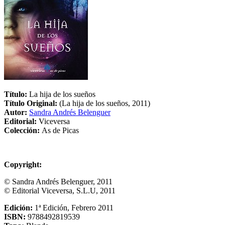
Título:
La hija de los sueños
Título Original:
(La hija de los sueños, 2011)
Autor:
Sandra Andrés Belenguer
Editorial:
Viceversa
Colección:
As de Picas
Copyright:
© Sandra Andrés Belenguer, 2011
© Editorial Viceversa, S.L.U, 2011
Edición:
1ª Edición, Febrero 2011
ISBN:
9788492819539