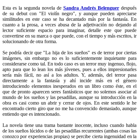
Esta es la segunda novela de
Sandra Andrés Belenguer
después
de su debut con "
El violín negro
", y aunque pueden apreciarse
similitudes en este caso se ha decantado más por la fantasía. En
cuanto a la prosa, a veces abusa de la adjetivación no dejando al
lector suficiente espacio para imaginar, detalle este que puede
convertirse en su marca o que puede, con el tiempo y más escritos, ir
solucionando de otra forma.
Se podría decir que "
La hija de los sueños
" es de terror por ciertas
imágenes, sin embargo no es lo suficientemente inquietante para
considerarse como tal. En todo caso es un terror muy ingenuo, flojo,
apto para que lo lean los más jóvenes, pues a ellos impresionarles
sería más fácil, no así a los adultos. Y, además, del terror pasa
directamente a la fantasía y ahí incide más en el género
introduciendo elementos inesperados en un libro como éste, en el
que de pronto aparecen seres fantásticos que no solemos asociar al
mundo de los sueños y las pesadillas, aunque su introducción en la
obra es casi como un abrir y cerrar de ojos. En este sentido le he
encontrado cierto giro que no me ha convencido demasiado, aunque
entiendo que es intencionado.
La novela tiene una trama bastante inocente, incluso cuando habla
de los sueños lúcidos o de las pesadillas recurrentes (ambas cosas las
conozco por experiencias propias) se percibe cierta ingenuidad en la