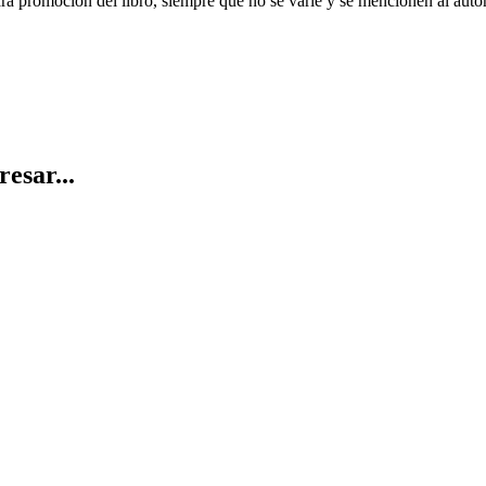
ara promoción del libro, siempre que no se varíe y se mencionen al auto
resar...