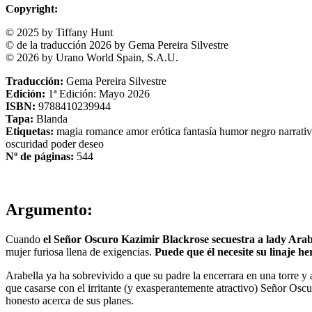
Copyright:
© 2025 by Tiffany Hunt
© de la traducción 2026 by Gema Pereira Silvestre
© 2026 by Urano World Spain, S.A.U.
Traducción:
Gema Pereira Silvestre
Edición:
1ª Edición: Mayo 2026
ISBN:
9788410239944
Tapa:
Blanda
Etiquetas:
magia
romance
amor
erótica
fantasía
humor negro
narrati
oscuridad
poder
deseo
Nº de páginas:
544
Argumento:
Cuando
el Señor Oscuro Kazimir Blackrose secuestra a lady Arabe
mujer furiosa llena de exigencias.
Puede que él necesite su linaje he
Arabella ya ha sobrevivido a que su padre la encerrara en una torre y a
que casarse con el irritante (y exasperantemente atractivo) Señor Oscu
honesto acerca de sus planes.