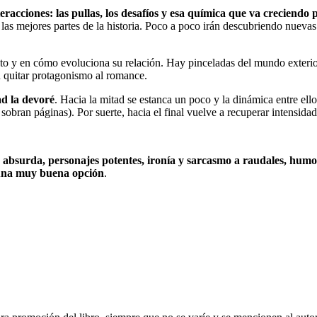
racciones: las pullas, los desafíos y esa química que va creciendo 
las mejores partes de la historia. Poco a poco irán descubriendo nuevas
nto y en cómo evoluciona su relación. Hay pinceladas del mundo exterio
in quitar protagonismo al romance.
ad la devoré
. Hacia la mitad se estanca un poco y la dinámica entre ell
bran páginas). Por suerte, hacia el final vuelve a recuperar intensidad
absurda, personajes potentes, ironía y sarcasmo a raudales, humo
s una muy buena opción
.