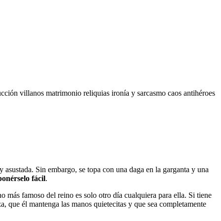
ucción
villanos
matrimonio
reliquias
ironía y sarcasmo
caos
antihéroes
 y asustada. Sin embargo, se topa con una daga en la garganta y una
ponérselo fácil
.
o más famoso del reino es solo otro día cualquiera para ella. Si tiene
leza, que él mantenga las manos quietecitas y que sea completamente