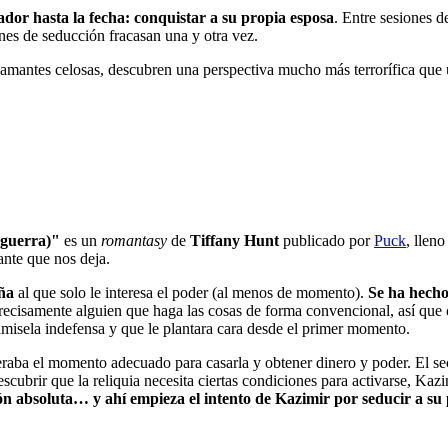
ador hasta la fecha: conquistar a su propia esposa
. Entre sesiones d
nes de seducción fracasan una y otra vez.
examantes celosas, descubren una perspectiva mucho más terrorífica qu
 guerra)"
es un
romantasy
de
Tiffany Hunt
publicado por
Puck
, llen
ante que nos deja.
aña
al que solo le interesa el poder (al menos de momento).
Se ha hecho
recisamente alguien que haga las cosas de forma convencional, así que
amisela indefensa y que le plantara cara desde el primer momento.
peraba el momento adecuado para casarla y obtener dinero y poder. El se
scubrir que la reliquia necesita ciertas condiciones para activarse, Kaz
n absoluta… y ahí empieza el intento de Kazimir por seducir a su p