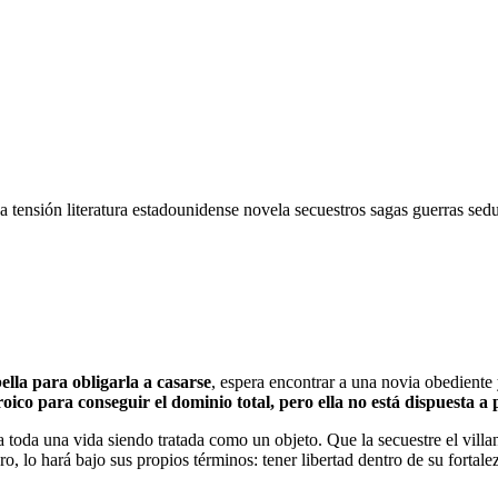
va
tensión
literatura estadounidense
novela
secuestros
sagas
guerras
sed
lla para obligarla a casarse
, espera encontrar a una novia obediente
roico para conseguir el dominio total, pero ella no está dispuesta a 
 toda una vida siendo tratada como un objeto. Que la secuestre el villan
ro, lo hará bajo sus propios términos: tener libertad dentro de su forta