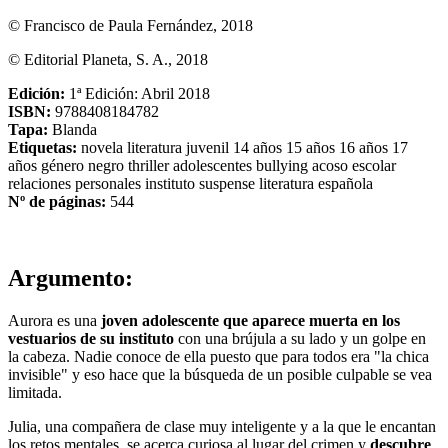
© Francisco de Paula Fernández, 2018
© Editorial Planeta, S. A., 2018
Edición:
1ª Edición: Abril 2018
ISBN:
9788408184782
Tapa:
Blanda
Etiquetas:
novela
literatura juvenil
14 años
15 años
16 años
17
años
género negro
thriller
adolescentes
bullying
acoso escolar
relaciones personales
instituto
suspense
literatura española
Nº de páginas:
544
Argumento:
Aurora es una
joven adolescente que aparece muerta en los
vestuarios de su instituto
con una brújula a su lado y un golpe en
la cabeza. Nadie conoce de ella puesto que para todos era "la chica
invisible" y eso hace que la búsqueda de un posible culpable se vea
limitada.
Julia, una compañera de clase muy inteligente y a la que le encantan
los retos mentales, se acerca curiosa al lugar del crimen y
descubre