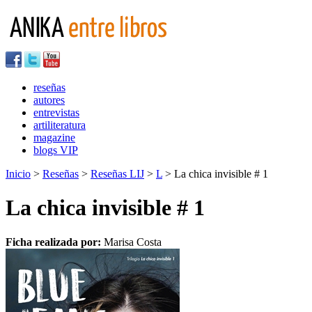
reseñas
autores
entrevistas
artiliteratura
magazine
blogs VIP
Inicio
>
Reseñas
>
Reseñas LIJ
>
L
> La chica invisible # 1
La chica invisible # 1
Ficha realizada por:
Marisa Costa