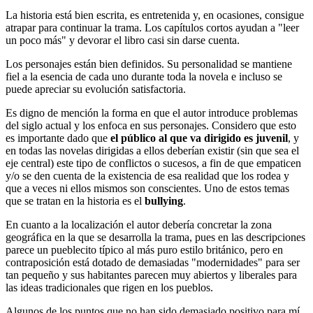
La historia está bien escrita, es entretenida y, en ocasiones, consigue
atrapar para continuar la trama. Los capítulos cortos ayudan a "leer
un poco más" y devorar el libro casi sin darse cuenta.
Los personajes están bien definidos. Su personalidad se mantiene
fiel a la esencia de cada uno durante toda la novela e incluso se
puede apreciar su evolución satisfactoria.
Es digno de mención la forma en que el autor introduce problemas
del siglo actual y los enfoca en sus personajes. Considero que esto
es importante dado que
el público al que va dirigido es juvenil
, y
en todas las novelas dirigidas a ellos deberían existir (sin que sea el
eje central) este tipo de conflictos o sucesos, a fin de que empaticen
y/o se den cuenta de la existencia de esa realidad que los rodea y
que a veces ni ellos mismos son conscientes. Uno de estos temas
que se tratan en la historia es el
bullying
.
En cuanto a la localización el autor debería concretar la zona
geográfica en la que se desarrolla la trama, pues en las descripciones
parece un pueblecito típico al más puro estilo británico, pero en
contraposición está dotado de demasiadas "modernidades" para ser
tan pequeño y sus habitantes parecen muy abiertos y liberales para
las ideas tradicionales que rigen en los pueblos.
Algunos de los puntos que no han sido demasiado positivo para mí