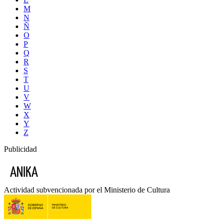
M
N
Ñ
O
P
Q
R
S
T
U
V
W
X
Y
Z
Publicidad
Actividad subvencionada por el Ministerio de Cultura