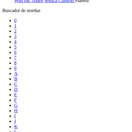
With me. Aiden
Jessica Cunsolo
Planeta
Buscador de reseñas
0
1
2
3
4
5
6
7
8
9
A
B
C
D
E
F
G
H
I
J
K
L