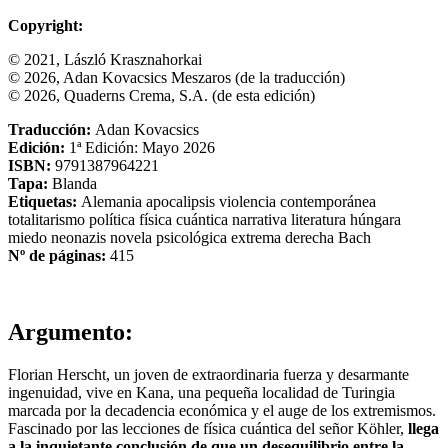
Copyright:
© 2021, László Krasznahorkai
© 2026, Adan Kovacsics Meszaros (de la traducción)
© 2026, Quaderns Crema, S.A. (de esta edición)
Traducción:
Adan Kovacsics
Edición:
1ª Edición: Mayo 2026
ISBN:
9791387964221
Tapa:
Blanda
Etiquetas:
Alemania
apocalipsis
violencia
contemporánea
totalitarismo
política
física cuántica
narrativa
literatura húngara
miedo
neonazis
novela psicológica
extrema derecha
Bach
Nº de páginas:
415
Argumento:
Florian Herscht, un joven de extraordinaria fuerza y desarmante
ingenuidad, vive en Kana, una pequeña localidad de Turingia
marcada por la decadencia económica y el auge de los extremismos.
Fascinado por las lecciones de física cuántica del señor Köhler,
llega
a la inquietante conclusión de que un desequilibrio entre la