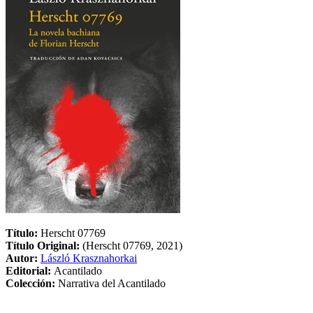
Título:
Herscht 07769
Título Original:
(Herscht 07769, 2021)
Autor:
László Krasznahorkai
Editorial:
Acantilado
Colección:
Narrativa del Acantilado