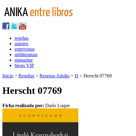
reseñas
autores
entrevistas
artiliteratura
magazine
blogs VIP
Inicio
>
Reseñas
>
Resenas Adulto
>
H
> Herscht 07769
Herscht 07769
Ficha realizada por:
Darío Luque