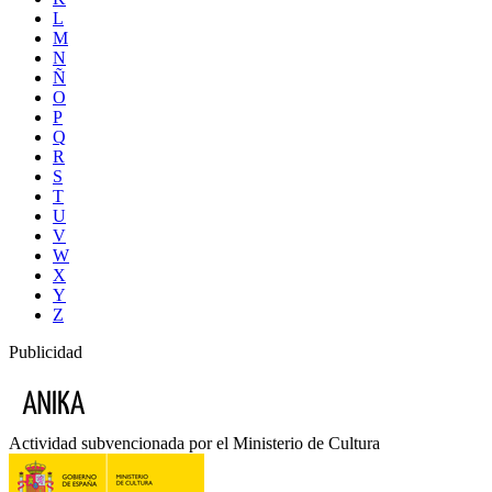
L
M
N
Ñ
O
P
Q
R
S
T
U
V
W
X
Y
Z
Publicidad
Actividad subvencionada por el Ministerio de Cultura