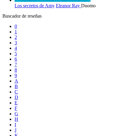
Los secretos de Amy
Eleanor Ray
Duomo
Buscador de reseñas
0
1
2
3
4
5
6
7
8
9
A
B
C
D
E
F
G
H
I
J
K