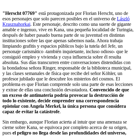
"Herscht 07769"
está protagonizada por Florian Herscht, uno de
esos personajes que solo parecen posibles en el universo de
László
Krasznahorkai
. Este personaje, descrito como una suerte de gigante
amable e ingenuo, vive en Kana, una pequeña localidad de Turingia,
después de haber pasado buena parte de su juventud en distintas
instituciones sobre las que apenas sabemos nada. Ahora trabaja
limpiando grafitis y espacios públicos bajo la tutela del Jefe, un
personaje carismático -también inquietante, incluso odioso- que le
consiguió empleo y vivienda y cuya influencia sobre él resulta
absoluta. Sus días transcurren entre conversaciones distendidas con
la bondadosa señora Ringer, responsable de la biblioteca municipal,
y las clases semanales de física que recibe del señor Köhler, un
profesor jubilado que le descubre los misterios del cosmos. El
problema es que Florian comprende solo una parte de esas lecciones
y extrae de ellas una conclusión devastadora.
Convencido de que
un exceso de antimateria podría provocar la destrucción de
todo lo existente, decide emprender una correspondencia
epistolar con Angela Merkel, la única persona que considera
capaz de evitar la catástrofe
.
Sin embargo, aunque Florian acierta al intuir que una amenaza se
cierne sobre Kana, se equivoca por completo acerca de su origen,
pues
el peligro no llega desde las profundidades del universo,