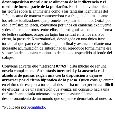
descomposición moral que se alimenta de la indiferencia y el
miedo de buena parte de la población
. Florian, tan vulnerable a
las teorías sobre la antimateria como a las fantasías identitarias del
Jefe, encarna de manera conmovedora esa fragilidad humana ante
los relatos totalizadores que prometen explicar el mundo. Quizá por
eso la música de Bach, convertida por unos en emblema excluyente
y descubierta por otros -entre ellos, el protagonista- como una forma
de belleza sublime, ocupa un lugar tan central en la novela. Por
cierto, la prosa de Krasznahorkai, desplegada en una única frase
torrencial que parece resistirse al punto final y avanza mediante una
incesante acumulación de subordinadas, reproduce formalmente esa
sensación de amenaza continua o de tiempo suspendido al borde del
colapso.
Conviene advertir que
"Herscht 07769"
dista mucho de ser una
novela complaciente.
Su sintaxis torrencial y la ausencia casi
absoluta de pausas exigen una cierta disposición a dejarse
arrastrar por el ritmo hipnótico de la prosa
. Quien consiga entrar
en el ritmo de esa prosa torrencial descubrirá
una experiencia difícil
de olvidar
: la de una narración que avanza sin consuelo hacia una
catástrofe anunciada mientras nos permite asistir al lento
desmoronamiento de un mundo que se parece demasiado al nuestro.
*Publicada por
Acantilado
.