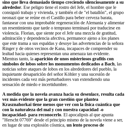
sino que lleva demasiado tiempo creciendo silenciosamente a su
alrededor
. Ese peligro tiene el rostro del Jefe, el hombre que le
consiguió trabajo y vivienda, y también el de "el batallón", el grupo
neonazi que se reúne en el Castillo para beber cerveza barata,
fantasear con una improbable regeneración de Alemania y alimentar
un resentimiento que tarde o temprano terminará por traducirse en
violencia. Florian, que siente por el Jefe una mezcla de gratitud,
admiración y dependencia afectiva, permanece ajeno a los planes
que este trama a sus espaldas y desoye las advertencias de la señora
Ringer y de otros vecinos de Kana, incapaces de comprender su
lealtad hacia quienes representan una amenaza tan evidente.
Mientras tanto, la
aparición de unos misteriosos grafitis con
símbolos de lobos sobre los monumentos dedicados a Bach
, las
noticias sobre ataques de lobos en los alrededores del pueblo, la
inquietante desaparición del señor Köhler y una sucesión de
incidentes cada vez más perturbadores van extendiendo una
sensación de miedo e incertidumbre.
A medida que la novela avanza hacia su desenlace, resulta cada
vez más evidente que la gran cuestión que plantea
Krasznahorkai tiene menos que ver con la física cuántica que
con la naturaleza del mal y con nuestra capacidad -o
incapacidad- para reconocerlo
. El apocalipsis al que apunta
"Herscht 07769" desde el principio mismo de la novela viene a ser,
en lugar de una explosión cósmica,
un lento proceso de