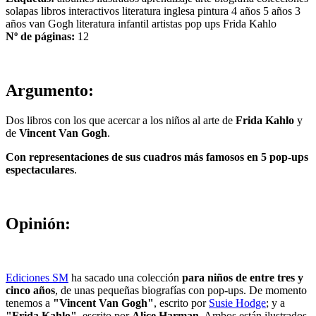
solapas
libros interactivos
literatura inglesa
pintura
4 años
5 años
3
años
van Gogh
literatura infantil
artistas
pop ups
Frida Kahlo
Nº de páginas:
12
Argumento:
Dos libros con los que acercar a los niños al arte de
Frida Kahlo
y
de
Vincent Van Gogh
.
Con r
epresentaciones de sus cuadros más famosos en 5 pop-ups
espectaculares
.
Opinión:
Ediciones SM
ha sacado una colección
para niños de entre tres y
cinco años
, de unas pequeñas biografías con pop-ups. De momento
tenemos a
"Vincent Van Gogh"
, escrito por
Susie Hodge
; y a
"Frida Kahlo"
, escrito por
Alice Harman
. Ambos están ilustrados