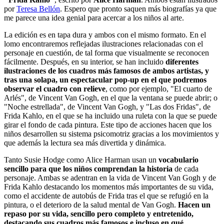
por
Teresa Bellón
. Espero que pronto saquen más biografías ya que
me parece una idea genial para acercar a los niños al arte.
La edición es en tapa dura y ambos con el mismo formato. En el
lomo encontraremos reflejadas ilustraciones relacionadas con el
personaje en cuestión, de tal forma que visualmente se reconocen
fácilmente. Después, en su interior, se han incluido
diferentes
ilustraciones de los cuadros más famosos de ambos artistas, y
tras una solapa, un espectacular pop-up en el que podremos
observar el cuadro con relieve
, como por ejemplo, "El cuarto de
Arlés", de Vincent Van Gogh, en el que la ventana se puede abrir; o
"Noche estrellada", de Vincent Van Gogh, y "Las dos Fridas", de
Frida Kahlo, en el que se ha incluido una ruleta con la que se puede
girar el fondo de cada pintura. Este tipo de acciones hacen que los
niños desarrollen su sistema psicomotriz gracias a los movimientos y
que además la lectura sea más divertida y dinámica.
Tanto Susie Hodge como Alice Harman usan un
vocabulario
sencillo para que los niños comprendan la historia
de cada
personaje. Ambas se adentran en la vida de Vincent Van Gogh y de
Frida Kahlo destacando los momentos más importantes de su vida,
como el accidente de autobús de Frida tras el que se refugió en la
pintura, o el deterioro de la salud mental de Van Gogh.
Hacen un
repaso por su vida, sencillo pero completo y entretenido,
destacando sus cuadros más famosos e incluso en qué