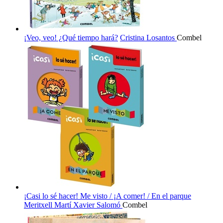
¡Veo, veo! ¿Qué tiempo hará?
Cristina Losantos
Combel
¡Casi lo sé hacer! Me visto / ¡A comer! / En el parque
Meritxell Martí
Xavier Salomó
Combel