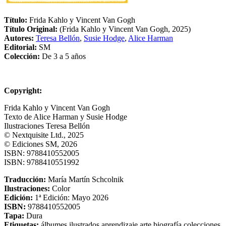
Título:
Frida Kahlo y Vincent Van Gogh
Título Original:
(Frida Kahlo y Vincent Van Gogh, 2025)
Autores:
Teresa Bellón
,
Susie Hodge
,
Alice Harman
Editorial:
SM
Colección:
De 3 a 5 años
Copyright:
Frida Kahlo y Vincent Van Gogh
Texto de Alice Harman y Susie Hodge
Ilustraciones Teresa Bellón
© Nextquisite Ltd., 2025
© Ediciones SM, 2026
ISBN: 9788410552005
ISBN: 9788410551992
Traducción:
María Martín Schcolnik
Ilustraciones:
Color
Edición:
1ª Edición: Mayo 2026
ISBN:
9788410552005
Tapa:
Dura
Etiquetas:
álbumes ilustrados
aprendizaje
arte
biografía
colecciones