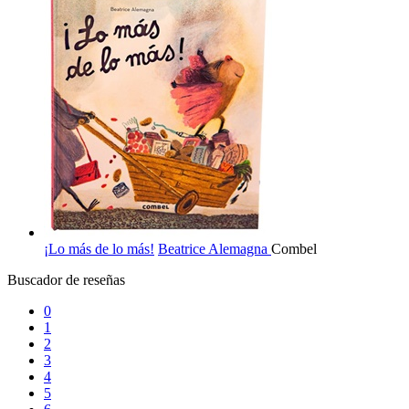
¡Lo más de lo más!
Beatrice Alemagna
Combel
Buscador de reseñas
0
1
2
3
4
5