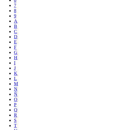
6
7
8
9
A
B
C
D
E
F
G
H
I
J
K
L
M
N
Ñ
O
P
Q
R
S
T