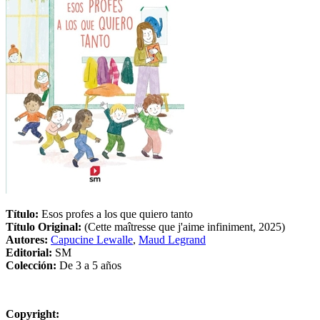
Título:
Esos profes a los que quiero tanto
Título Original:
(Cette maîtresse que j'aime infiniment, 2025)
Autores:
Capucine Lewalle
,
Maud Legrand
Editorial:
SM
Colección:
De 3 a 5 años
Copyright: