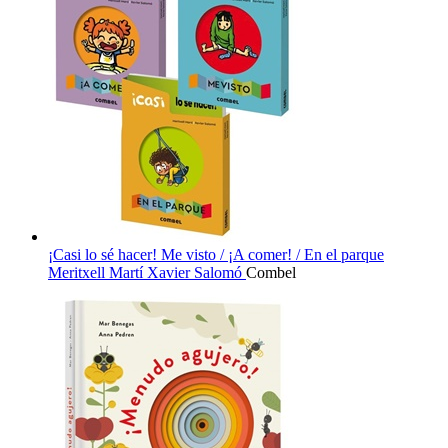
¡Casi lo sé hacer! Me visto / ¡A comer! / En el parque
Meritxell Martí
Xavier Salomó
Combel