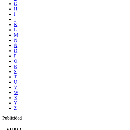
G
H
I
J
K
L
M
N
Ñ
O
P
Q
R
S
T
U
V
W
X
Y
Z
Publicidad