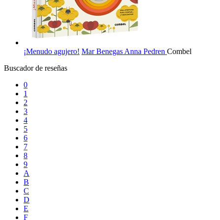
¡Menudo agujero!
Mar Benegas
Anna Pedren
Combel
Buscador de reseñas
0
1
2
3
4
5
6
7
8
9
A
B
C
D
E
F