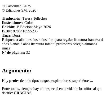
© Casterman, 2025
© Ediciones SM, 2026
Traducción:
Teresa Tellechea
Ilustraciones:
Color
Edición:
1ª Edición: Mayo 2026
ISBN:
9788410555235
Tapa:
Dura
Etiquetas:
álbumes ilustrados
libro para regalar
literatura francesa
4
años
5 años
3 años
literatura infantil
profesores
colegio
alumnos
rimas
Nº de páginas:
32
Argumento:
Hay
profes
de todo tipo: magos, exploradores, superhéroes...
Entre todos, siempre hay uno especial en la vida de los niños al que
decirle:
GRACIAS
.