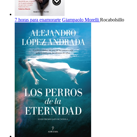
7 horas para enamorarte
Giampaolo Morelli
Rocabolsillo