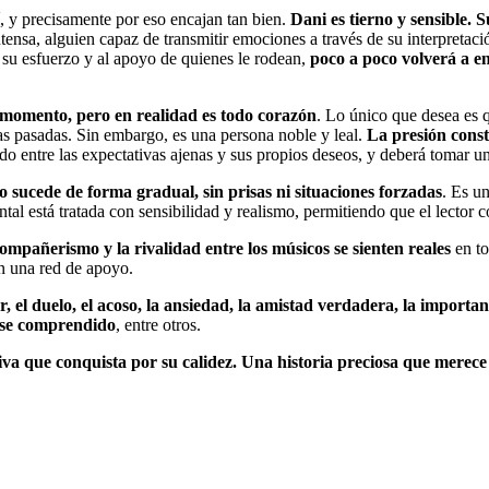
í, y precisamente por eso encajan tan bien.
Dani es tierno y sensible. 
ensa, alguien capaz de transmitir emociones a través de su interpretació
a su esfuerzo y al apoyo de quienes le rodean,
poco a poco volverá a e
r momento, pero en realidad es todo corazón
. Lo único que desea es q
ias pasadas. Sin embargo, es una persona noble y leal.
La presión const
ado entre las expectativas ajenas y sus propios deseos, y deberá tomar una
sucede de forma gradual, sin prisas ni situaciones forzadas
. Es u
al está tratada con sensibilidad y realismo, permitiendo que el lector c
 compañerismo y la rivalidad entre los músicos se sienten reales
en to
on una red de apoyo.
, el duelo, el acoso, la ansiedad, la amistad verdadera, la importan
irse comprendido
, entre otros.
iva que conquista por su calidez. Una historia preciosa que merece