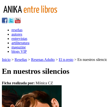
reseñas
autores
entrevistas
artiliteratura
magazine
blogs VIP
Inicio
>
Reseñas
>
Resenas Adulto
>
El n-resto
> En nuestros silenci
En nuestros silencios
Ficha realizada por:
Mónica CZ