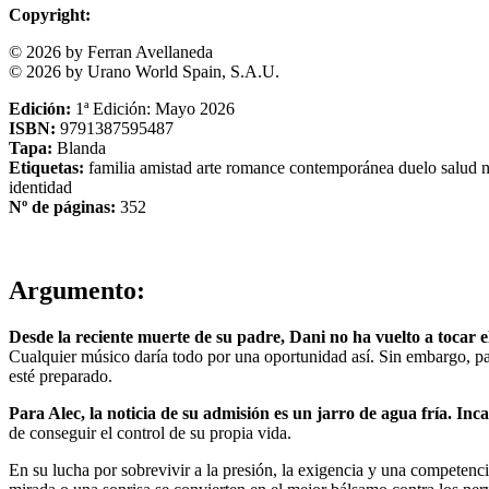
Copyright:
© 2026 by Ferran Avellaneda
© 2026 by Urano World Spain, S.A.U.
Edición:
1ª Edición: Mayo 2026
ISBN:
9791387595487
Tapa:
Blanda
Etiquetas:
familia
amistad
arte
romance
contemporánea
duelo
salud
n
identidad
Nº de páginas:
352
Argumento:
Desde la reciente muerte de su padre, Dani no ha vuelto a tocar e
Cualquier músico daría todo por una oportunidad así. Sin embargo, par
esté preparado.
Para Alec, la noticia de su admisión es un jarro de agua fría. Inc
de conseguir el control de su propia vida.
En su lucha por sobrevivir a la presión, la exigencia y una competencia