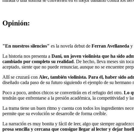
mirada o una sonrisa se convierten en el mejor bálsamo contra los ner
Opinión:
"En nuestros silencios"
es la novela debut de
Ferran Avellaneda
y 
La historia nos presenta a
Dani, un joven violinista que ha sido adm
cambiado por completo su realidad
. De hecho, lleva meses sin tocar
aceptado, siente que no puede renunciar, aunque no se encuentre prep
Allí se cruzará con
Alec, también violinista. Para él, haber sido a
diseñado cada paso de su futuro siguiendo el ejemplo de su hermano 
Poco a poco, ambos chicos se convertirán en el refugio del otro.
Lo q
tendrán que enfrentarse a la presión académica, la competitividad y la
La trama tiene un buen ritmo y cuenta con todos los ingredientes neces
permite que su evolución se desarrolle de forma creíble.
La narración es muy bonita y fácil de leer, algo que siempre agradezc
prosa sencilla y cercana que consigue llegar al lector y dejar huel