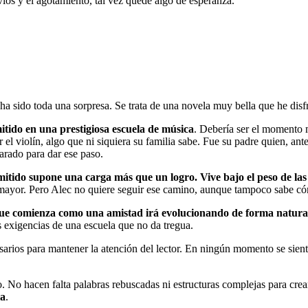
vios y el agotamiento, tal vez quede algo de esperanza.
ha sido toda una sorpresa. Se trata de una novela muy bella que he disf
itido en una prestigiosa escuela de música
. Debería ser el momento 
 el violín, algo que ni siquiera su familia sabe. Fue su padre quien, antes
arado para dar ese paso.
dmitido supone una carga más que un logro. Vive bajo el peso de las
mayor. Pero Alec no quiere seguir ese camino, aunque tampoco sabe cómo
ue comienza como una amistad irá evolucionando de forma natura
s exigencias de una escuela que no da tregua.
arios para mantener la atención del lector. En ningún momento se siente
o. No hacen falta palabras rebuscadas ni estructuras complejas para cre
la
.