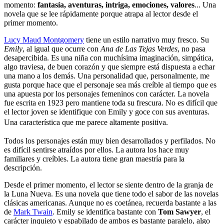
momento:
fantasía, aventuras, intriga, emociones, valores
... Una
novela que se lee rápidamente porque atrapa al lector desde el
primer momento.
Lucy Maud Montgomery
tiene un estilo narrativo muy fresco. Su
Emily
, al igual que ocurre con
Ana de Las Tejas Verdes
, no pasa
desapercibida. Es una niña con muchísima imaginación, simpática,
algo traviesa, de buen corazón y que siempre está dispuesta a echar
una mano a los demás. Una personalidad que, personalmente, me
gusta porque hace que el personaje sea más creíble al tiempo que es
una apuesta por los personajes femeninos con carácter. La novela
fue escrita en 1923 pero mantiene toda su frescura. No es difícil que
el lector joven se identifique con Emily y goce con sus aventuras.
Una característica que me parece altamente positiva.
Todos los personajes están muy bien desarrollados y perfilados. No
es difícil sentirse atraídos por ellos. La autora los hace muy
familiares y creíbles. La autora tiene gran maestría para la
descripción.
Desde el primer momento, el lector se siente dentro de la granja de
la Luna Nueva. Es una novela que tiene todo el sabor de las novelas
clásicas americanas. Aunque no es coetánea, recuerda bastante a las
de
Mark Twain
. Emily se identifica bastante con
Tom Sawyer
, el
carácter inquieto y espabilado de ambos es bastante paralelo, algo