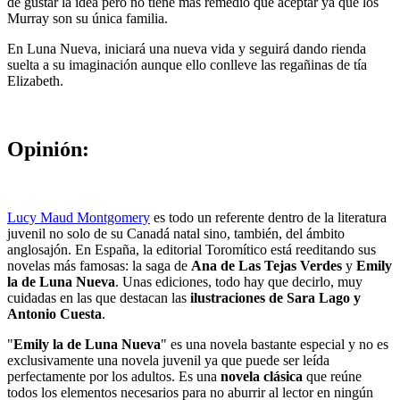
de gustar la idea pero no tiene más remedio que aceptar ya que los
Murray son su única familia.
En Luna Nueva, iniciará una nueva vida y seguirá dando rienda
suelta a su imaginación aunque ello conlleve las regañinas de tía
Elizabeth.
Opinión:
Lucy Maud Montgomery
es todo un referente dentro de la literatura
juvenil no solo de su Canadá natal sino, también, del ámbito
anglosajón. En España, la editorial Toromítico está reeditando sus
novelas más famosas: la saga de
Ana de Las Tejas Verdes
y
Emily
la de Luna Nueva
. Unas ediciones, todo hay que decirlo, muy
cuidadas en las que destacan las
ilustraciones de Sara Lago y
Antonio Cuesta
.
"
Emily la de Luna Nueva
" es una novela bastante especial y no es
exclusivamente una novela juvenil ya que puede ser leída
perfectamente por los adultos. Es una
novela clásica
que reúne
todos los elementos necesarios para no aburrir al lector en ningún