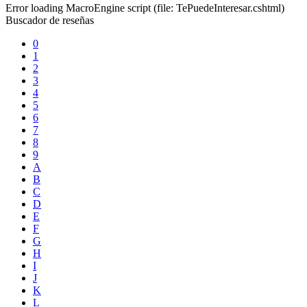
Error loading MacroEngine script (file: TePuedeInteresar.cshtml)
Buscador de reseñas
0
1
2
3
4
5
6
7
8
9
A
B
C
D
E
F
G
H
I
J
K
L