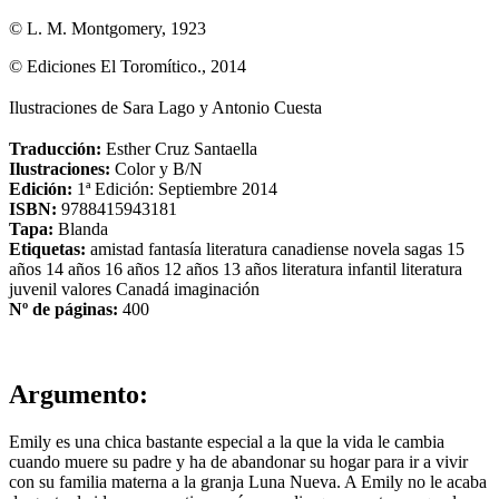
© L. M. Montgomery, 1923
© Ediciones El Toromítico., 2014
Ilustraciones de Sara Lago y Antonio Cuesta
Traducción:
Esther Cruz Santaella
Ilustraciones:
Color y B/N
Edición:
1ª Edición: Septiembre 2014
ISBN:
9788415943181
Tapa:
Blanda
Etiquetas:
amistad
fantasía
literatura canadiense
novela
sagas
15
años
14 años
16 años
12 años
13 años
literatura infantil
literatura
juvenil
valores
Canadá
imaginación
Nº de páginas:
400
Argumento:
Emily es una chica bastante especial a la que la vida le cambia
cuando muere su padre y ha de abandonar su hogar para ir a vivir
con su familia materna a la granja Luna Nueva. A Emily no le acaba