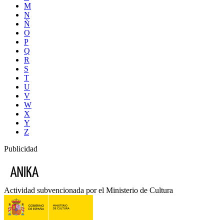
M
N
Ñ
O
P
Q
R
S
T
U
V
W
X
Y
Z
Publicidad
Actividad subvencionada por el Ministerio de Cultura