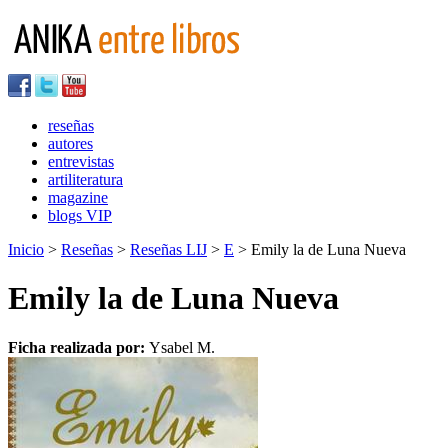
reseñas
autores
entrevistas
artiliteratura
magazine
blogs VIP
Inicio
>
Reseñas
>
Reseñas LIJ
>
E
> Emily la de Luna Nueva
Emily la de Luna Nueva
Ficha realizada por:
Ysabel M.