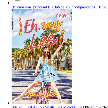
¡Buenos días, princesa! El Club de los incomprendidos 1
Blue 
¡Eh, soy Les!
Andrea Smith
Judit Mallol (Ilust.)
Plataforma Ne