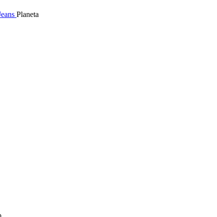
Jeans
Planeta
o