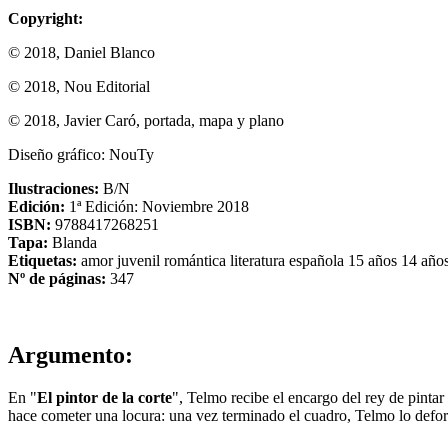
Copyright:
© 2018, Daniel Blanco
© 2018, Nou Editorial
© 2018, Javier Caró, portada, mapa y plano
Diseño gráfico: NouTy
Ilustraciones:
B/N
Edición:
1ª Edición: Noviembre 2018
ISBN:
9788417268251​
Tapa:
Blanda
Etiquetas:
amor
juvenil romántica
literatura española
15 años
14 año
Nº de páginas:
347
Argumento:
En "
El pintor de la corte
", Telmo recibe el encargo del rey de pintar
hace cometer una locura: una vez terminado el cuadro, Telmo lo deforma