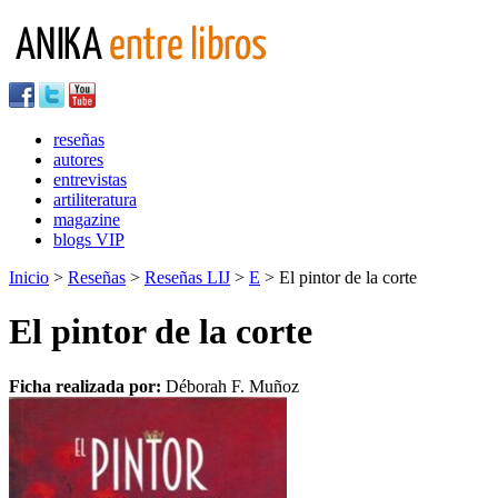
reseñas
autores
entrevistas
artiliteratura
magazine
blogs VIP
Inicio
>
Reseñas
>
Reseñas LIJ
>
E
> El pintor de la corte
El pintor de la corte
Ficha realizada por:
Déborah F. Muñoz