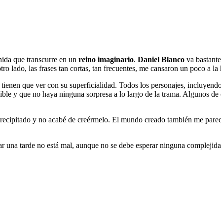
enida que transcurre en un
reino imaginario
.
Daniel Blanco
va bastante
o lado, las frases tan cortas, tan frecuentes, me cansaron un poco a la h
s tienen que ver con su superficialidad. Todos los personajes, incluyend
le y que no haya ninguna sorpresa a lo largo de la trama. Algunos de e
ecipitado y no acabé de creérmelo. El mundo creado también me pareció
ar una tarde no está mal, aunque no se debe esperar ninguna complejidad