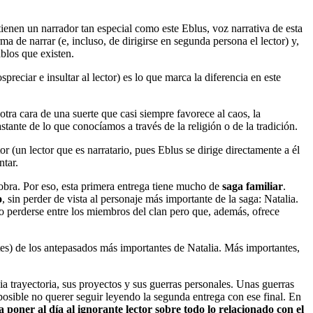
tienen un narrador tan especial como este Eblus, voz narrativa de esta
 de narrar (e, incluso, de dirigirse en segunda persona el lector) y,
blos que existen.
reciar e insultar al lector) es lo que marca la diferencia en este
tra cara de una suerte que casi siempre favorece al caos, la
astante de lo que conocíamos a través de la religión o de la tradición.
r (un lector que es narratario, pues Eblus se dirige directamente a él
ntar.
a obra. Por eso, esta primera entrega tiene mucho de
saga familiar
.
o
, sin perder de vista al personaje más importante de la saga: Natalia.
o perderse entre los miembros del clan pero que, además, ofrece
tes) de los antepasados más importantes de Natalia. Más importantes,
pia trayectoria, sus proyectos y sus guerras personales. Unas guerras
mposible no querer seguir leyendo la segunda entrega con ese final. En
 poner al día al ignorante lector sobre todo lo relacionado con el