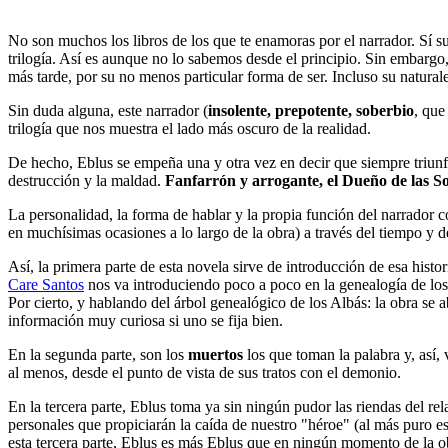
No son muchos los libros de los que te enamoras por el narrador. Sí su
trilogía. Así es aunque no lo sabemos desde el principio. Sin embargo,
más tarde, por su no menos particular forma de ser. Incluso su natural
Sin duda alguna, este narrador (
insolente, prepotente, soberbio
, que
trilogía que nos muestra el lado más oscuro de la realidad.
De hecho, Eblus se empeña una y otra vez en decir que siempre triun
destrucción y la maldad.
Fanfarrón y arrogante, el Dueño de las S
La personalidad, la forma de hablar y la propia función del narrador co
en muchísimas ocasiones a lo largo de la obra) a través del tiempo y de
Así, la primera parte de esta novela sirve de introducción de esa histo
Care Santos
nos va introduciendo poco a poco en la genealogía de los
Por cierto, y hablando del árbol genealógico de los Albás: la obra se
información muy curiosa si uno se fija bien.
En la segunda parte, son los
muertos
los que toman la palabra y, así,
al menos, desde el punto de vista de sus tratos con el demonio.
En la tercera parte, Eblus toma ya sin ningún pudor las riendas del rel
personales que propiciarán la caída de nuestro "héroe" (al más puro est
esta tercera parte, Eblus es más Eblus que en ningún momento de la 