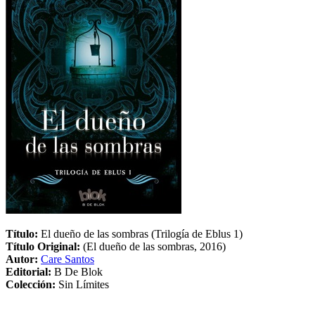
Título:
El dueño de las sombras (Trilogía de Eblus 1)
Título Original:
(El dueño de las sombras, 2016)
Autor:
Care Santos
Editorial:
B De Blok
Colección:
Sin Límites