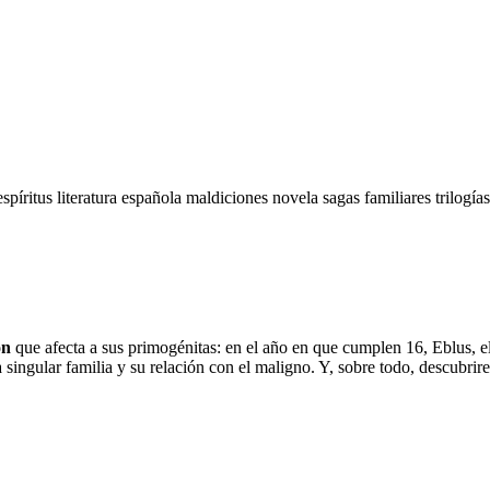
espíritus
literatura española
maldiciones
novela
sagas familiares
trilogía
ón
que afecta a sus primogénitas: en el año en que cumplen 16, Eblus, el
singular familia y su relación con el maligno. Y, sobre todo, descubrire