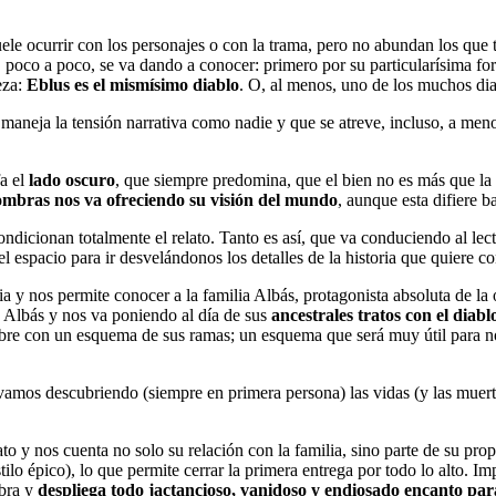
ele ocurrir con los personajes o con la trama, pero no abundan los que 
 poco a poco, se va dando a conocer: primero por su particularísima forma
eza:
Eblus es el mismísimo diablo
. O, al menos, uno de los muchos dia
 maneja la tensión narrativa como nadie y que se atreve, incluso, a menosp
fa el
lado oscuro
, que siempre predomina, que el bien no es más que la o
ombras nos va ofreciendo su visión del mundo
, aunque esta difiere b
ndicionan totalmente el relato. Tanto es así, que va conduciendo al lecto
l espacio para ir desvelándonos los detalles de la historia que quiere co
ria y nos permite conocer a la familia Albás, protagonista absoluta de l
 Albás y nos va poniendo al día de sus
ancestrales tratos con el diabl
 abre con un esquema de sus ramas; un esquema que será muy útil para n
 vamos descubriendo (siempre en primera persona) las vidas (y las muer
ato y nos cuenta no solo su relación con la familia, sino parte de su pro
ilo épico), lo que permite cerrar la primera entrega por todo lo alto. I
obra y
despliega todo jactancioso, vanidoso y endiosado encanto para