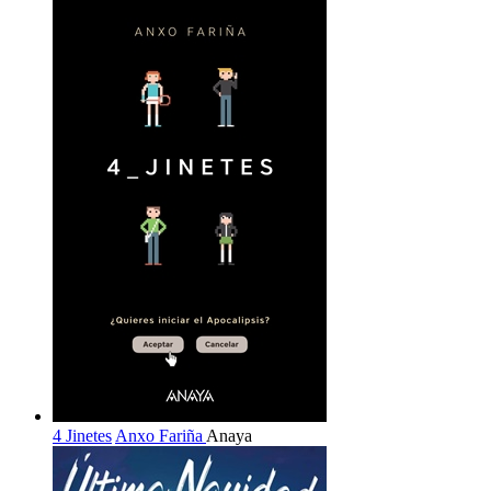
4 Jinetes
Anxo Fariña
Anaya