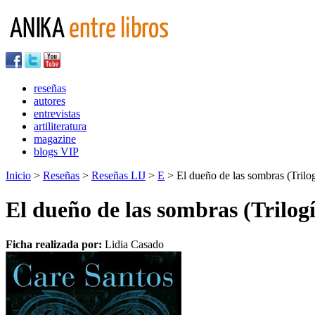
reseñas
autores
entrevistas
artiliteratura
magazine
blogs VIP
Inicio
>
Reseñas
>
Reseñas LIJ
>
E
> El dueño de las sombras (Trilog
El dueño de las sombras (Trilogí
Ficha realizada por:
Lidia Casado