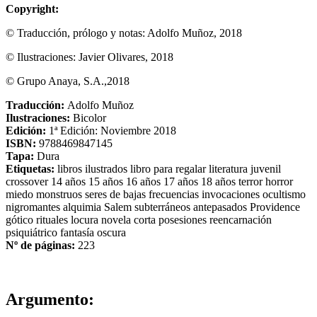
Copyright:
© Traducción, prólogo y notas: Adolfo Muñoz, 2018
© Ilustraciones: Javier Olivares, 2018
© Grupo Anaya, S.A.,2018
Traducción:
Adolfo Muñoz
Ilustraciones:
Bicolor
Edición:
1ª Edición: Noviembre 2018
ISBN:
9788469847145
Tapa:
Dura
Etiquetas:
libros ilustrados
libro para regalar
literatura juvenil
crossover
14 años
15 años
16 años
17 años
18 años
terror
horror
miedo
monstruos
seres de bajas frecuencias
invocaciones
ocultismo
nigromantes
alquimia
Salem
subterráneos
antepasados
Providence
gótico
rituales
locura
novela corta
posesiones
reencarnación
psiquiátrico
fantasía oscura
Nº de páginas:
223
Argumento: