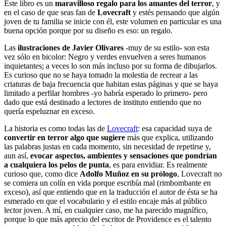
Este libro es un
maravilloso regalo para los amantes del terror
, y
en el caso de que seas fan de
Lovecraft
y estés pensando que algún
joven de tu familia se inicie con él, este volumen en particular es una
buena opción porque por su diseño es eso: un regalo.
Las
ilustraciones de Javier Olivares
-muy de su estilo- son esta
vez sólo en bicolor: Negro y verdes envuelven a seres humanos
inquietantes; a veces lo son más incluso por su forma de dibujarlos.
Es curioso que no se haya tomado la molestia de recrear a las
criaturas de baja frecuencia que habitan estas páginas y que se haya
limitado a perfilar hombres -yo habría esperado lo primero- pero
dado que está destinado a lectores de instituto entiendo que no
quería espeluznar en exceso.
La historia es como todas las de
Lovecraft
: esa capacidad suya de
convertir en terror algo que sugiere
más que explica, utilizando
las palabras justas en cada momento, sin necesidad de repetirse y,
aun así,
evocar aspectos, ambientes y sensaciones que pondrían
a cualquiera los pelos de punta
, es para envidiar. Es realmente
curioso que, como dice
Adolfo Muñoz en su prólogo
, Lovecraft no
se comiera un colín en vida porque escribía mal (rimbombante en
exceso), así que entiendo que en la traducción el autor de ésta se ha
esmerado en que el vocabulario y el estilo encaje más al público
lector joven. A mí, en cualquier caso, me ha parecido magnífico,
porque lo que más aprecio del escritor de Providence es el talento