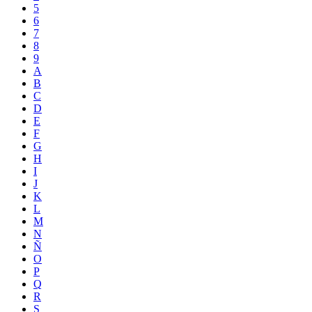
5
6
7
8
9
A
B
C
D
E
F
G
H
I
J
K
L
M
N
Ñ
O
P
Q
R
S