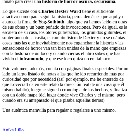
innato para crear una
historia de horror oscura, oscurísima
.
Lo que sucede con
Charles Dexter Ward
tiene el suficiente
atractivo como para seguir la historia, pero además es que aquí ya
aparece la firma de
Yog-Sothtoth
, algo que ya hemos leído en otras
de sus obras y un buen puñado de invocaciones. Pero da igual, es la
escalera de su casa, los olores putrefactos, los gruñidos guturales, el
subterráneo de la casita, el cambio físico de Dexter y no sé cuántas
cosas más las que inevitablemente nos enganchan: la historia y las
sensaciones de horror van tan bien unidas de la mano que empiezas
con la historia de un loco y cuando cierras el libro sabes que has
vivido el
inframundo
, y que ese loco quizá no era tal loco.
Este volumen, además, cuenta con páginas finales especiales. Por un
lado un largo listado de notas a las que he ido recurriendo más por
curiosidad que por necesidad (así, por ejemplo, me he enterado de
que Lovecraft da en este relato la dirección real de una casa que él
mismo habitó), luego le sigue la cronología de los hechos, y finaliza
con un doble mapa (del lugar donde vive Charles y el mismo, pero
cuando era su antepasado el que pisaba aquellas tierras)
Una auténtica maravilla para regalar o regalarse a uno mismo.
Anika Lillo