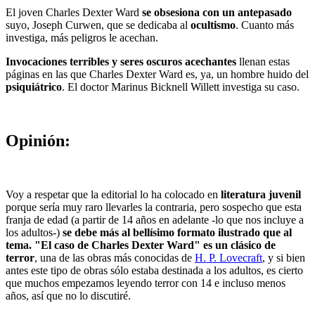
El joven Charles Dexter Ward
se obsesiona con un antepasado
suyo, Joseph Curwen, que se dedicaba al
ocultismo
. Cuanto más
investiga, más peligros le acechan.
Invocaciones terribles y seres oscuros acechantes
llenan estas
páginas en las que Charles Dexter Ward es, ya, un hombre huido del
psiquiátrico
. El doctor Marinus Bicknell Willett investiga su caso.
Opinión:
Voy a respetar que la editorial lo ha colocado en
literatura juvenil
porque sería muy raro llevarles la contraria, pero sospecho que esta
franja de edad (a partir de 14 años en adelante -lo que nos incluye a
los adultos-)
se debe más al bellísimo formato ilustrado que al
tema. "El caso de Charles Dexter Ward" es un clásico de
terror
, una de las obras más conocidas de
H. P. Lovecraft
, y si bien
antes este tipo de obras sólo estaba destinada a los adultos, es cierto
que muchos empezamos leyendo terror con 14 e incluso menos
años, así que no lo discutiré.