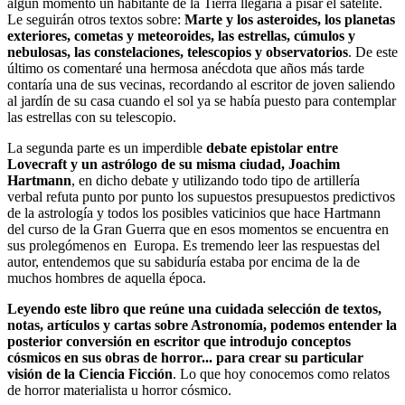
algún momento un habitante de la Tierra llegaría a pisar el satélite.
Le seguirán otros textos sobre:
Marte y los asteroides, los planetas
exteriores, cometas y meteoroides, las estrellas, cúmulos y
nebulosas, las constelaciones, telescopios y observatorios
. De este
último os comentaré una hermosa anécdota que años más tarde
contaría una de sus vecinas, recordando al escritor de joven saliendo
al jardín de su casa cuando el sol ya se había puesto para contemplar
las estrellas con su telescopio.
La segunda parte es un imperdible
debate epistolar entre
Lovecraft y un astrólogo de su misma ciudad, Joachim
Hartmann
, en dicho debate y utilizando todo tipo de artillería
verbal refuta punto por punto los supuestos presupuestos predictivos
de la astrología y todos los posibles vaticinios que hace Hartmann
del curso de la Gran Guerra que en esos momentos se encuentra en
sus prolegómenos en Europa. Es tremendo leer las respuestas del
autor, entendemos que su sabiduría estaba por encima de la de
muchos hombres de aquella época.
Leyendo este libro que reúne una cuidada selección de textos,
notas, artículos y cartas sobre Astronomía, podemos entender la
posterior conversión en escritor que introdujo conceptos
cósmicos en sus obras de horror... para crear su particular
visión de la Ciencia Ficción
. Lo que hoy conocemos como relatos
de horror materialista u horror cósmico.