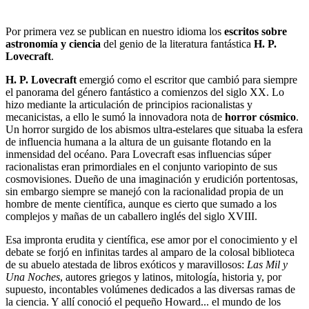
Por primera vez se publican en nuestro idioma los
escritos sobre
astronomía y ciencia
del genio de la literatura fantástica
H. P.
Lovecraft
.
H. P. Lovecraft
emergió como el escritor que cambió para siempre
el panorama del género fantástico a comienzos del siglo XX. Lo
hizo mediante la articulación de principios racionalistas y
mecanicistas, a ello le sumó la innovadora nota de
horror cósmico
.
Un horror surgido de los abismos ultra-estelares que situaba la esfera
de influencia humana a la altura de un guisante flotando en la
inmensidad del océano. Para Lovecraft esas influencias súper
racionalistas eran primordiales en el conjunto variopinto de sus
cosmovisiones. Dueño de una imaginación y erudición portentosas,
sin embargo siempre se manejó con la racionalidad propia de un
hombre de mente científica, aunque es cierto que sumado a los
complejos y mañas de un caballero inglés del siglo XVIII.
Esa impronta erudita y científica, ese amor por el conocimiento y el
debate se forjó en infinitas tardes al amparo de la colosal biblioteca
de su abuelo atestada de libros exóticos y maravillosos:
Las Mil y
Una Noches
, autores griegos y latinos, mitología, historia y, por
supuesto, incontables volúmenes dedicados a las diversas ramas de
la ciencia. Y allí conoció el pequeño Howard... el mundo de los