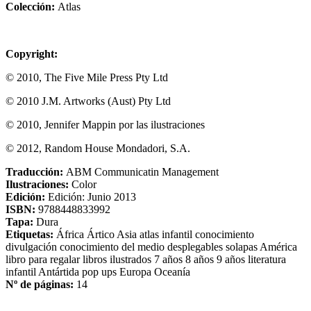
Colección:
Atlas
Copyright:
© 2010, The Five Mile Press Pty Ltd
© 2010 J.M. Artworks (Aust) Pty Ltd
© 2010, Jennifer Mappin por las ilustraciones
© 2012, Random House Mondadori, S.A.
Traducción:
ABM Communicatin Management
Ilustraciones:
Color
Edición:
Edición: Junio 2013
ISBN:
9788448833992
Tapa:
Dura
Etiquetas:
África
Ártico
Asia
atlas
infantil
conocimiento
divulgación
conocimiento del medio
desplegables
solapas
América
libro para regalar
libros ilustrados
7 años
8 años
9 años
literatura
infantil
Antártida
pop ups
Europa
Oceanía
Nº de páginas:
14