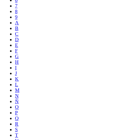
6
7
8
9
A
B
C
D
E
F
G
H
I
J
K
L
M
N
Ñ
O
P
Q
R
S
T