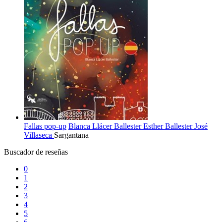
Fallas pop-up
Blanca Llácer Ballester
Esther Ballester
José
Villaseca
Sargantana
Buscador de reseñas
0
1
2
3
4
5