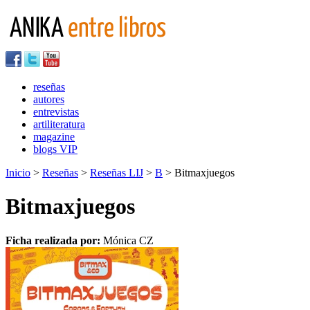
reseñas
autores
entrevistas
artiliteratura
magazine
blogs VIP
Inicio
>
Reseñas
>
Reseñas LIJ
>
B
> Bitmaxjuegos
Bitmaxjuegos
Ficha realizada por:
Mónica CZ