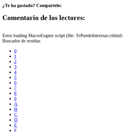
¿Te ha gustado? Compártelo:
Comentario de los lectores:
Error loading MacroEngine script (file: TePuedeInteresar.cshtml)
Buscador de reseñas
0
1
2
3
4
5
6
7
8
9
A
B
C
D
E
F