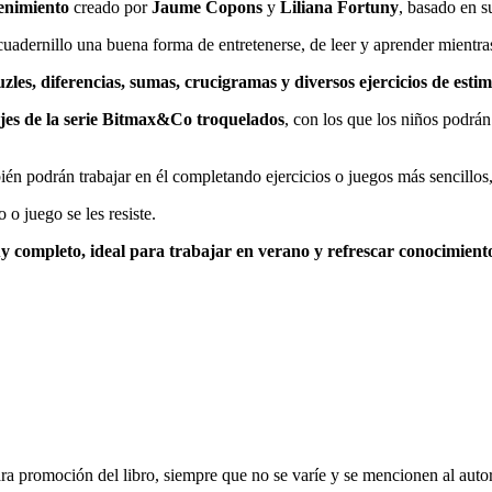
tenimiento
creado por
Jaume Copons
y
Liliana Fortuny
, basado en 
cuadernillo una buena forma de entretenerse, de leer y aprender mientras
zles, diferencias, sumas, crucigramas y diversos ejercicios de estim
ajes de la serie Bitmax&Co troquelados
, con los que los niños podrán
n podrán trabajar en él completando ejercicios o juegos más sencillos, 
o o juego se les resiste.
y completo, ideal para trabajar en verano y refrescar conocimient
ara promoción del libro, siempre que no se varíe y se mencionen al auto