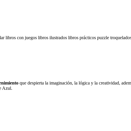
alar
libros con juegos
libros ilustrados
libros prácticos
puzzle
troquelado
tenimiento
que despierta la imaginación, la lógica y la creatividad, adem
e Azul.