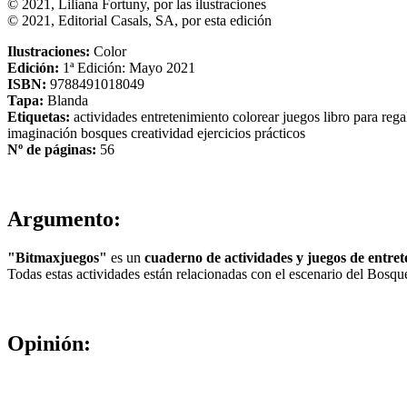
© 2021, Liliana Fortuny, por las ilustraciones
© 2021, Editorial Casals, SA, por esta edición
Ilustraciones:
Color
Edición:
1ª Edición: Mayo 2021
ISBN:
9788491018049
Tapa:
Blanda
Etiquetas:
actividades
entretenimiento
colorear
juegos
libro para reg
imaginación
bosques
creatividad
ejercicios prácticos
Nº de páginas:
56
Argumento:
"Bitmaxjuegos"
es un
cuaderno de actividades y juegos de entre
Todas estas actividades están relacionadas con el escenario del Bosqu
Opinión: