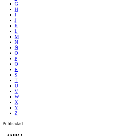
G
H
I
J
K
L
M
N
Ñ
O
P
Q
R
S
T
U
V
W
X
Y
Z
Publicidad