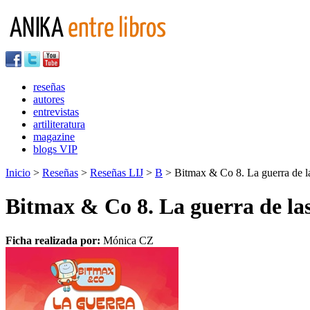
reseñas
autores
entrevistas
artiliteratura
magazine
blogs VIP
Inicio
>
Reseñas
>
Reseñas LIJ
>
B
> Bitmax & Co 8. La guerra de l
Bitmax & Co 8. La guerra de la
Ficha realizada por:
Mónica CZ