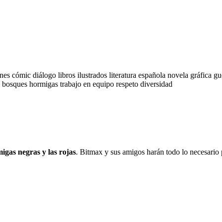
ones
cómic
diálogo
libros ilustrados
literatura española
novela gráfica
gu
a
bosques
hormigas
trabajo en equipo
respeto
diversidad
igas negras y las rojas
. Bitmax y sus amigos harán todo lo necesario 