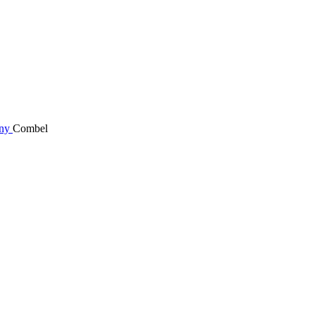
uny
Combel