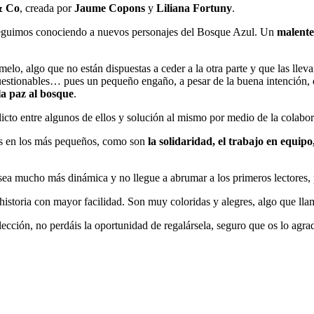
& Co
, creada por
Jaume Copons
y
Liliana Fortuny
.
 seguimos conociendo a nuevos personajes del Bosque Azul. Un
malent
o, algo que no están dispuestas a ceder a la otra parte y que las lleva
 cuestionables… pues un pequeño engaño, a pesar de la buena intención,
la paz al bosque
.
licto entre algunos de ellos y solución al mismo por medio de la colabo
s en los más pequeños, como son
la solidaridad, el trabajo en equipo,
sea mucho más dinámica y no llegue a abrumar a los primeros lectores, po
istoria con mayor facilidad. Son muy coloridas y alegres, algo que llama
ección, no perdáis la oportunidad de regalársela, seguro que os lo agr