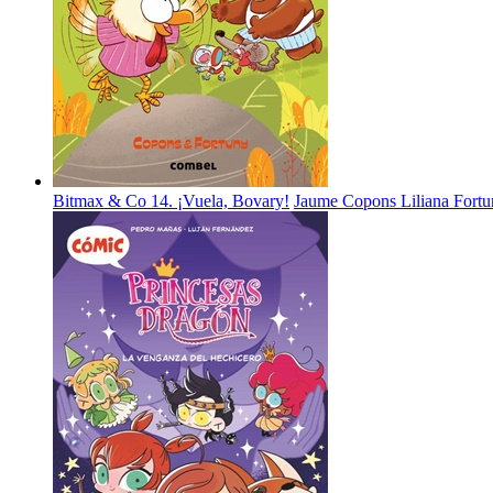
Bitmax & Co 14. ¡Vuela, Bovary!
Jaume Copons
Liliana Fort