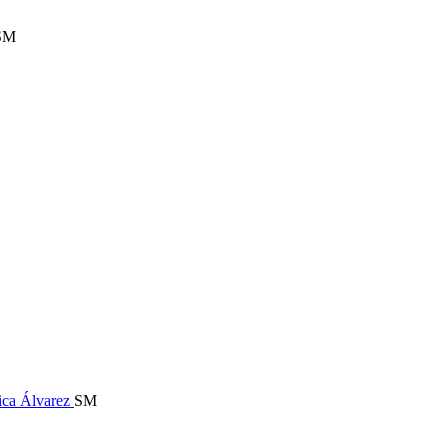
SM
ica Álvarez
SM