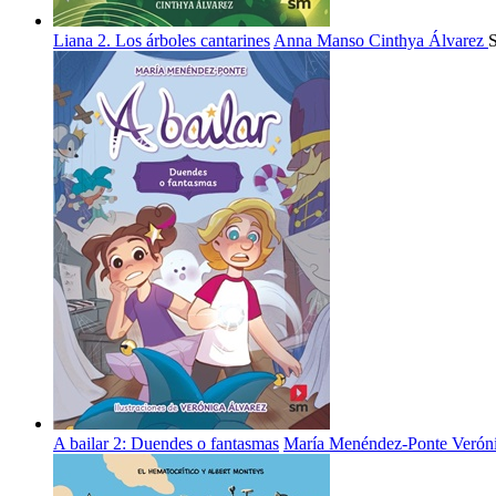
Liana 2. Los árboles cantarines
Anna Manso
Cinthya Álvarez
A bailar 2: Duendes o fantasmas
María Menéndez-Ponte
Verón