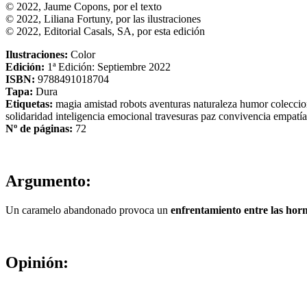
© 2022, Jaume Copons, por el texto
© 2022, Liliana Fortuny, por las ilustraciones
© 2022, Editorial Casals, SA, por esta edición
Ilustraciones:
Color
Edición:
1ª Edición: Septiembre 2022
ISBN:
9788491018704
Tapa:
Dura
Etiquetas:
magia
amistad
robots
aventuras
naturaleza
humor
colecci
solidaridad
inteligencia emocional
travesuras
paz
convivencia
empatí
Nº de páginas:
72
Argumento:
Un caramelo abandonado provoca un
enfrentamiento entre las horm
Opinión: