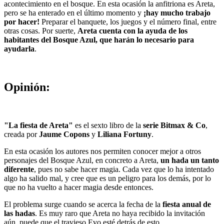
acontecimiento en el bosque. En esta ocasión la anfitriona es Areta,
pero se ha enterado en el último momento y
¡hay mucho trabajo
por hacer!
Preparar el banquete, los juegos y el número final, entre
otras cosas. Por suerte,
Areta cuenta con la ayuda de los
habitantes del Bosque Azul, que harán lo necesario para
ayudarla
.
Opinión:
"La fiesta de Areta"
es el sexto libro de la
serie Bitmax & Co
,
creada por
Jaume Copons
y
Liliana Fortuny
.
En esta ocasión los autores nos permiten conocer mejor a otros
personajes del Bosque Azul, en concreto a Areta,
un hada un tanto
diferente
, pues no sabe hacer magia. Cada vez que lo ha intentado
algo ha salido mal, y cree que es un peligro para los demás, por lo
que no ha vuelto a hacer magia desde entonces.
El problema surge cuando se acerca la fecha de la
fiesta anual de
las hadas
. Es muy raro que Areta no haya recibido la invitación
aún, puede que el travieso Evo esté detrás de esto…