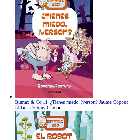
Bitmax & Co 11. ¿Tienes miedo, Iverson?
Jaume Copons
Liliana Fortuny
Combel