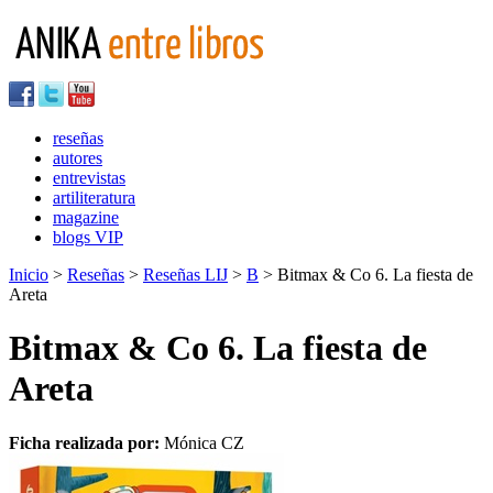
reseñas
autores
entrevistas
artiliteratura
magazine
blogs VIP
Inicio
>
Reseñas
>
Reseñas LIJ
>
B
> Bitmax & Co 6. La fiesta de
Areta
Bitmax & Co 6. La fiesta de
Areta
Ficha realizada por:
Mónica CZ