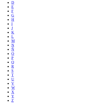
D
E
F
G
H
I
J
K
L
M
N
Ñ
O
P
Q
R
S
T
U
V
W
X
Y
Z