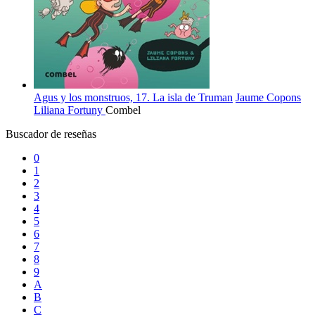
Agus y los monstruos, 17. La isla de Truman
Jaume Copons
Liliana Fortuny
Combel
Buscador de reseñas
0
1
2
3
4
5
6
7
8
9
A
B
C