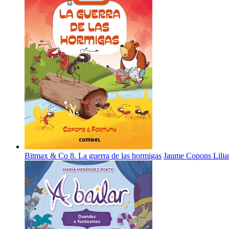
Bitmax & Co 8. La guerra de las hormigas
Jaume Copons
Lili