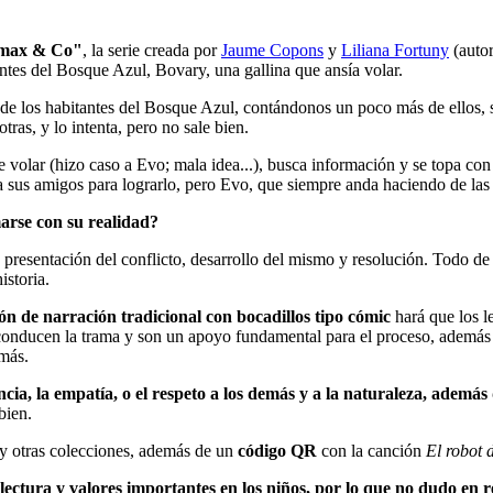
tmax & Co"
, la serie creada por
Jaume Copons
y
Liliana Fortuny
(autor
antes del Bosque Azul, Bovary, una gallina que ansía volar.
e los habitantes del Bosque Azul, contándonos un poco más de ellos, s
 otras, y lo intenta, pero no sale bien.
e volar (hizo caso a Evo; mala idea...), busca información y se topa co
 sus amigos para lograrlo, pero Evo, que siempre anda haciendo de las s
arse con su realidad?
de presentación del conflicto, desarrollo del mismo y resolución. Todo d
istoria.
n de narración tradicional con bocadillos tipo cómic
hará que los le
o, conducen la trama y son un apoyo fundamental para el proceso, además
más.
ncia, la empatía, o el respeto a los demás y a la naturaleza, además
bien.
y otras colecciones, además de un
código QR
con la canción
El robot 
ectura y valores importantes en los niños, por lo que no dudo en