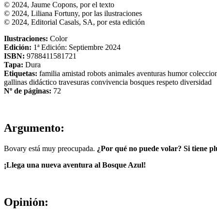
© 2024, Jaume Copons, por el texto
© 2024, Liliana Fortuny, por las ilustraciones
© 2024, Editorial Casals, SA, por esta edición
Ilustraciones:
Color
Edición:
1ª Edición: Septiembre 2024
ISBN:
9788411581721
Tapa:
Dura
Etiquetas:
familia
amistad
robots
animales
aventuras
humor
coleccio
gallinas
didáctico
travesuras
convivencia
bosques
respeto
diversidad
Nº de páginas:
72
Argumento:
Bovary está muy preocupada.
¿Por qué no puede volar? Si tiene pl
¡Llega una nueva aventura al Bosque Azul!
Opinión: