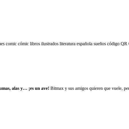
nes
comic
cómic
libros ilustrados
literatura española
sueños
código QR
umas, alas y… ¡es un ave!
Bitmax y sus amigos quieren que vuele, pe