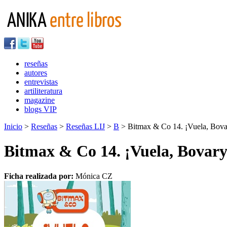
reseñas
autores
entrevistas
artiliteratura
magazine
blogs VIP
Inicio
>
Reseñas
>
Reseñas LIJ
>
B
> Bitmax & Co 14. ¡Vuela, Bova
Bitmax & Co 14. ¡Vuela, Bovary
Ficha realizada por:
Mónica CZ