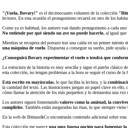
"¡Vuela, Bovary!"
es el decimocuarto volumen de la colección
"Bi
lectores. En esta ocasión el protagonismo recaerá en otro de los habit
Como ya es habitual, los autores van dando protagonismo a cada uno d
No entiende por qué siendo un ave no puede hacerlo
, al igual que
Mientras se recupera del porrazo tras una caída en un primer intento d
una máquina de vuelo
. Dispuesta a conseguir su sueño, pide ayuda a
¿Conseguirá Bovary experimentar el vuelo o tendrá que conform
La estructura de la historia es muy sencilla y sigue el patrón clásico 
esta colección, no tengan problemas a la hora se seguir el curso de la h
Está escrito en mayúsculas
, lo que facilita la lectura, y la
combinació
la cantidad del texto. Las ilustraciones juegan un papel clave en ell
cómo llamar la atención de los más pequeños y lo demuestra una vez 
Los autores siguen fomentando
valores como la amistad, la convive
cumplirlos
. También están aseguradas las risas, lo que siempre viene 
En la web de Bitmax&Co encontrarán contenido adicional sobre esta 
Esta colección me parece
una muy buena opción para fomentar la l