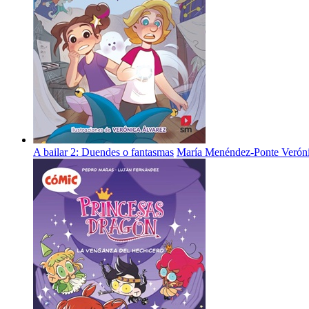
A bailar 2: Duendes o fantasmas
María Menéndez-Ponte
Verón